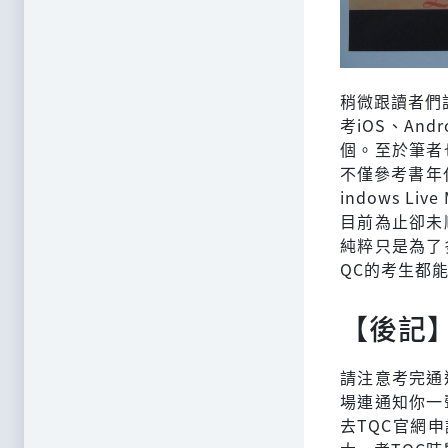
稍微跟讀者們
考iOS、An
個。至於筆者
不僅參考書年代
indows L
目前為止卻未
純粹只是為了
QC的考生都
【後記
請注意考完通
場連通知你一
去TQC官網