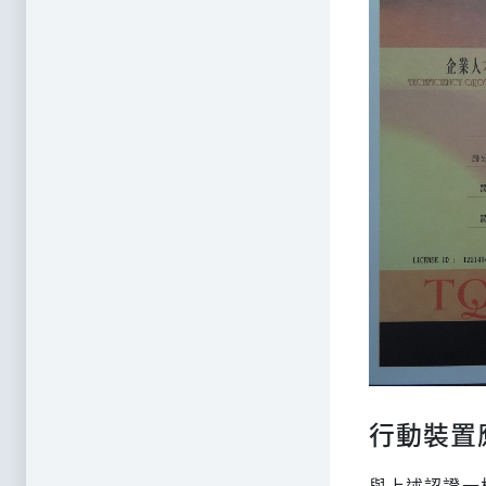
行動裝置應
與上述認證一