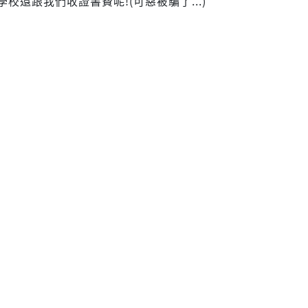
學校還跟我們收證書費呢!(可惡被騙了...)