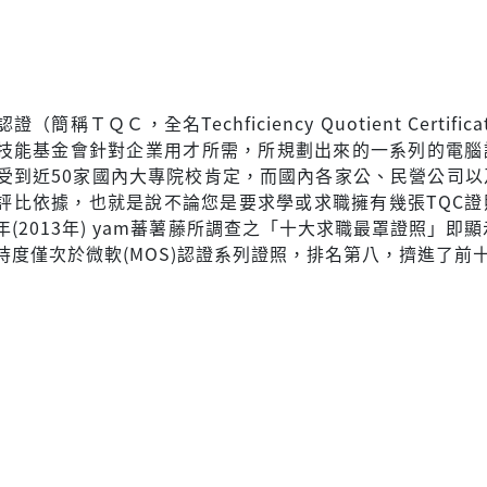
簡稱ＴＱＣ，全名Techficiency Quotient Certifica
技能基金會針對企業用才所需，所規劃出來的一系列的電腦
已受到近50家國內大專院校肯定，而國內各家公、民營公司以
評比依據，也就是說不論您是要求學或求職擁有幾張TQC證
(2013年) yam蕃薯藤所調查之「十大求職最罩證照」即顯
持度僅次於微軟(MOS)認證系列證照，排名第八，擠進了前