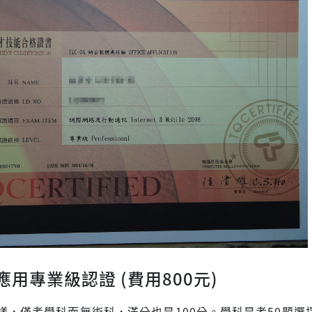
用專業級認證 (費用800元)
樣，僅考學科而無術科，滿分也是100分。學科是考50題選