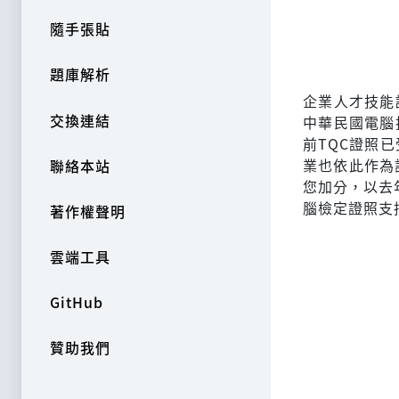
隨手張貼
題庫解析
企業人才技能認證（
交換連結
中華民國電腦
前TQC證照
業也依此作為
聯絡本站
您加分，以去年
腦檢定證照支
著作權聲明
雲端工具
GitHub
贊助我們