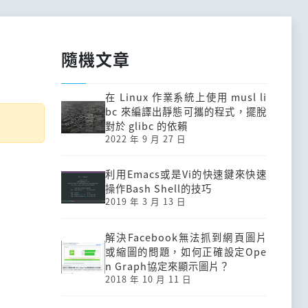
隨機文章
在 Linux 作業系統上使用 musl li
bc 來編譯出靜態可攜的程式，擺脫
對於 glibc 的依賴
2022 年 9 月 27 日
利用Emacs或是Vi的快速鍵來快速
操作Bash Shell的技巧
2019 年 3 月 13 日
解決Facebook無法抓到網頁圖片
或縮圖的問題，如何正確設定Ope
n Graph協定來顯示圖片？
2018 年 10 月 11 日