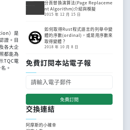
分頁替換演算法(Page Replaceme
nt Algorithm)介紹與模擬
2015 年 12 月 15 日
如何取得Rust程式語言的列舉中變
tion）是
體的序數(ordinal)，或是用序數來
認證。目
取得變體？
及各大企
2018 年 10 月 8 日
照都能為
示TQC電
免費訂閱本站電子報
十名。
免費訂閱
交換連結
阿摩斯的小確幸