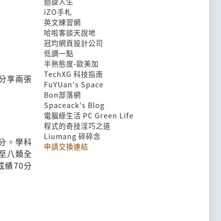
迴旋人生
iZO手札
英文練習網
哈啦客談天說地
冠均網頁設計公司
低調一點
半熟態度-歐美加
TechXG 科技指南
分享兩張
FuYUan's Space
Bon部落網
Spaceack's Blog
電腦綠生活 PC Green Life
程式的奇技淫巧之道
Liumang 碎碎念
分。學科
申請交換連結
一至八類全
績70分