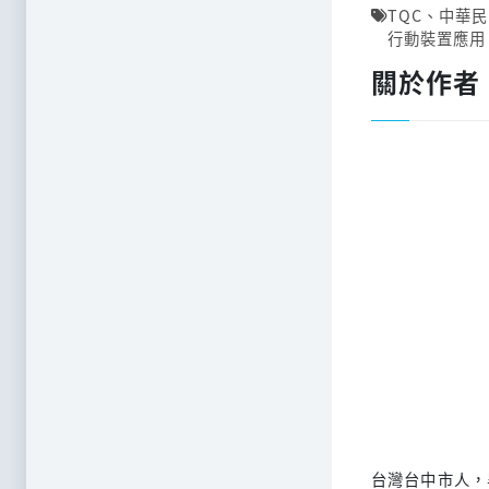
TQC
、
中華民
行動裝置應用
關於作者
台灣台中市人，