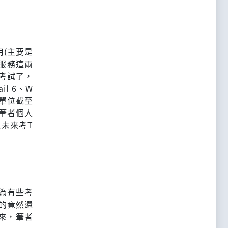
(主要是
路服務這兩
的考試了，
l 6、W
相關單位截至
筆者個人
未來考T
為有些考
的竟然還
原來，筆者