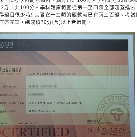
題2分，共100分。學科題庫範圍從第一至四類全部涵蓋進去
得題目很少哦! 其實它一二類的題數就已有兩三百題。考試
作答完畢，總成績70分(含)以上者過關。