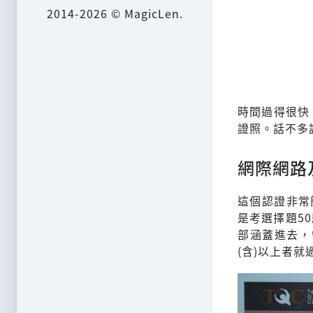
2014-2026 © MagicLen.
時間過得很快
證照。話不多
網際網路及
這個認證非常
是考選擇題5
部涵蓋進去，
(含)以上者就