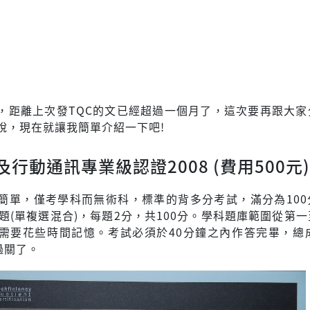
，距離上次發TQC的文已經超過一個月了，這次要再跟大家
說，現在就讓我簡單介紹一下吧!
行動通訊專業級認證2008 (費用500元)
簡單，僅考學科而無術科，標準的背多分考試，滿分為100
0題(單複選混合)，每題2分，共100分。學科題庫範圍從第
需要花些時間記憶。考試必須於40分鐘之內作答完畢，總成
過關了。