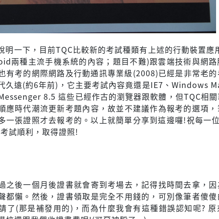
說明一下，目前TQC比較新的考試種類有上述的行動裝置應用
droid兩種主流手機系統的內容；題目不難)跟雲端技術與網
也有考的網際網路及行動通訊專業級(2008)已經是非常老
久遠(約6年前)，它主要考試內容竟還是IE7、Windows Mai
ive Messenger 8.5 這些已經作古的瀏覽器跟軟體，但TQC
順應時代潮流更新考題內容，故並不建議作為報考的選項，
多一張證照才去報考的。以上就簡單分享到這邊囉!祝每一位
能考試順利，取得證照!
】
過之後一個月後證書就會寄到考場去，記得找時間去拿，因
聲都懶。然後，證書領取是完全不用錢的，可別像筆者傻傻
申請了(那是補發用的)，而為什麼我會有這種錯誤認知呢? 