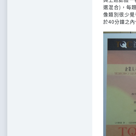
選混合)，每
像類別很少覺
於40分鐘之內