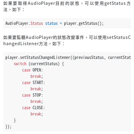
如果要取得AudioPlayer目前的狀態，可以使用getStatus方
法，如下：
AudioPlayer.
Status
status
=
 player.getStatus();
如果要監聽AudioPlayer的狀態改變事件，可以使用setStatusC
hangedListener方法，如下：
player.setStatusChangedListener((previousStatus, currentStatu
switch
 (currentStatus) {
case
 OPEN:
break
;
case
 START:
break
;
case
 STOP:
break
;
case
 CLOSE:
break
;
    }
});