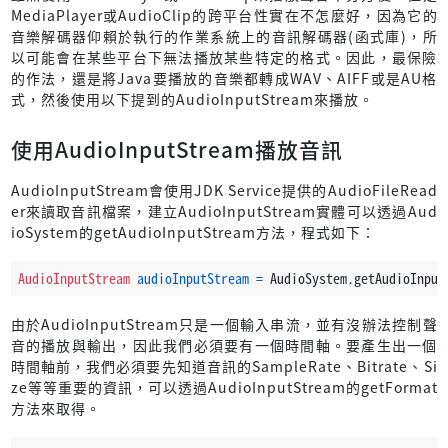
MediaPlayer或AudioClip的跨平台性實在不怎麼好，因為它的
音樂解碼器仰賴於執行的作業系統上的音訊解碼器(函式庫)，所
以可能會在某些平台下無法播放某些特定的格式。因此，最保險
的作法，還是將Java要播放的音樂都轉成WAV、AIFF或是AU格
式，然後使用以下提到的AudioInputStream來播放。
使用AudioInputStream播放音訊
AudioInputStream會使用JDK Service提供的AudioFileRead
er來讀取音訊檔案，建立AudioInputStream實體可以透過Aud
ioSystem的getAudioInputStream方法，程式如下：
AudioInputStream
audioInputStream
=
 AudioSystem.getAudioInput
由於AudioInputStream只是一個輸入串流，並有沒辦法控制聲
音的播放與輸出，因此我們必須要有一個時間軸。要產生出一個
時間軸前，我們必須要先知道音訊的SampleRate、Bitrate、Si
ze等等重要的資訊，可以透過AudioInputStream的getFormat
方法來取得。