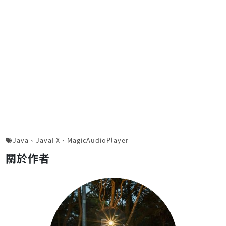
Java
、
JavaFX
、
MagicAudioPlayer
關於作者