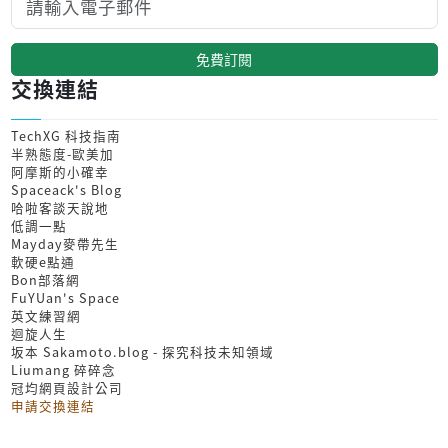
免費訂閱
交換連結
TechXG 科技指南
半熟態度-歐美加
阿摩斯的小確幸
Spaceack's Blog
哈啦客談天說地
低調一點
Mayday麥帶先生
軟硬e點通
Bon部落網
FuYUan's Space
英文練習網
迴旋人生
坂本 Sakamoto.blog - 探究科技未知領域
Liumang 碎碎念
冠均網頁設計公司
申請交換連結