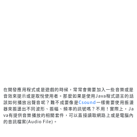
在開發應用程式或是遊戲的時候，常常會需要加入一些音樂或是
音效來提示或是取悅使用者。那麼如果是使用Java程式語言的話
該如何播放出聲音呢？難不成要像是
Csound
一樣需要使用振盪
器來振盪出不同波形、振幅、頻率的訊號嗎？不用！實際上，Ja
va有提供音樂播放的相關套件，可以直接讀取網路上或是電腦內
的音訊檔案(Audio File)。