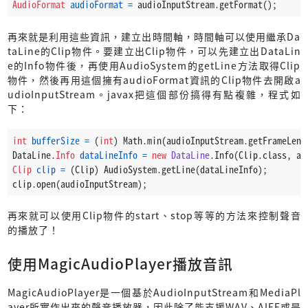
AudioFormat
audioFormat
=
 audioInputStream.getFormat();
再來就是利用這些資訊，建立出時間軸，時間軸可以使用繼承Da
taLine的Clip物件。要建立出Clip物件，可以先建立出DataLin
e的Info物件後，再使用AudioSystem的getLine方法取得Clip
物件，然後再用這個擁有audioFormat資訊的Clip物件去開啟a
udioInputStream。javax把這個部份搞得有點複雜，程式如
下：
int
bufferSize
=
 (
int
) Math.min(audioInputStream.getFrameLeng
DataLine.
Info
dataLineInfo
=
new
DataLine
.Info(Clip.class, au
Clip
clip
=
 (Clip) AudioSystem.getLine(dataLineInfo);
clip.open(audioInputStream);
再來就可以使用Clip物件的start、stop等等的方法來控制聲音
的播放了！
使用MagicAudioPlayer播放音訊
MagicAudioPlayer是一個基於AudioInputStream和MediaPl
ayer所實作出來的聲音播放器，因此除了能支援WAV、AIFF或是