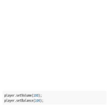
player.setVolume(
100
);
player.setBalance(
100
);