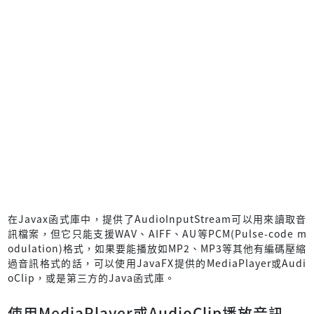
在Javax函式庫中，提供了AudioInputStream可以用來讀取音
訊檔案，但它只能支援WAV、AIFF、AU等PCM(Pulse-code m
odulation)格式，如果要能播放如MP2、MP3等其他有編碼壓縮
過音訊格式的話，可以使用JavaFX提供的MediaPlayer或Audi
oClip，或是第三方的Java函式庫。
使用MediaPlayer或AudioClip播放音訊