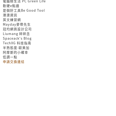
電腦綠生活 PC Green Life
軟硬e點通
是個好工具Be Good Tool
港澳資訊
英文練習網
Mayday麥帶先生
冠均網頁設計公司
Liumang 碎碎念
Spaceack's Blog
TechXG 科技指南
半熟態度-歐美加
阿摩斯的小確幸
低調一點
申請交換連結