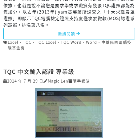
依據，也就是說不論您是要求學或求職擁有幾張TQC證照都能為
您加分，以去年(2013年) yam蕃薯藤所調查之「十大求職最罩
證照」即顯示TQC電腦檢定證照支持度僅次於微軟(MOS)認證系
列證照，排名第八名。
繼續閱讀
Excel
、
TQC
、
TQC Excel
、
TQC Word
、
Word
、
中華民國電腦技
能基金會
TQC 中文輸入認證 專業級
2014 年 7 月 29 日
Magic Len
隨手張貼