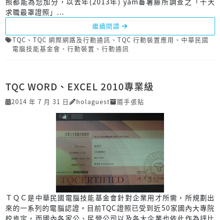
照都能為您加分，以去年(2013年) yam蕃薯藤所調查之「十大
求職最罩證照」...
繼續閱讀
TQC
、
TQC 網際網路及行動通訊
、
TQC 行動裝置應用
、
中華民國
電腦技能基金會
、
行動裝置
、
行動通訊
TQC WORD、EXCEL 2010專業級
2014 年 7 月 31 日
holaguest
隨手張貼
ＴＱＣ是中華民國電腦技能基金會針對企業用才所需，所規劃出
來的一系列的電腦認證。目前TQC證照已受到近50家國內大專院
校肯定，而國內各家公、民營公司以及各大企業也依此作為評比