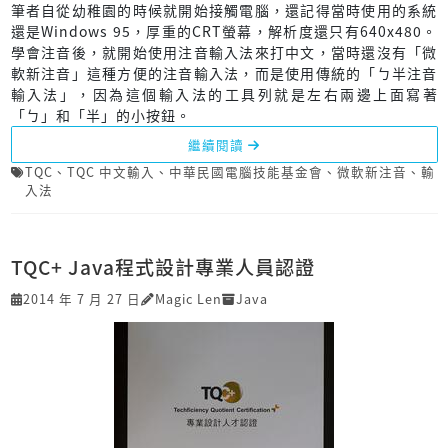
筆者自從幼稚園的時候就開始接觸電腦，還記得當時使用的系統
還是Windows 95，厚重的CRT螢幕，解析度還只有640x480。
學會注音後，就開始使用注音輸入法來打中文，當時還沒有「微
軟新注音」這種方便的注音輸入法，而是使用傳統的「ㄅ半注音
輸入法」，因為這個輸入法的工具列就是左右兩邊上面寫著
「ㄅ」和「半」的小按鈕。
繼續閱讀
TQC
、
TQC 中文輸入
、
中華民國電腦技能基金會
、
微軟新注音
、
輸
入法
TQC+ Java程式設計專業人員認證
2014 年 7 月 27 日
Magic Len
Java