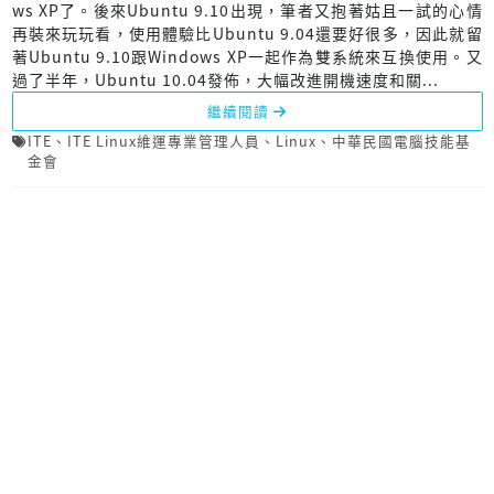
ws XP了。後來Ubuntu 9.10出現，筆者又抱著姑且一試的心情
再裝來玩玩看，使用體驗比Ubuntu 9.04還要好很多，因此就留
著Ubuntu 9.10跟Windows XP一起作為雙系統來互換使用。又
過了半年，Ubuntu 10.04發佈，大幅改進開機速度和關...
繼續閱讀
ITE
、
ITE Linux維運專業管理人員
、
Linux
、
中華民國電腦技能基
金會