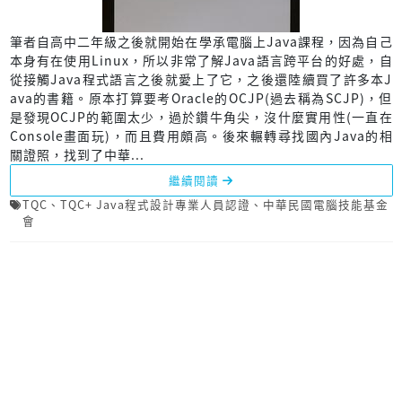
筆者自高中二年級之後就開始在學承電腦上Java課程，因為自己
本身有在使用Linux，所以非常了解Java語言跨平台的好處，自
從接觸Java程式語言之後就愛上了它，之後還陸續買了許多本J
ava的書籍。原本打算要考Oracle的OCJP(過去稱為SCJP)，但
是發現OCJP的範圍太少，過於鑽牛角尖，沒什麼實用性(一直在
Console畫面玩)，而且費用頗高。後來輾轉尋找國內Java的相
關證照，找到了中華...
繼續閱讀
TQC
、
TQC+ Java程式設計專業人員認證
、
中華民國電腦技能基金
會