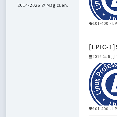
2014-2026 © MagicLen.
101-400
、
LP
[LPIC-1]
2016 年 6 月 
101-400
、
LP