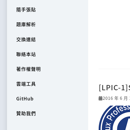
隨手張貼
題庫解析
交換連結
聯絡本站
著作權聲明
雲端工具
[LPIC-1]
2016 年 6 月 
GitHub
贊助我們