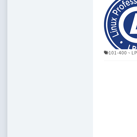
101-400
、
LP