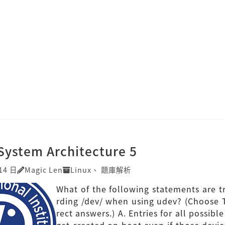
System Architecture 5
14 日
Magic Len
Linux
、
題庫解析
What of the following statements are t
rding /dev/ when using udev? (Choose
rect answers.) A. Entries for all possibl