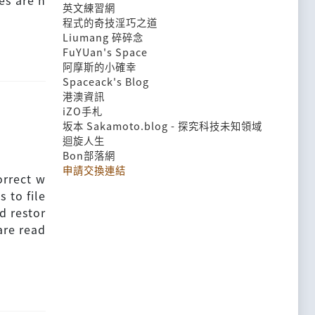
es are n
英文練習網
程式的奇技淫巧之道
Liumang 碎碎念
FuYUan's Space
阿摩斯的小確幸
Spaceack's Blog
港澳資訊
iZO手札
坂本 Sakamoto.blog - 探究科技未知領域
迴旋人生
Bon部落網
申請交換連結
orrect w
 to file
d restor
are read