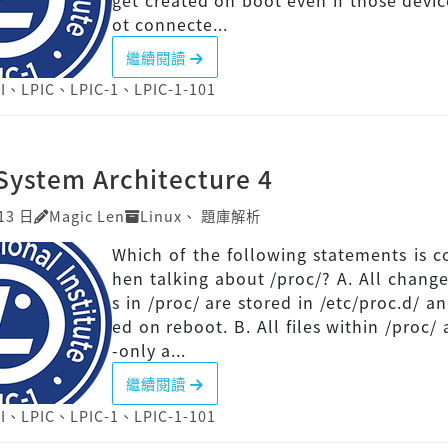
get created on boot even if those devic
ot connecte...
繼續閱讀
I
、
LPIC
、
LPIC-1
、
LPIC-1-101
System Architecture 4
13 日
Magic Len
Linux
、
題庫解析
Which of the following statements is c
hen talking about /proc/? A. All changes
s in /proc/ are stored in /etc/proc.d/ an
ed on reboot. B. All files within /proc/ 
-only a...
繼續閱讀
I
、
LPIC
、
LPIC-1
、
LPIC-1-101