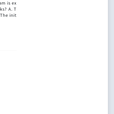
am is ex
ks? A. T
The init