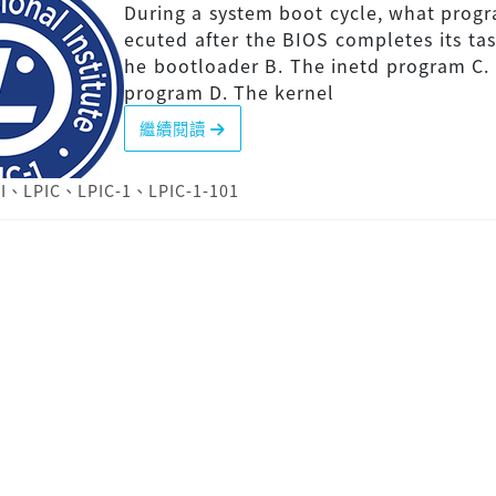
During a system boot cycle, what progr
ecuted after the BIOS completes its tas
he bootloader B. The inetd program C. 
program D. The kernel
繼續閱讀
I
、
LPIC
、
LPIC-1
、
LPIC-1-101