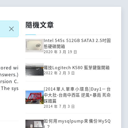
隨機文章
Intel 545s 512GB SATA3 2.5吋固
態硬碟開箱
2020 年 3 月 19 日
tored wi
羅技Logitech K580 藍芽鍵盤開箱
2022 年 2 月 3 日
nswers.)
rsion C.
 The sys
[2014單人單車小環島]Day1－台
中大肚-台南中西區 逆風+暴雨 死命
踩踏篇
2014 年 7 月 3 日
如何用mysqlpump來備份MySQ
L？