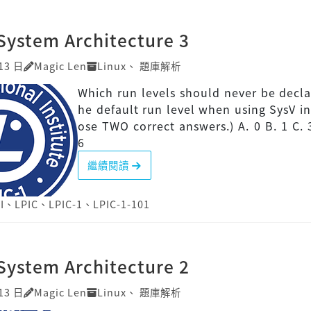
System Architecture 3
13 日
Magic Len
Linux
、
題庫解析
Which run levels should never be decla
he default run level when using SysV in
ose TWO correct answers.) A. 0 B. 1 C. 3
6
繼續閱讀
I
、
LPIC
、
LPIC-1
、
LPIC-1-101
System Architecture 2
13 日
Magic Len
Linux
、
題庫解析