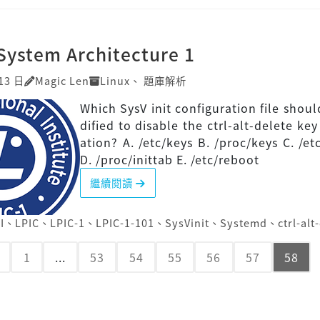
System Architecture 1
13 日
Magic Len
Linux
、
題庫解析
Which SysV init configuration file shou
dified to disable the ctrl-alt-delete ke
ation? A. /etc/keys B. /proc/keys C. /etc
D. /proc/inittab E. /etc/reboot
繼續閱讀
I
、
LPIC
、
LPIC-1
、
LPIC-1-101
、
SysVinit
、
Systemd
、
ctrl-alt
1
...
53
54
55
56
57
58