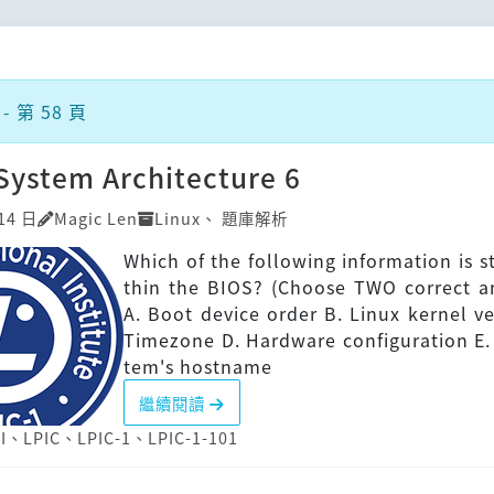
- 第 58 頁
System Architecture 6
14 日
Magic Len
Linux
、
題庫解析
Which of the following information is s
thin the BIOS? (Choose TWO correct a
A. Boot device order B. Linux kernel ve
Timezone D. Hardware configuration E.
tem's hostname
繼續閱讀
I
、
LPIC
、
LPIC-1
、
LPIC-1-101