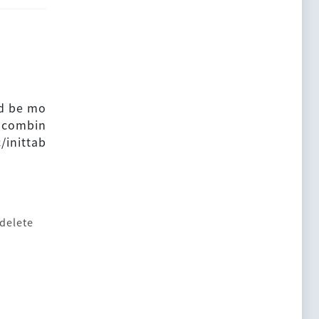
ld be mo
y combin
/inittab
-delete