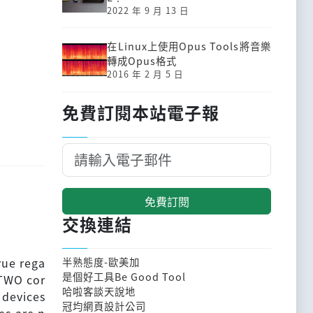
2022 年 9 月 13 日
在Linux上使用Opus Tools將音樂
轉成Opus格式
2016 年 2 月 5 日
免費訂閱本站電子報
免費訂閱
交換連結
rue rega
半熟態度-歐美加
是個好工具Be Good Tool
 TWO cor
哈啦客談天說地
e devices
冠均網頁設計公司