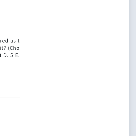
red as t
it? (Cho
 D. 5 E.