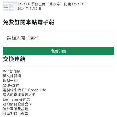
JavaFX 學習之路－第零章：認識JavaFX
2014 年 4 月 3 日
免費訂閱本站電子報
免費訂閱
交換連結
Bon部落網
英文練習網
低調一點
軟硬e點通
電腦綠生活 PC Green Life
程式的奇技淫巧之道
Liumang 碎碎念
冠均網頁設計公司
哈啦客談天說地
阿摩斯的小確幸