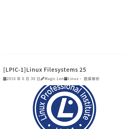
[LPIC-1]Linux Filesystems 25
2016 年 6 月 30 日
Magic Len
Linux
、
題庫解析