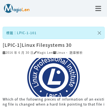
標籤：LPIC-1-101
[LPIC-1]Linux Filesystems 30
2016 年 6 月 30 日
Magic Len
Linux
、
題庫解析
Which of the following pieces of information of an existi
ng file is changed when a hard link pointing to that file i