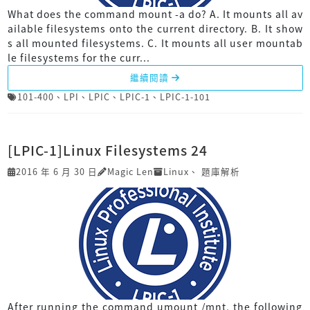
What does the command mount -a do? A. It mounts all av
ailable filesystems onto the current directory. B. It show
s all mounted filesystems. C. It mounts all user mountab
le filesystems for the curr...
繼續閱讀
101-400
、
LPI
、
LPIC
、
LPIC-1
、
LPIC-1-101
[LPIC-1]Linux Filesystems 24
2016 年 6 月 30 日
Magic Len
Linux
、
題庫解析
After running the command umount /mnt, the following