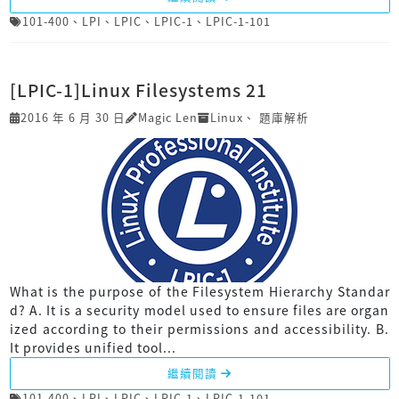
101-400
、
LPI
、
LPIC
、
LPIC-1
、
LPIC-1-101
[LPIC-1]Linux Filesystems 21
2016 年 6 月 30 日
Magic Len
Linux
、
題庫解析
What is the purpose of the Filesystem Hierarchy Standar
d? A. It is a security model used to ensure files are organ
ized according to their permissions and accessibility. B.
It provides unified tool...
繼續閱讀
101-400
、
LPI
、
LPIC
、
LPIC-1
、
LPIC-1-101