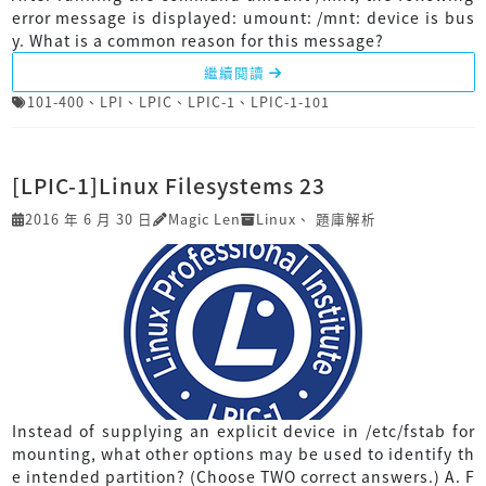
error message is displayed: umount: /mnt: device is bus
y. What is a common reason for this message?
繼續閱讀
101-400
、
LPI
、
LPIC
、
LPIC-1
、
LPIC-1-101
[LPIC-1]Linux Filesystems 23
2016 年 6 月 30 日
Magic Len
Linux
、
題庫解析
Instead of supplying an explicit device in /etc/fstab for
mounting, what other options may be used to identify th
e intended partition? (Choose TWO correct answers.) A. F