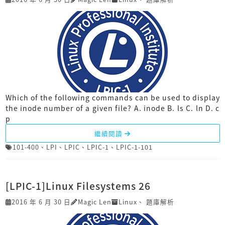
Which of the following commands can be used to display
the inode number of a given file? A. inode B. ls C. ln D. c
p
繼續閱讀
101-400
、
LPI
、
LPIC
、
LPIC-1
、
LPIC-1-101
[LPIC-1]Linux Filesystems 26
2016 年 6 月 30 日
Magic Len
Linux
、
題庫解析