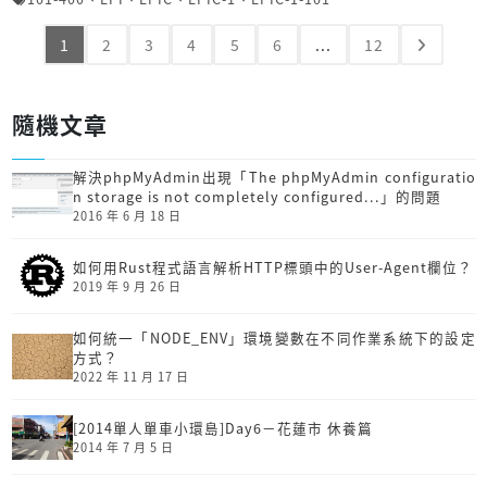
1
2
3
4
5
6
...
12
隨機文章
解決phpMyAdmin出現「The phpMyAdmin configuratio
n storage is not completely configured...」的問題
2016 年 6 月 18 日
如何用Rust程式語言解析HTTP標頭中的User-Agent欄位？
2019 年 9 月 26 日
如何統一「NODE_ENV」環境變數在不同作業系統下的設定
方式？
2022 年 11 月 17 日
[2014單人單車小環島]Day6－花蓮市 休養篇
2014 年 7 月 5 日