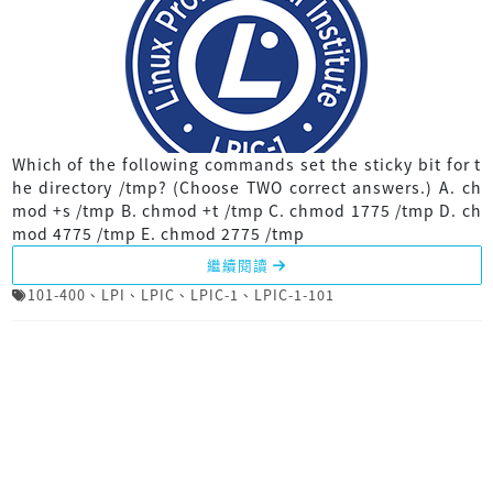
Which of the following commands set the sticky bit for t
he directory /tmp? (Choose TWO correct answers.) A. ch
mod +s /tmp B. chmod +t /tmp C. chmod 1775 /tmp D. ch
mod 4775 /tmp E. chmod 2775 /tmp
繼續閱讀
101-400
、
LPI
、
LPIC
、
LPIC-1
、
LPIC-1-101