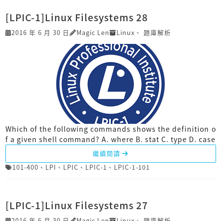
[LPIC-1]Linux Filesystems 28
2016 年 6 月 30 日
Magic Len
Linux
、
題庫解析
Which of the following commands shows the definition o
f a given shell command? A. where B. stat C. type D. case
繼續閱讀
101-400
、
LPI
、
LPIC
、
LPIC-1
、
LPIC-1-101
[LPIC-1]Linux Filesystems 27
2016 年 6 月 30 日
Magic Len
Linux
、
題庫解析