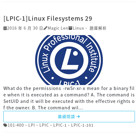
[LPIC-1]Linux Filesystems 29
2016 年 6 月 30 日
Magic Len
Linux
、
題庫解析
What do the permissions -rwSr-xr-x mean for a binary fil
e when it is executed as a command? A. The command is
SetUID and it will be executed with the effective rights o
f the owner. B. The command wil...
繼續閱讀
101-400
、
LPI
、
LPIC
、
LPIC-1
、
LPIC-1-101