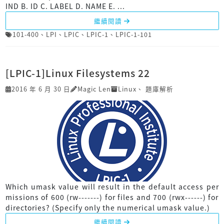
IND B. ID C. LABEL D. NAME E. ...
繼續閱讀
101-400
、
LPI
、
LPIC
、
LPIC-1
、
LPIC-1-101
[LPIC-1]Linux Filesystems 22
2016 年 6 月 30 日
Magic Len
Linux
、
題庫解析
Which umask value will result in the default access per
missions of 600 (rw-------) for files and 700 (rwx------) for
directories? (Specify only the numerical umask value.)
繼續閱讀