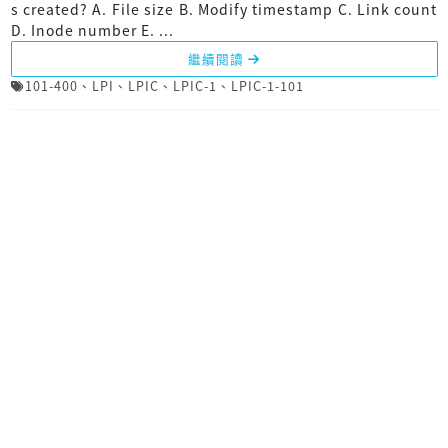
s created? A. File size B. Modify timestamp C. Link count
D. Inode number E. ...
繼續閱讀
101-400
、
LPI
、
LPIC
、
LPIC-1
、
LPIC-1-101