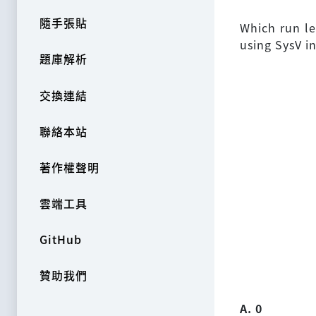
隨手張貼
Which run le
using SysV i
題庫解析
交換連結
聯絡本站
著作權聲明
雲端工具
GitHub
贊助我們
A. 0