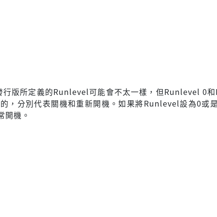
發行版所定義的Runlevel可能會不太一樣，但Runlevel 0和R
定的，分別代表關機和重新開機。如果將Runlevel設為0或
常開機。