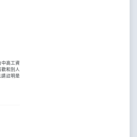
台中高工資
喜歡和別人
且請註明是