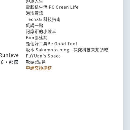
迴旋人生
電腦綠生活 PC Green Life
港澳資訊
TechXG 科技指南
低調一點
阿摩斯的小確幸
Bon部落網
是個好工具Be Good Tool
坂本 Sakamoto.blog - 探究科技未知領域
unleve
FuYUan's Space
是6，那麼
軟硬e點通
申請交換連結