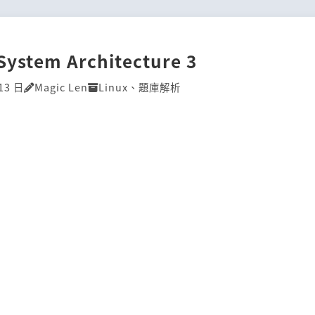
System Architecture 3
13 日
Magic Len
Linux
、
題庫解析