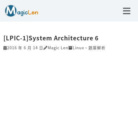
[LPIC-1]System Architecture 6
2016 年 6 月 14 日
Magic Len
Linux
、
題庫解析