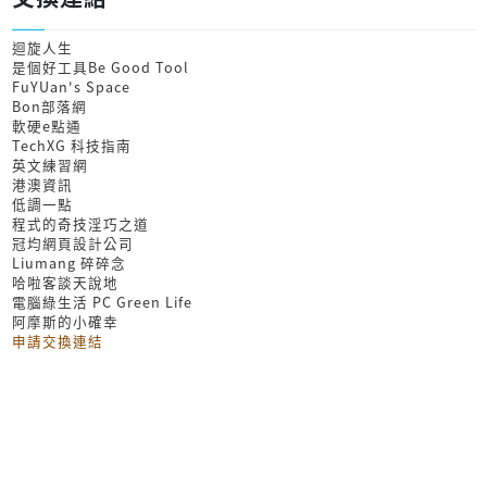
迴旋人生
是個好工具Be Good Tool
FuYUan's Space
Bon部落網
軟硬e點通
TechXG 科技指南
英文練習網
港澳資訊
低調一點
程式的奇技淫巧之道
冠均網頁設計公司
Liumang 碎碎念
哈啦客談天說地
電腦綠生活 PC Green Life
阿摩斯的小確幸
申請交換連結