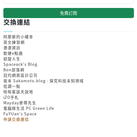
免費訂閱
交換連結
阿摩斯的小確幸
英文練習網
港澳資訊
軟硬e點通
迴旋人生
Spaceack's Blog
Bon部落網
冠均網頁設計公司
坂本 Sakamoto.blog - 探究科技未知領域
低調一點
哈啦客談天說地
iZO手札
Mayday麥帶先生
電腦綠生活 PC Green Life
FuYUan's Space
申請交換連結