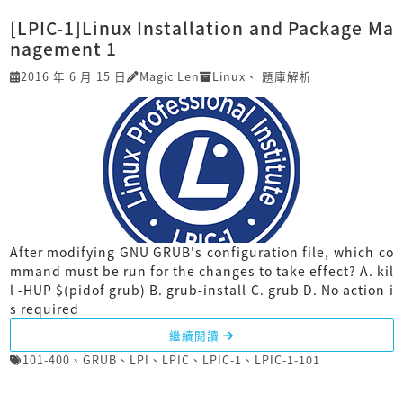
[LPIC-1]Linux Installation and Package Ma
nagement 1
2016 年 6 月 15 日
Magic Len
Linux
、
題庫解析
After modifying GNU GRUB's configuration file, which co
mmand must be run for the changes to take effect? A. kil
l -HUP $(pidof grub) B. grub-install C. grub D. No action i
s required
繼續閱讀
101-400
、
GRUB
、
LPI
、
LPIC
、
LPIC-1
、
LPIC-1-101