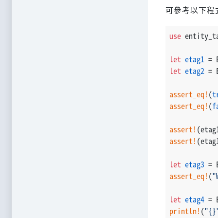
可參考以下程
use
 entity_t
let
etag1
 = 
let
etag2
 = 
assert_eq!
(
t
assert_eq!
(
f
assert!
(etag
assert!
(etag
let
etag3
 = 
assert_eq!
(
"
let
etag4
 = 
println!
(
"{}