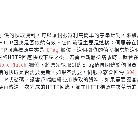
TTP提供的快取機制，可以讓伺服器利用簡單的字串比對，來
HTTP回應是否依然有效。它的流程主要是這樣：伺服器在
TTP回應標頭中夾帶
ETag
欄位，這個欄位的值就相當於這個
在將HTTP回應快取下來之後，若需重新發送請求時，就會在
None-Match
欄位，將原先快取到的ETag值再回傳給伺服
端的快取是否需要更新。如果不需要，伺服器就會回傳
304
這個HTTP狀態碼，讓客戶端繼續使用快取的資料；如果需要讓
要再傳送一次完成的HTTP回應，並在HTTP標頭中夾帶新的