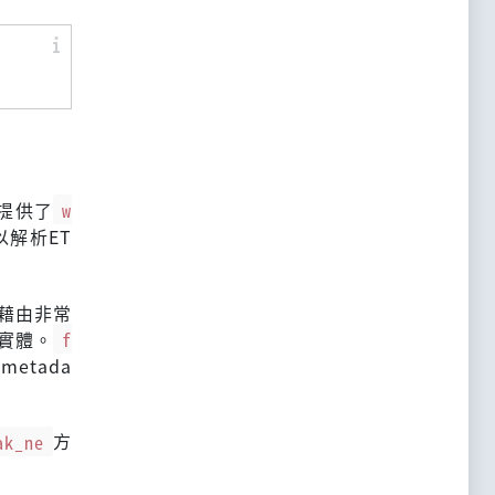
提供了
w
以解析ET
藉由非常
實體。
f
etada
ak_ne
方