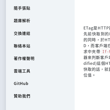
隨手張貼
題庫解析
ETag是H
交換連結
先前快取到的
的同時，於H
D，而客戶端
聯絡本站
求中夾帶
If-
器來判斷客戶
著作權聲明
dified)
快取的話，就
雲端工具
位值。
GitHub
贊助我們