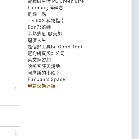
電腦綠生活 PC Green Life
Liumang 碎碎念
低調一點
TechXG 科技指南
Bon部落網
半熟態度-歐美加
迴旋人生
是個好工具Be Good Tool
冠均網頁設計公司
英文練習網
哈啦客談天說地
阿摩斯的小確幸
FuYUan's Space
申請交換連結