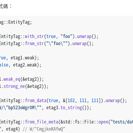
式碼：
ag::EntityTag;
EntityTag::
with_str
(
true
, 
"foo"
).
unwrap
();
EntityTag::
from_str
(
"\"foo\""
).
unwrap
();
rue
, etag1.weak);
alse
, etag2.weak);
1.
weak_eq
(&etag2));
1.
strong_ne
(&etag2));
EntityTag::
from_data
(
true
, &[
102
, 
111
, 
111
]).
unwrap
();
W/\"bp523oWgr0M\""
, etag3.
to_string
());
EntityTag::
from_file_meta
(&std::fs::File::
open
(
"tests/da
"
, etag4) 
// W/"CmgjkoKAfwQ"