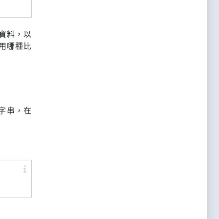
筆資料，以
用哪種比
g字串，在