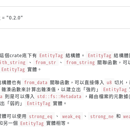
 = "
0.2.0
"
這個crate底下有
EntityTag
結構體。
EntityTag
結構體
ith_string
、
from_str
、
from_string
關聯函數，可
EntityTag
實體。
結構體也有
from_data
關聯函數，可以直接傳入
u8
切片，
雜湊函數來計算出雜湊值，以建立出「強的」
EntityTag
a
則是可以傳入
std::fs::Metadata
，藉由檔案的元數據(m
立出「弱的」
EntityTag
實體。
實體可以使用
strong_eq
、
weak_eq
、
strong_ne
和
we
和另一個
EntityTag
實體相等。