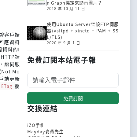
n Graph協定來顯示圖片？
2018 年 10 月 11 日
使用Ubuntu Server架設FTP伺服
器(vsftpd + xinetd + PAM + SS
驗證客戶端
L/TLS)
回應資料
2020 年 9 月 1 日
資料的I
HTTP請
免費訂閱本站電子報
器，讓伺服
(Not Mo
客戶端更新
ETag
欄
免費訂閱
交換連結
iZO手札
Mayday麥帶先生