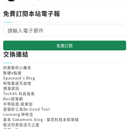
免費訂閱本站電子報
免費訂閱
交換連結
阿摩斯的小確幸
軟硬e點通
Spaceack's Blog
哈啦客談天說地
港澳資訊
TechXG 科技指南
Bon部落網
半熟態度-歐美加
是個好工具Be Good Tool
Liumang 碎碎念
坂本 Sakamoto.blog - 探究科技未知領域
程式的奇技淫巧之道