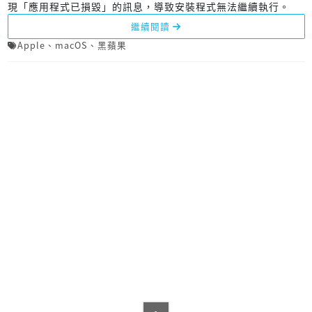
現「應用程式已損毀」的訊息，導致安裝程式無法繼續執行。
繼續閱讀
Apple
、
macOS
、
黑蘋果