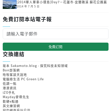
[2014單人單車小環島]Day7－花蓮市-宜蘭礁溪 蘇花公路篇
2014 年 7 月 5 日
免費訂閱本站電子報
免費訂閱
交換連結
坂本 Sakamoto.blog - 探究科技未知領域
Bon部落網
哈啦客談天說地
電腦綠生活 PC Green Life
低調一點
港澳資訊
iZO手札
Mayday麥帶先生
軟硬e點通
英文練習網
冠均網頁設計公司