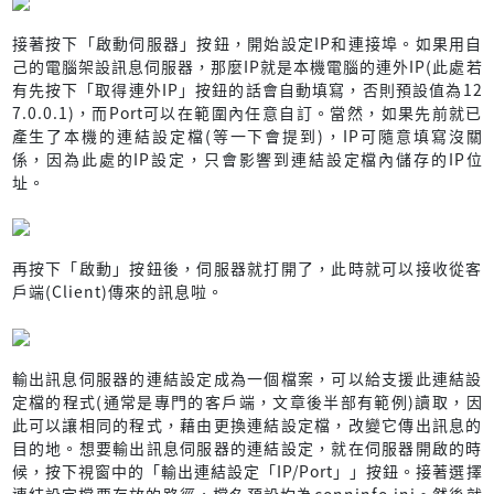
接著按下「啟動伺服器」按鈕，開始設定IP和連接埠。如果用自
己的電腦架設訊息伺服器，那麼IP就是本機電腦的連外IP(此處若
有先按下「取得連外IP」按鈕的話會自動填寫，否則預設值為12
7.0.0.1)，而Port可以在範圍內任意自訂。當然，如果先前就已
產生了本機的連結設定檔(等一下會提到)，IP可隨意填寫沒關
係，因為此處的IP設定，只會影響到連結設定檔內儲存的IP位
址。
再按下「啟動」按鈕後，伺服器就打開了，此時就可以接收從客
戶端(Client)傳來的訊息啦。
輸出訊息伺服器的連結設定成為一個檔案，可以給支援此連結設
定檔的程式(通常是專門的客戶端，文章後半部有範例)讀取，因
此可以讓相同的程式，藉由更換連結設定檔，改變它傳出訊息的
目的地。想要輸出訊息伺服器的連結設定，就在伺服器開啟的時
候，按下視窗中的「輸出連結設定「IP/Port」」按鈕。接著選擇
連結設定檔要存放的路徑，檔名預設均為conninfo.ini。然後就