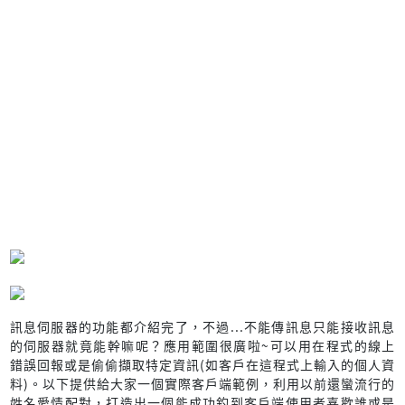
訊息伺服器的功能都介紹完了，不過...不能傳訊息只能接收訊息
的伺服器就竟能幹嘛呢？應用範圍很廣啦~可以用在程式的線上
錯誤回報或是偷偷擷取特定資訊(如客戶在這程式上輸入的個人資
料)。以下提供給大家一個實際客戶端範例，利用以前還蠻流行的
姓名愛情配對，打造出一個能成功釣到客戶端使用者喜歡誰或是