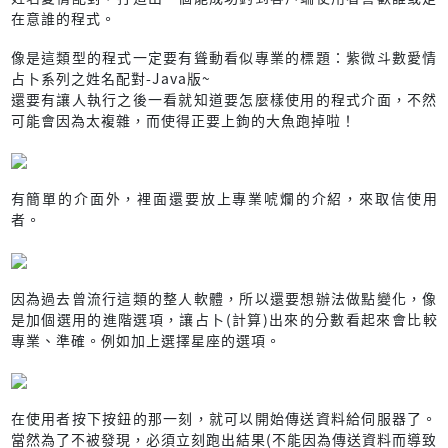
在意誰的程式。
像是這類型的程式一定要有聳動看似專業的標題：紫微斗數愛情
占卜系列之姓名配對-Java版~
還要有讓人執行之後一看就知道要怎麼樣使用的程式介面，不然
可能會因為太複雜，而使得正要上鉤的大魚跑掉啦！
有簡單的介面外，裡面還要放上專業唬爛的介紹，來取信使用
者。
因為過去曾流行這類的整人軟體，所以還要想辦法做點變化，像
是加個選用的進階選項，讓占卜(計算)出來的分數看起來會比較
專業、準確。例如加上選擇星座的選項。
在使用者按下按鈕的那一刻，就可以開始傳送資料給伺服器了。
當然為了不被發現，必須立刻跑出結果(不能因為傳送資料而導致