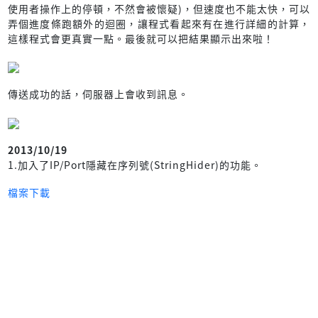
使用者操作上的停頓，不然會被懷疑)，但速度也不能太快，可以
弄個進度條跑額外的迴圈，讓程式看起來有在進行詳細的計算，
這樣程式會更真實一點。最後就可以把結果顯示出來啦！
傳送成功的話，伺服器上會收到訊息。
2013/10/19
1.加入了IP/Port隱藏在序列號(StringHider)的功能。
檔案下載