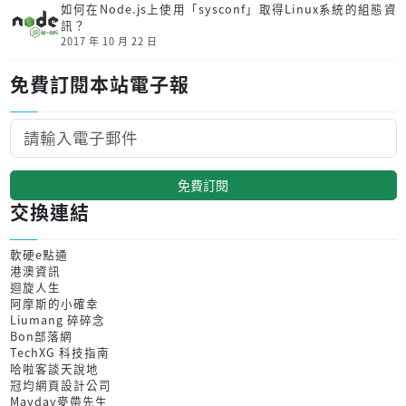
如何在Node.js上使用「sysconf」取得Linux系統的組態資
訊？
2017 年 10 月 22 日
免費訂閱本站電子報
免費訂閱
交換連結
軟硬e點通
港澳資訊
迴旋人生
阿摩斯的小確幸
Liumang 碎碎念
Bon部落網
TechXG 科技指南
哈啦客談天說地
冠均網頁設計公司
Mayday麥帶先生