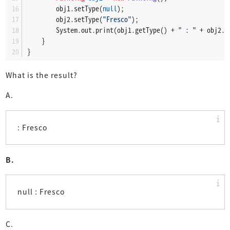
        obj1.setType(
null
);
        obj2.setType(
"Fresco"
);
        System.out.print(obj1.getType() + 
" : "
 + obj2.g
    }
}
What is the result?
A.
: Fresco
B.
null : Fresco
C.