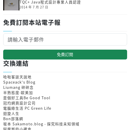
TQC+ Java程式設計專業人員認證
2014 年 7 月 27 日
免費訂閱本站電子報
免費訂閱
交換連結
哈啦客談天說地
Spaceack's Blog
Liumang 碎碎念
半熟態度-歐美加
是個好工具Be Good Tool
冠均網頁設計公司
電腦綠生活 PC Green Life
迴旋人生
Bon部落網
坂本 Sakamoto.blog - 探究科技未知領域
阿摩斯的小確幸