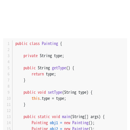
public
class
Painting
 {
private
 String type;
public
 String 
getType
()
 {
return
 type;
    }
public
void
setType
(String type)
 {
this
.type = type;
    }
public
static
void
main
(String[] args)
 {
Painting
obj1
=
new
Painting
();
Painting
obj2
=
new
Painting
();