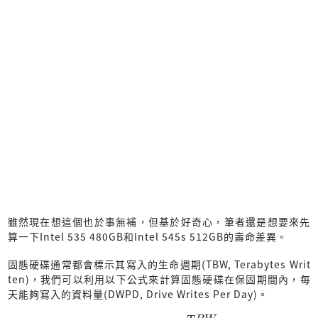
雖然現在想這個也於事無補，但基於好奇心，筆者還是想要來先
算一下Intel 535 480GB和Intel 545s 512GB的壽命差異。
固態硬碟通常都會標示其寫入的生命週期(TBW, Terabytes Writ
ten)，我們可以利用以下公式來計算固態硬碟在保固期間內，每
天能夠寫入的資料量(DWPD, Drive Writes Per Day)。
硬碟每日寫入量
=
T
B
W
保固日數
×
硬碟容量