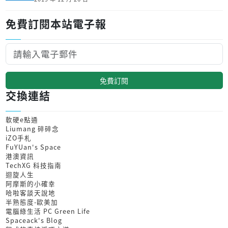
免費訂閱本站電子報
免費訂閱
交換連結
軟硬e點通
Liumang 碎碎念
iZO手札
FuYUan's Space
港澳資訊
TechXG 科技指南
迴旋人生
阿摩斯的小確幸
哈啦客談天說地
半熟態度-歐美加
電腦綠生活 PC Green Life
Spaceack's Blog