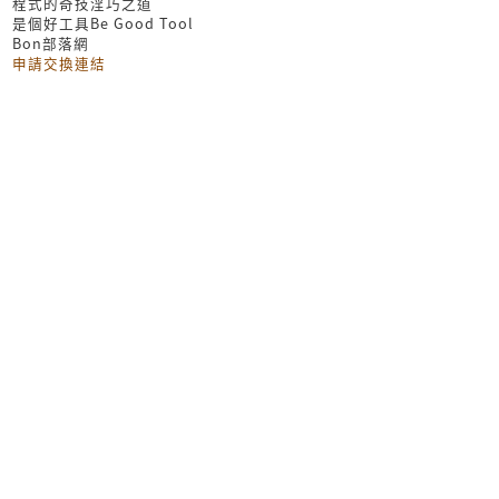
程式的奇技淫巧之道
是個好工具Be Good Tool
Bon部落網
申請交換連結