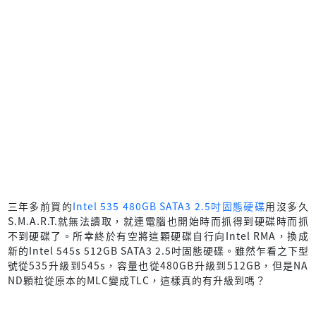
三年多前買的
Intel 535 480GB SATA3 2.5吋固態硬碟
用沒多久
S.M.A.R.T.就無法讀取，就連電腦也開始時而抓得到硬碟時而抓
不到硬碟了。所幸終於有空將這顆硬碟自行向Intel RMA，換成
新的Intel 545s 512GB SATA3 2.5吋固態硬碟。雖然乍看之下型
號從535升級到545s，容量也從480GB升級到512GB，但是NA
ND顆粒從原本的MLC變成TLC，這樣真的有升級到嗎？