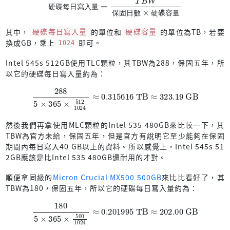
硬
碟
每
日
寫
入
量
保
固
日
數
硬
碟
容
量
其中，
硬碟每日寫入量
的單位和
硬碟容量
的單位為TB，若要
換成GB，乘上
1024
即可。
Intel 545s 512GB使用TLC顆粒，其TBW為288，保固五年，所
以它的硬碟每日寫入量約為：
288
5
×
365
×
512
1024
≈
0.315616
TB
≈
323.19
GB
然後我們再拿使用MLC顆粒的Intel 535 480GB來比較一下，其
TBW為官方未給，保固五年，但是官方有說明它至少能夠在保固
期間內每日寫入40 GB以上的資料。所以感覺上，Intel 545s 51
2GB應該是比Intel 535 480GB還耐用的才對。
順便拿同級的
Micron Crucial MX500 500GB
來比比看好了，其
TBW為180，保固五年，所以它的硬碟每日寫入量約為：
180
5
×
365
×
500
1024
≈
0.201995
TB
≈
202.00
GB