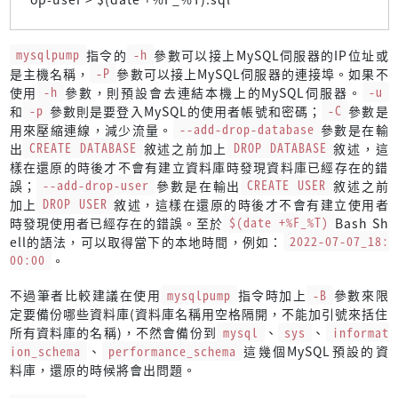
mysqlpump
指令的
-h
參數可以接上MySQL伺服器的IP位址或
是主機名稱，
-P
參數可以接上MySQL伺服器的連接埠。如果不
使用
-h
參數，則預設會去連結本機上的MySQL伺服器。
-u
和
-p
參數則是要登入MySQL的使用者帳號和密碼；
-C
參數是
用來壓縮連線，減少流量。
--add-drop-database
參數是在輸
出
CREATE DATABASE
敘述之前加上
DROP DATABASE
敘述，這
樣在還原的時後才不會有建立資料庫時發現資料庫已經存在的錯
誤；
--add-drop-user
參數是在輸出
CREATE USER
敘述之前
加上
DROP USER
敘述，這樣在還原的時後才不會有建立使用者
時發現使用者已經存在的錯誤。至於
$(date +%F_%T)
Bash Sh
ell的語法，可以取得當下的本地時間，例如：
2022-07-07_18:
00:00
。
不過筆者比較建議在使用
mysqlpump
指令時加上
-B
參數來限
定要備份哪些資料庫(資料庫名稱用空格隔開，不能加引號來括住
所有資料庫的名稱)，不然會備份到
mysql
、
sys
、
informat
ion_schema
、
performance_schema
這幾個MySQL預設的資
料庫，還原的時候將會出問題。