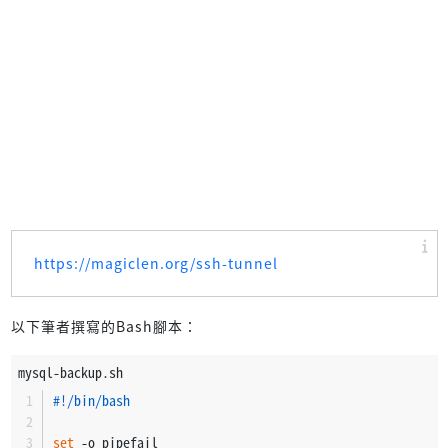
https://magiclen.org/ssh-tunnel
以下筆者撰寫的Bash腳本：
mysql-backup.sh
#!/bin/bash
set
 -o pipefail