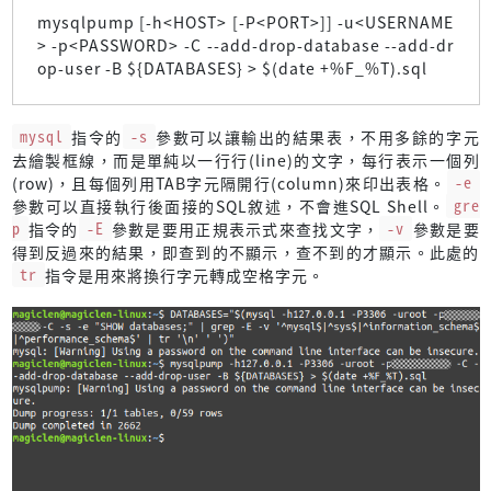
mysqlpump [-h<HOST> [-P<PORT>]] -u<USERNAME
> -p<PASSWORD> -C --add-drop-database --add-dr
op-user -B ${DATABASES} > $(date +%F_%T).sql
mysql
指令的
-s
參數可以讓輸出的結果表，不用多餘的字元
去繪製框線，而是單純以一行行(line)的文字，每行表示一個列
(row)，且每個列用TAB字元隔開行(column)來印出表格。
-e
參數可以直接執行後面接的SQL敘述，不會進SQL Shell。
gre
p
指令的
-E
參數是要用正規表示式來查找文字，
-v
參數是要
得到反過來的結果，即查到的不顯示，查不到的才顯示。此處的
tr
指令是用來將換行字元轉成空格字元。