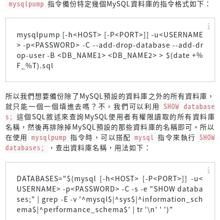
mysqlpump
指令備份特定幾個MySQL資料庫的指令格式如下：
mysqlpump [-h<HOST> [-P<PORT>]] -u<USERNAME
> -p<PASSWORD> -C --add-drop-database --add-dr
op-user -B <DB_NAME1> <DB_NAME2> > $(date +%
F_%T).sql
所以我們想要備份除了MySQL預設的資料庫之外的所有資料庫，
就只能一個一個填進去嗎？不，我們可以利用
SHOW database
s;
這個SQL敘述來查詢MySQL使用者有權限讀取的所有資料庫
名稱，然後再排除掉MySQL預設的那些資料庫的名稱即可。所以
在使用
mysqlpump
指令時，可以搭配
mysql
指令來執行
SHOW
databases;
，查出資料庫名稱，用法如下：
DATABASES="$(mysql [-h<HOST> [-P<PORT>]] -u<
USERNAME> -p<PASSWORD> -C -s -e "SHOW databa
ses;" | grep -E -v '^mysql$|^sys$|^information_sch
ema$|^performance_schema$' | tr '\n' ' ')"