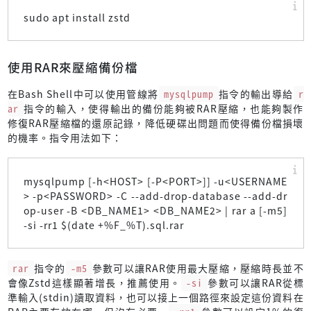
sudo apt install zstd
使用RAR來壓縮備份檔
在Bash Shell中可以使用管線將
mysqlpump
指令的輸出導給
r
ar
指令的輸入，使得輸出的備份能夠被RAR壓縮，也能夠製作
修復RAR壓縮檔的還原記錄，降低硬碟出問題而使得備份檔損壞
的機率。指令用法如下：
mysqlpump [-h<HOST> [-P<PORT>]] -u<USERNAME
> -p<PASSWORD> -C --add-drop-database --add-dr
op-user -B <DB_NAME1> <DB_NAME2> | rar a [-m5]
-si -rr1 $(date +%F_%T).sql.rar
rar
指令的
-m5
參數可以讓RAR使用最大壓縮，壓縮時長並不
會像Zstd這樣顯著增長，推薦使用。
-si
參數可以讓RAR從標
準輸入(stdin)讀取資料，也可以接上一個路徑來設定這份資料在