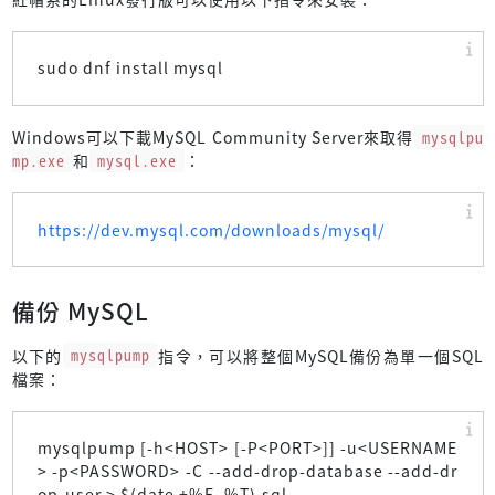
sudo dnf install mysql
Windows可以下載MySQL Community Server來取得
mysqlpu
mp.exe
和
mysql.exe
：
https://dev.mysql.com/downloads/mysql/
備份 MySQL
以下的
mysqlpump
指令，可以將整個MySQL備份為單一個SQL
檔案：
mysqlpump [-h<HOST> [-P<PORT>]] -u<USERNAME
> -p<PASSWORD> -C --add-drop-database --add-dr
op-user > $(date +%F_%T).sql