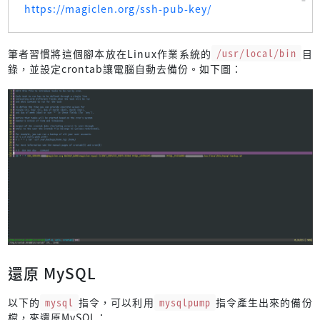
https://magiclen.org/ssh-pub-key/
echo
"-----Delete the following old backup files----
    find 
"
${BACKUP_DIRECTORY}
"
 -name 
"*.sql.*"
 -mtime 
"+
echo
"----------"
筆者習慣將這個腳本放在Linux作業系統的
/usr/local/bin
目
fi
錄，並設定crontab讓電腦自動去備份。如下圖：
ssh -S 
"
${SSH_SOCKET_PATH}
"
 -O 
exit
"
${SSH_SERVER}
"
還原 MySQL
以下的
mysql
指令，可以利用
mysqlpump
指令產生出來的備份
檔，來還原MySQL：