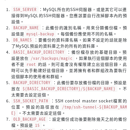
CLIENT_SERVICE_IP=
${CLIENT_SERVICE_IP:-"127.0.0.1"}
SSH_SERVER
：MySQL所在的SSH伺服器，或是其它可以連
CLIENT_SERVICE_PORT=
${CLIENT_SERVICE_PORT:-"3306"}
接得到MySQL的SSH伺服器。您應該要自行改掉腳本內的預
設值。
SERVER_SERVICE_IP=
${SERVER_SERVICE_IP:-"127.0.0.1"}
BACKUP_NAME
：此備份的識別名稱，用來分類備份檔。預
SERVER_SERVICE_PORT=
${SERVER_SERVICE_PORT:-"3306"}
設值是
mysql-backup
。每個備份應使用不同的名稱。
DB_NAMES
：要備份的資料庫名稱。如果不設定的話就是除
MYSQL_USERNAME=
${MYSQL_USERNAME:-"root"}
了MySQL預設的資料庫之外的所有的資料庫。
MYSQL_PASSWORD=
${MYSQL_PASSWORD:-"12345678"}
BASIC_BACKUP_DIRECTORY
：備份檔存放的基礎目錄。預
設是放在
/var/backups/magic
，如果執行這個腳本的使用
if
 ss -tan | 
tr
 -s 
' '
 | 
cut
 -d 
" "
 -f 4 | grep -m1 
"
${C
者不是
root
的話，則可能會沒有權限建立出這個目錄，此
echo
"
${CLIENT_SERVICE_IP}
:
${CLIENT_SERVICE_PORT}
 is
時可以先手動建好這個目錄，並將擁有者和群組改為要執行
exit
 2
這個腳本的使用者和群組。
fi
BACKUP_DIRECTORY
：此備份要存放備份檔的目錄。預設是
放在
${BASIC_BACKUP_DIRECTORY}/${BACKUP_NAME}
。不
(
rm
 -f 
"
${SSH_SOCKET_PATH}
"
 && ssh -fNM -S 
"
${SSH_SOCKET
太需要去設定這個。
SSH_SOCKET_PATH
：SSH control master socket檔案的
if
 [ ! -d 
"
${BACKUP_DIRECTORY}
"
 ]; 
then
位置。預設的路徑放在
/tmp/ssh-tunnel-${BACKUP_NAM
if
 [ -e 
"
${BACKUP_DIRECTORY}
"
 ]; 
then
E}
。不太需要去設定這個。
echo
"
${BACKUP_DIRECTORY}
 exists and it is not a
OLD_BACKUP_AGE
：設定備份成功後要刪除幾天之前的備份
exit
 4
檔。預設是
15
。