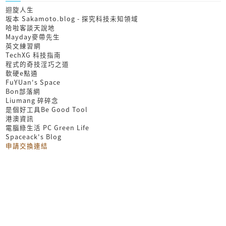
迴旋人生
坂本 Sakamoto.blog - 探究科技未知領域
哈啦客談天說地
Mayday麥帶先生
英文練習網
TechXG 科技指南
程式的奇技淫巧之道
軟硬e點通
FuYUan's Space
Bon部落網
Liumang 碎碎念
是個好工具Be Good Tool
港澳資訊
電腦綠生活 PC Green Life
Spaceack's Blog
申請交換連結