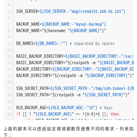
SSH_SERVER=
${SSH_SERVER:-"magiclen@192.168.56.101"}
BACKUP_NAME=
${BACKUP_NAME:-"mysql-backup"}
BACKUP_NAME=
"
$(basename 
"
${BACKUP_NAME}
"
)
"
DB_NAMES=
${DB_NAMES:-""}
# separated by spaces
BASIC_BACKUP_DIRECTORY=
${BASIC_BACKUP_DIRECTORY:-"/var/b
BASIC_BACKUP_DIRECTORY=
"
$(realpath -m 
"
${BASIC_BACKUP_DI
BACKUP_DIRECTORY=
${BACKUP_DIRECTORY:-"
${BASIC_BACKUP_DIR
BACKUP_DIRECTORY=
"
$(realpath -m 
"
${BACKUP_DIRECTORY}
"
)
"
SSH_SOCKET_PATH=
${SSH_SOCKET_PATH:-"/tmp/ssh-tunnel-
${BA
SSH_SOCKET_PATH=
"
$(realpath -m 
"
${SSH_SOCKET_PATH}
"
)
"
OLD_BACKUP_AGE=
${OLD_BACKUP_AGE:-"15"}
# days
if
 [[ ! 
"
${OLD_BACKUP_AGE}
"
 =~ ^[0-9]+$ ]]; 
then
echo
"OLD_BACKUP_AGE should be a positive integer."
 
exit
 1
上面的腳本可以透過設定環境變數而適應不同的需求，列表如
fi
下：