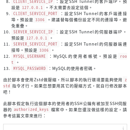
fi
CLIENT_SERVICE_IP
：設定SSH Tunnel的客戶端IP。預
設是
127.0.0.1
。不太需要去設定這個。
mkdir
 -p 
"
${BACKUP_DIRECTORY}
"
 || 
exit
 5
CLIENT_SERVICE_PORT
：設定SSH Tunnel的客戶端連接
埠。預設是
3306
。建議替每個備份設定不同的連接埠，避
echo
"The directory, 
${BACKUP_DIRECTORY}
 has been cr
免重疊。
fi
SERVER_SERVICE_IP
：設定SSH Tunnel的伺服器端IP。
預設是
127.0.0.1
。
DATABASES=
SERVER_SERVICE_PORT
：設定SSH Tunnel的伺服器端連
接埠。預設是
3306
。
if
 [ -n 
"
${DB_NAMES}
"
 ]; 
then
MYSQL_USERNAME
：MySQL的使用者帳號。預設是
roo
    DATABASES=
"
${DB_NAMES}
"
t
。
else
MYSQL_PASSWORD
：MySQL的使用者密碼。
if
 ! DATABASES=
"-B 
$(mysql -h
"
${CLIENT_SERVICE_IP}
"
 
        ssh -S 
"
${SSH_SOCKET_PATH}
"
 -O 
exit
"
${SSH_SERVE
由於腳本會使用Zstd做壓縮，所以腳本的執行環境要能夠使用
z
exit
 6
std
指令才行。如果您想要用其它的壓縮方式，就自行修改腳本
fi
吧！
fi
此腳本假定執行這個腳本的使用者的SSH公鑰有被加至SSH伺服
器的
authorized_keys
檔案中。如果您還沒做這樣的設定，請
FILE_NAME=
"
$(date +%F_%T)
${OPLOG_FILENAME}
.sql.zst"
參考這篇文章來進行：
if
 mysqlpump -h
"
${CLIENT_SERVICE_IP}
"
 -P
"
${CLIENT_SERVIC
echo
"Backup successfully!"