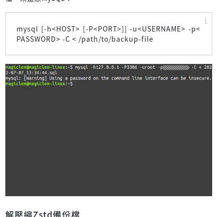
mysql [-h<HOST> [-P<PORT>]] -u<USERNAME> -p<
PASSWORD> -C < /path/to/backup-file
解壓縮Zstd備份檔