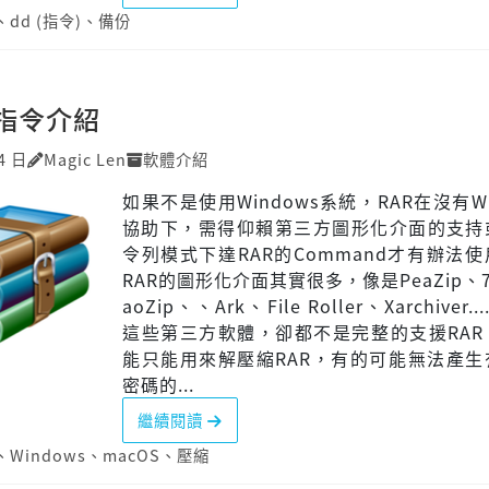
、
dd (指令)
、
備份
R指令介紹
4 日
Magic Len
軟體介紹
如果不是使用Windows系統，RAR在沒有Wi
協助下，需得仰賴第三方圖形化介面的支持
令列模式下達RAR的Command才有辦法
RAR的圖形化介面其實很多，像是PeaZip、7-
aoZip、、Ark、File Roller、Xarchiver..
這些第三方軟體，卻都不是完整的支援RAR
能只能用來解壓縮RAR，有的可能無法產生
密碼的...
繼續閱讀
、
Windows
、
macOS
、
壓縮