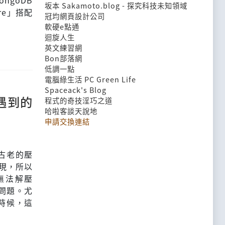
ngoDB
坂本 Sakamoto.blog - 探究科技未知領域
ore」搭配
冠均網頁設計公司
軟硬e點通
迴旋人生
英文練習網
Bon部落網
低調一點
電腦綠生活 PC Green Life
Spaceack's Blog
遇到的
程式的奇技淫巧之道
哈啦客談天說地
申請交換連結
古老的壓
出現，所以
無法解壓
問題。尤
的時候，這