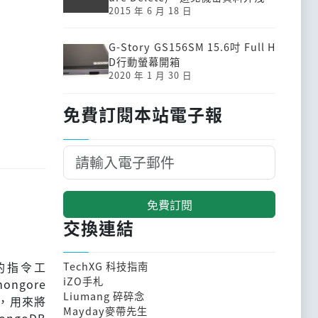
2015 年 6 月 18 日
G-Story GS156SM 15.6吋 Full H
D行動螢幕開箱
2020 年 1 月 30 日
免費訂閱本站電子報
免費訂閱
交換連結
供的指令工
TechXG 科技指南
iZO手札
ngore
Liumang 碎碎念
具，用來將
Mayday麥帶先生