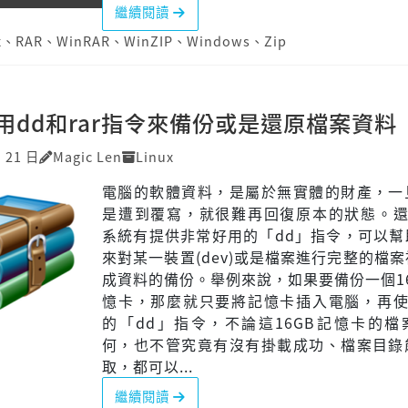
繼續閱讀
x
、
RAR
、
WinRAR
、
WinZIP
、
Windows
、
Zip
 使用dd和rar指令來備份或是還原檔案資料
月 21 日
Magic Len
Linux
電腦的軟體資料，是屬於無實體的財產，一
是遭到覆寫，就很難再回復原本的狀態。還好
系統有提供非常好用的「dd」指令，可以幫
來對某一裝置(dev)或是檔案進行完整的檔
成資料的備份。舉例來說，如果要備份一個1
憶卡，那麼就只要將記憶卡插入電腦，再使用
的「dd」指令，不論這16GB記憶卡的檔
何，也不管究竟有沒有掛載成功、檔案目錄
取，都可以...
繼續閱讀