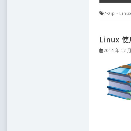
7-zip
、
Linu
Linux
2014 年 12 