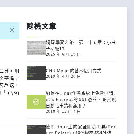
隨機文章
鋼琴學習之路─第二十五章：小曲
子初級13
2025 年 6 月 19 日
令工具，用
GNU Make 的基本使用方式
2019 年 4 月 20 日
的文字檔；
ll客戶端，
「mysq
如何在Linux作業系統上免費申請L
et's Encrypt的SSL憑證，並實現
自動化申請和套用？
2018 年 12 月 7 日
使用Linux上的安全刪除工具(Sec
ure Delete)，避免機密資料外洩