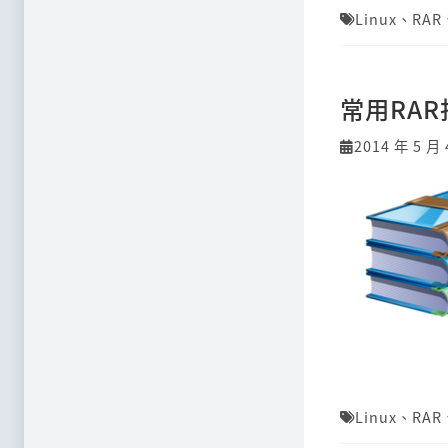
Linux
、
RAR
常用RA
2014 年 5 月 
Linux
、
RAR