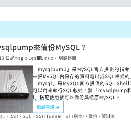
sqlpump來備份MySQL？
13 日
Magic Len
Linux
、
網路相關
「mysqlpump」是MySQL官方提供的指
來把MySQL內儲存的資料輸出成SQL格式
「mysql」是MySQL官方提供的SQL She
可以用來執行SQL敘述。將「mysqlpump和
l」搭配使用就可以備份與還原MySQL。
繼續閱讀
QL
、
RAR
、
SQL
、
SSH Tunnel
、
ss (指令)
、
備份
、
資料庫