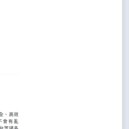
全、高效
名不會有亂
台等諸多