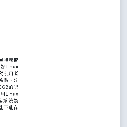
旦損壞或
Linux
助使用者
案複製，達
6GB的記
Linux
案系統為
能不能存