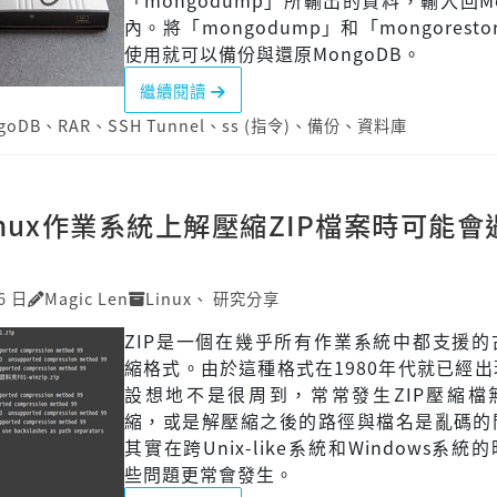
「mongodump」所輸出的資料，輸入回Mo
內。將「mongodump」和「mongorest
使用就可以備份與還原MongoDB。
繼續閱讀
goDB
、
RAR
、
SSH Tunnel
、
ss (指令)
、
備份
、
資料庫
inux作業系統上解壓縮ZIP檔案時可能會
6 日
Magic Len
Linux
、
研究分享
ZIP是一個在幾乎所有作業系統中都支援的
縮格式。由於這種格式在1980年代就已經
設想地不是很周到，常常發生ZIP壓縮檔
縮，或是解壓縮之後的路徑與檔名是亂碼的
其實在跨Unix-like系統和Windows系統
些問題更常會發生。