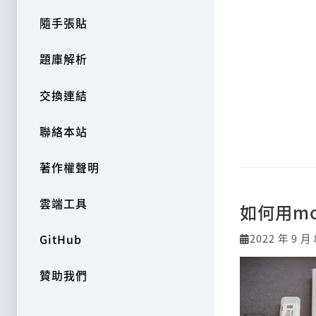
隨手張貼
題庫解析
交換連結
聯絡本站
著作權聲明
雲端工具
如何用mo
2022 年 9 月 
GitHub
贊助我們