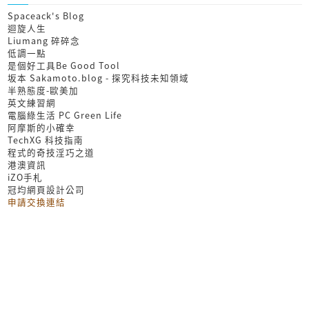
Spaceack's Blog
迴旋人生
Liumang 碎碎念
低調一點
是個好工具Be Good Tool
坂本 Sakamoto.blog - 探究科技未知領域
半熟態度-歐美加
英文練習網
電腦綠生活 PC Green Life
阿摩斯的小確幸
TechXG 科技指南
程式的奇技淫巧之道
港澳資訊
iZO手札
冠均網頁設計公司
申請交換連結