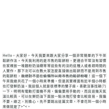
Hello，大家好，今天我要來跟大家分享一個非常簡單的下午茶
鬆餅作法。今天我利用的是市售的鬆餅粉，更適合平常沒有習慣
在家裡放一堆麵粉奶油糖等等這些有的沒的這種人或者趕時間的
人實作，那下次可以在教大家怎麼直接做出鬆餅而不是用到市售
的鬆餅粉，
我絕對不是在偷懶所以用市售的鬆餅粉喔
！這一個下
午茶我總共花了一個小時來準備，但是其實裡面有近半個小時都
在打發鮮奶油。我這個人就是很標準的雙子座，喜歡沒事找碴(?)
一下，明明有電動打蛋機不用，偏偏要用手動的，而且這幾天氣
溫比較高，可以在鮮奶油下面放一點冰塊打發會比較容易，我偏
不要。總之，別擔心，先不要跳出這篇文章，不會花到一個小時
來做就是了>"<。