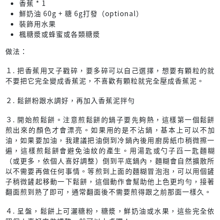
香蕉 * 1
鮮奶油 60g + 糖 6g打發（optional）
裝飾用水果
楓糖漿或蜂蜜或各類糖漿
做法：
１. 把香蕉用叉子戳碎，要多碎可以自己選擇，想要有顆粒的就
不要把它完全變成香蕉泥，不喜歡有顆粒就完全壓成香蕉泥。
２. 鬆餅粉跟水調好，再加入香蕉泥拌勻
３. 開始煎鬆餅。注意煎鬆餅的鍋子要先夠熱，這樣第一個鬆餅
煎出來的顏色才會漂亮。如果用的是不沾鍋，基本上可以不加
油，如果要加油，我建議把油倒到冷鍋內後用廚房紙巾稍微擦一
遍，這樣煎鬆餅會避免油紋的產生。用湯匙或勺子舀一匙麵糊
（或更多，依個人喜好調整）倒到平底鍋內，麵糊會自然擴散所
以不需要再做任何事情。等煎到上面的麵糊冒泡泡，可以用個鏟
子稍微鏟起移動一下鬆餅，這個動作會幫助他上色更均勻，接著
翻面煎到熟了即可，通常翻面後不需要煎得跟之前那面一樣久。
４. 呈盤，鬆餅上可灑糖粉，糖漿，鮮奶油或水果，這些完全依