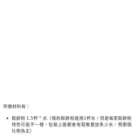
所需材料有：
鬆餅粉 1.5杯 * 水（我的鬆餅粉是用1杯水，但是每家鬆餅粉
特性可能不一樣，包裝上面都會有寫需要加多少水，照那個
比例為主）