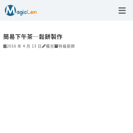
簡易下午茶─鬆餅製作
2016 年 4 月 13 日
楓兒
特級廚師