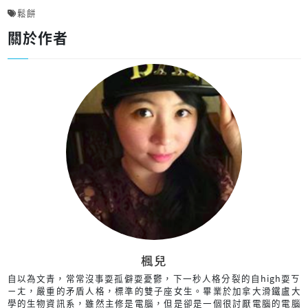
鬆餅
關於作者
楓兒
自以為文青，常常沒事耍孤僻耍憂鬱，下一秒人格分裂的自high耍ㄎ
ㄧㄤ，嚴重的矛盾人格，標準的雙子座女生。畢業於加拿大滑鐵盧大
學的生物資訊系，雖然主修是電腦，但是卻是一個很討厭電腦的電腦