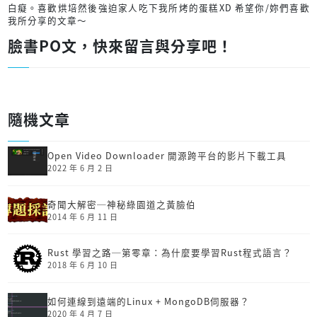
白癡。喜歡烘培然後強迫家人吃下我所烤的蛋糕XD 希望你/妳們喜歡
我所分享的文章～
臉書PO文，快來留言與分享吧！
隨機文章
Open Video Downloader 開源跨平台的影片下載工具
2022 年 6 月 2 日
奇聞大解密─神秘綠園道之黃臉伯
2014 年 6 月 11 日
Rust 學習之路─第零章：為什麼要學習Rust程式語言？
2018 年 6 月 10 日
如何連線到遠端的Linux + MongoDB伺服器？
2020 年 4 月 7 日