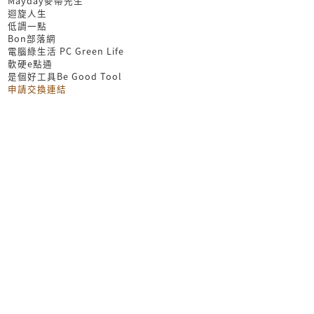
Mayday麥帶先生
迴旋人生
低調一點
Bon部落網
電腦綠生活 PC Green Life
軟硬e點通
是個好工具Be Good Tool
申請交換連結