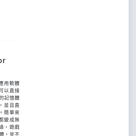
r
應用軟體
它可以直接
途的記憶體
，並且直
。簡單來
都變成無
過，遊戲
軟體，並不