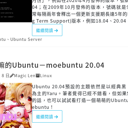
月份」，例如在2020年4月發佈的版本，號碼
04；在2009年10月發佈的版本，號碼就是9
常每隔兩年會釋出一個更新支援期長達5年的LT
g Term Support)版本，例如18.04、20.04、
繼續閱讀
ntu
、
Ubuntu Server
Ubuntu－moebuntu 20.04
 8 日
Magic Len
Linux
Ubuntu 20.04預設的主題依然是以經典
為主的Yaru。筆者覺得已經不錯看，但如
的話，也可以試試看打造一個萌萌的Ubunt
ebuntu！
繼續閱讀