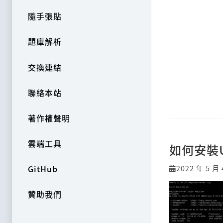
隨手張貼
題庫解析
交換連結
聯絡本站
著作權聲明
雲端工具
如何安裝Ub
2022 年 5 月 
GitHub
贊助我們