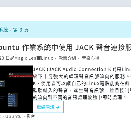
 - 第 3 頁
buntu 作業系統中使用 JACK 聲音連接
23 日
Magic Len
Linux
、
軟體介紹
、
音樂心得
JACK (JACK Audio Connection Kit)是L
統下十分強大的處理聲音訊號流向的服務。透
K，使用者可以讓自己的Linux電腦能夠在
監聽輸入的聲音、產生聲音訊號，並且控制
的流向到不同的音訊處理軟體中即時處理。
繼續閱讀
x
、
Ubuntu
、
影音