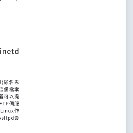
inetd
col)顧名思
這個檔案
器可以提
TP伺服
Linux作
ftpd最