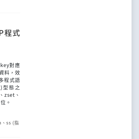
HP程式
key對應
存資料，效
多程式語
ng)型態之
zset、
欄位。
n
、
ss (指