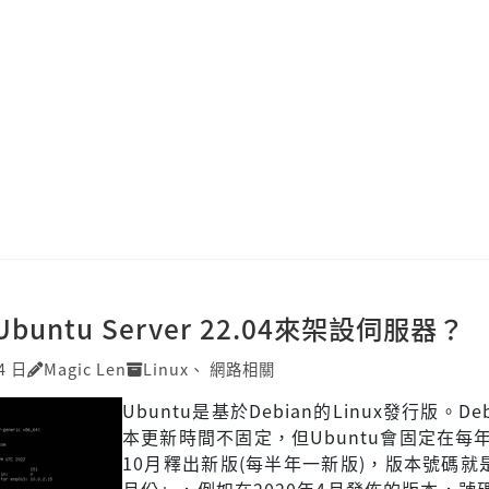
untu Server 22.04來架設伺服器？
4 日
Magic Len
Linux
、
網路相關
Ubuntu是基於Debian的Linux發行版。De
本更新時間不固定，但Ubuntu會固定在每
10月釋出新版(每半年一新版)，版本號碼就