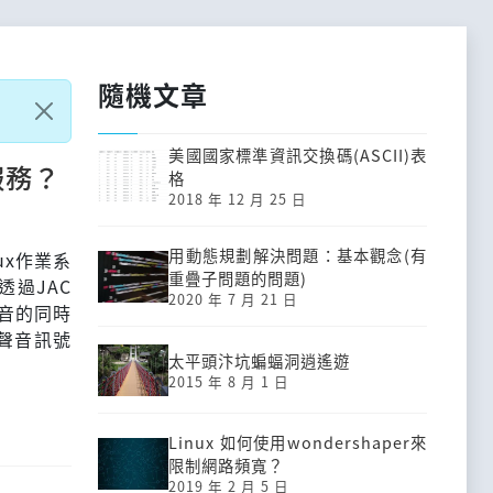
隨機文章
美國國家標準資訊交換碼(ASCII)表
服務？
格
2018 年 12 月 25 日
用動態規劃解決問題：基本觀念(有
inux作業系
重疊子問題的問題)
過JAC
2020 年 7 月 21 日
錄音的同時
聲音訊號
太平頭汴坑蝙蝠洞逍遙遊
2015 年 8 月 1 日
Linux 如何使用wondershaper來
限制網路頻寬？
2019 年 2 月 5 日