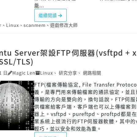
能...
繼續閱讀
r
、
Linux
、
scanmem
、
遊戲修改大師
tu Server架設FTP伺服器(vsftpd + x
 SSL/TLS)
1 日
Magic Len
Linux
、
研究分享
、
網路相關
FTP(檔案傳輸協定, File Transfer Proto
義，是專門用來傳輸檔案的通訊協定，並且
傳輸的方向是雙向的，換句話說，FTP伺服
供檔案給客戶端，客戶端也可以上傳檔案到F
器上。vsftpd、pureftpd、proftpd都是在
業系統上很流行的FTP伺服器軟體，其中的vs
輕巧，並以安全和效能為重。