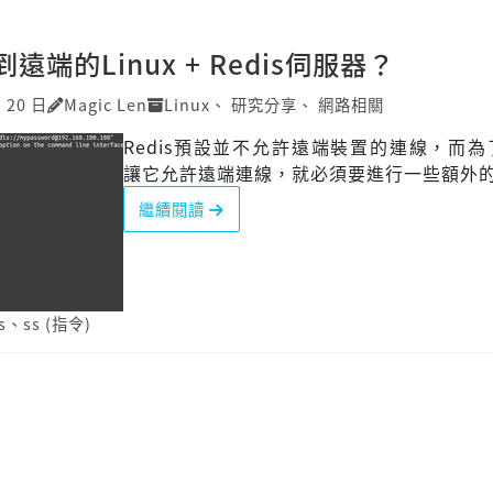
遠端的Linux + Redis伺服器？
月 20 日
Magic Len
Linux
、
研究分享
、
網路相關
Redis預設並不允許遠端裝置的連線，而
讓它允許遠端連線，就必須要進行一些額外
繼續閱讀
s
、
ss (指令)