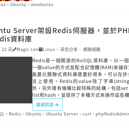
nux
、
Ubuntu
、
moebuntu
ntu Server架設Redis伺服器，並於P
dis資料庫
月 22 日
Magic Len
Linux
、
研究分享
、
網路相關
Redis是一個開源的NoSQL資料庫，以一個
一個value的方式並配合記憶體(RAM)來儲
能要比關聯式資料庫還要好很多，可以在許
言上使用。Redis的value除了字串(stri
外，另外還有幾種比較特殊的結構，包括set、
list和hash，並提供了多種方式來操作這些
繼續閱讀
QL
、
Redis
、
Ubuntu
、
Ubuntu Server
、
curl
、
phpRedisAdmi