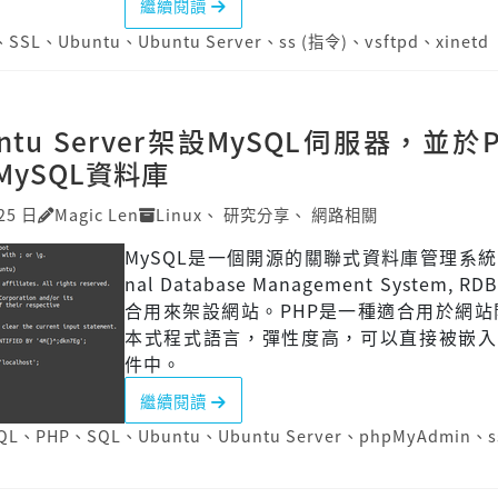
繼續閱讀
、
SSL
、
Ubuntu
、
Ubuntu Server
、
ss (指令)
、
vsftpd
、
xinetd
ntu Server架設MySQL伺服器，並於
MySQL資料庫
25 日
Magic Len
Linux
、
研究分享
、
網路相關
MySQL是一個開源的關聯式資料庫管理系統(Re
nal Database Management System, R
合用來架設網站。PHP是一種適合用於網站
本式程式語言，彈性度高，可以直接被嵌入H
件中。
繼續閱讀
QL
、
PHP
、
SQL
、
Ubuntu
、
Ubuntu Server
、
phpMyAdmin
、
s