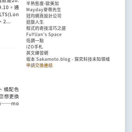
就是20.
半熟態度-歐美加
.10。通
Mayday麥帶先生
S(Lon
冠均網頁設計公司
2...
迴旋人生
程式的奇技淫巧之道
FuYUan's Space
低調一點
iZO手札
英文練習網
坂本 Sakamoto.blog - 探究科技未知領域
申請交換連結
黑、橘配色
果您想更換
u──mo