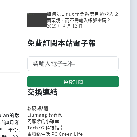
如何讓Linux作業系統自動登入桌
面環境，而不需輸入帳號密碼？
2019 年 4 月 12 日
免費訂閱本站電子報
免費訂閱
交換連結
軟硬e點通
bian的版
Liumang 碎碎念
阿摩斯的小確幸
年的4月和
TechXG 科技指南
是「年份.
電腦綠生活 PC Green Life