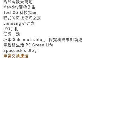
哈啦客談天說地
Mayday麥帶先生
TechXG 科技指南
程式的奇技淫巧之道
Liumang 碎碎念
iZO手札
低調一點
坂本 Sakamoto.blog - 探究科技未知領域
電腦綠生活 PC Green Life
Spaceack's Blog
申請交換連結