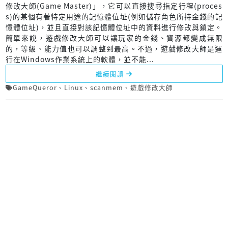
修改大師(Game Master)」，它可以直接搜尋指定行程(proces
s)的某個有著特定用途的記憶體位址(例如儲存角色所持金錢的記
憶體位址)，並且直接對該記憶體位址中的資料進行修改與鎖定。
簡單來說，遊戲修改大師可以讓玩家的金錢、資源都變成無限
的，等級、能力值也可以調整到最高。不過，遊戲修改大師是運
行在Windows作業系統上的軟體，並不能...
繼續閱讀
GameQueror
、
Linux
、
scanmem
、
遊戲修改大師