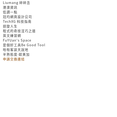
Liumang 碎碎念
港澳資訊
低調一點
冠均網頁設計公司
TechXG 科技指南
迴旋人生
程式的奇技淫巧之道
英文練習網
FuYUan's Space
是個好工具Be Good Tool
哈啦客談天說地
半熟態度-歐美加
申請交換連結