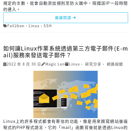
規定的次數，就會自動添加規則至防火牆中，阻擋該IP一段時間
的連入。
繼續閱讀
Fail2ban
、
Linux
、
SSH
如何讓Linux作業系統透過第三方電子郵件(E-m
ail)服務來發送電子郵件？
2022 年 8 月 30 日
Magic Len
Linux
、
研究分享
、
網路相關
Linux上的許多程式都會有寄信的功能，像是用來撰寫網站後端
程式的PHP程式語言，它的「mail」函數背後就是透過Linux的