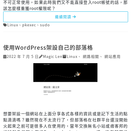
不可正常使用，如果此時我們又不能直接登入root帳號的話，那
該怎麼樣重獲root權限呢？
繼續閱讀
Linux
、
pkexec
、
sudo
使用WordPress架設自己的部落格
2022 年 7 月 5 日
Magic Len
Linux
、
網路相關
、
網站應用
想要架設一個網站在上面分享各式各樣的資訊或是記下生活的點
點滴滴嗎？雖然現在不太流行了，但部落格在社群平台還沒開始
火起來之前可是很多人在使用的，當年交換無名小站或痞客邦的