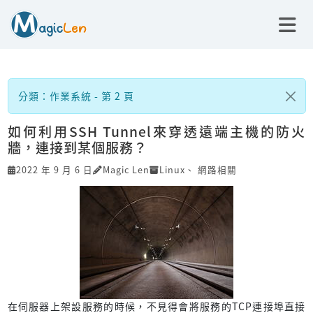
分類：作業系統 - 第 2 頁
如何利用SSH Tunnel來穿透遠端主機的防火
牆，連接到某個服務？
2022 年 9 月 6 日
Magic Len
Linux
、
網路相關
在伺服器上架設服務的時候，不見得會將服務的TCP連接埠直接