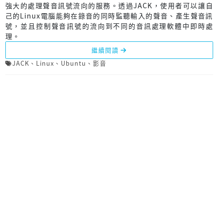
強大的處理聲音訊號流向的服務。透過JACK，使用者可以讓自
己的Linux電腦能夠在錄音的同時監聽輸入的聲音、產生聲音訊
號，並且控制聲音訊號的流向到不同的音訊處理軟體中即時處
理。
繼續閱讀
JACK
、
Linux
、
Ubuntu
、
影音