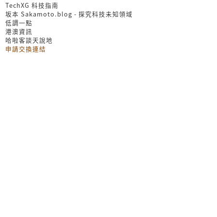
TechXG 科技指南
坂本 Sakamoto.blog - 探究科技未知領域
低調一點
港澳資訊
哈啦客談天說地
申請交換連結