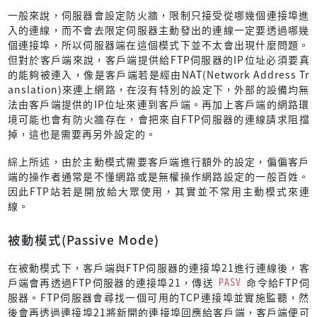
一般來說，伺服器會設定防火牆，限制只接受從哪幾個連接埠進
入的連線，而不會去限定伺服器主動發出的連線一定要透過哪幾
個連接埠，所以伺服器端在這個模式下並不太會出現什麼問題。
但對於客戶端來說，客戶端提供給FTP伺服器的IP位址必須要真
的能夠被連入，像是客戶端若是經由NAT(Network Address Tr
anslation)來連上網路，在沒有特別的設定下，外部的設備均無
法由客戶端提供的IP位址來連到客戶端。再加上客戶端的網路環
境可能也會有防火牆存在，會把來自FTP伺服器的連線請求阻擋
掉，這也是需要再另外設定的。
綜上所述，由於主動模式需要客戶端進行額外的設定，偏偏客戶
端的操作者通常是不懂網路或是無權操作網路設定的一般百姓。
因此FTP站若是開放給大眾使用，其實並不常用主動模式來連
線。
被動模式(Passive Mode)
在被動模式下，客戶端與FTP伺服器的連接埠21進行連線後，客
戶端會再透過FTP伺服器的連接埠21，傳送
PASV
命令給FTP伺
服器。FTP伺服器會尋找一個可用的TCP連接埠並實施監聽，然
後會再透過連接埠21將新開的連接埠回應給客戶端，客戶端便可