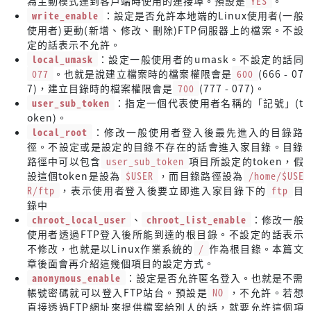
為主動模式連到客戶端時使用的連接埠。預設是
YES
。
write_enable
：設定是否允許本地端的Linux使用者(一般
使用者)更動(新增、修改、刪除)FTP伺服器上的檔案。不設
定的話表示不允許。
local_umask
：設定一般使用者的umask。不設定的話同
077
。也就是說建立檔案時的檔案權限會是
600
(666 - 07
7)，建立目錄時的檔案權限會是
700
(777 - 077)。
user_sub_token
：指定一個代表使用者名稱的「記號」(t
oken)。
local_root
：修改一般使用者登入後最先進入的目錄路
徑。不設定或是設定的目錄不存在的話會進入家目錄。目錄
路徑中可以包含
user_sub_token
項目所設定的token，假
設這個token是設為
$USER
，而目錄路徑設為
/home/$USE
R/ftp
，表示使用者登入後要立即進入家目錄下的
ftp
目
錄中
chroot_local_user
、
chroot_list_enable
：修改一般
使用者透過FTP登入後所能到達的根目錄。不設定的話表示
不修改，也就是以Linux作業系統的
/
作為根目錄。本篇文
章後面會再介紹這幾個項目的設定方式。
anonymous_enable
：設定是否允許匿名登入。也就是不需
帳號密碼就可以登入FTP站台。預設是
NO
，不允許。若想
直接透過FTP網址來提供檔案給別人的話，就要允許這個項