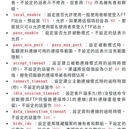
者。不設定的話表示不修改，就會用
ftp
作為擁有者和群
組。
local_enable
：設定是否允許使用一般使用者帳號登入FT
P站台。預設是
YES
，允許。如果將這個項目設為
NO
，那
麼就只可以允許使用匿名使用者來登入FTP站台。
pasv_enable
：設定是否允許被動模式。不設定的話表示
允許。
pasv_min_port
、
pasv_max_port
：設定被動模式時，
監聽資料連線可用的連接埠範圍。不設定的話表示沒有範圍
限制。
accept_timeout
：設定建立被動連線模式時的逾時時間
(秒)。不設定的話當作
60
。建議將這個值設為小於
60
的
值，避免伺服器的連接埠被長時間佔用。
connect_timeout
：設定建立主動連線模式時的逾時時間
(秒)。不設定的話當作
60
。
idle_session_timeout
：設定客戶端多久(秒)沒發送命令
就斷開與FTP伺服器連接埠21的連線(資料連線還是會保
留)。不設定的話當作
300
。
data_connection_timeout
：設定資料連線的逾時時間。
不設定的話當作
300
。
hide_ids
：設定是某隱藏檔案的擁有者和群組。不設定的