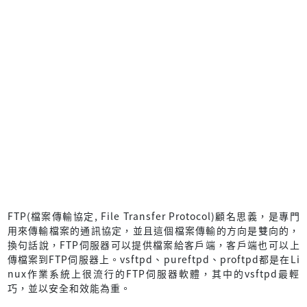
FTP(檔案傳輸協定, File Transfer Protocol)顧名思義，是專門
用來傳輸檔案的通訊協定，並且這個檔案傳輸的方向是雙向的，
換句話說，FTP伺服器可以提供檔案給客戶端，客戶端也可以上
傳檔案到FTP伺服器上。vsftpd、pureftpd、proftpd都是在Li
nux作業系統上很流行的FTP伺服器軟體，其中的vsftpd最輕
巧，並以安全和效能為重。