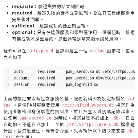
requisite：
驗證失敗的話立刻回報。
required：
驗證失敗的話不立刻回報，會在其它模組都調用
完畢後才回報。
sufficient：
驗證成功的話立刻回報。
optional：
只有在這個服務和類型僅使用一個模組時，驗證
有無成功才是重要的。這個通常是拿來顯示訊息用的。
我們可以在
/etc/pam.d
目錄中建立一個
vsftpd
設定檔，檔案
內容如下：
auth       required     pam_userdb.so db=/etc/vsftpd.vuse
account    required     pam_userdb.so db=/etc/vsftpd.vuse
session    required     pam_loginuid.so
上面的設定並沒有包含服務名稱，服務名稱即為設定檔檔名
vsf
tpd
。這個PAM服務要使用
/etc/vsftpd.vusers.db
檔案作為
使用者帳密和身份驗證的資料庫，並且把登入識別碼記錄起來。
在使用
pam_userdb.so
的時候，檔案路徑不必加上
.db
，它會
自動加，不能自己加上。至於
/etc/vsftpd.vusers.db
檔案是
什麼，要怎麼產生，等等會介紹。先再執行以下指令來安裝
db-
util
套件吧！