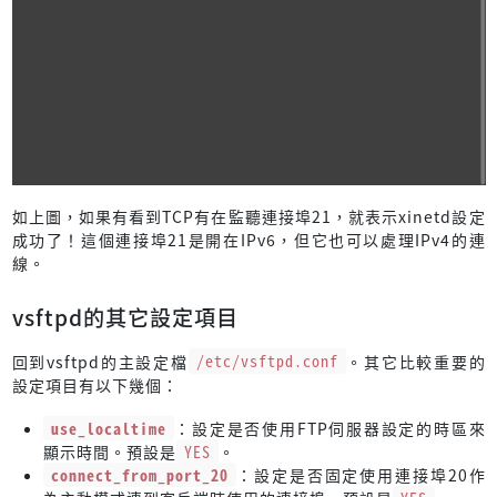
如上圖，如果有看到TCP有在監聽連接埠21，就表示xinetd設定
成功了！這個連接埠21是開在IPv6，但它也可以處理IPv4的連
線。
vsftpd的其它設定項目
回到vsftpd的主設定檔
/etc/vsftpd.conf
。其它比較重要的
設定項目有以下幾個：
use_localtime
：設定是否使用FTP伺服器設定的時區來
顯示時間。預設是
YES
。
connect_from_port_20
：設定是否固定使用連接埠20作