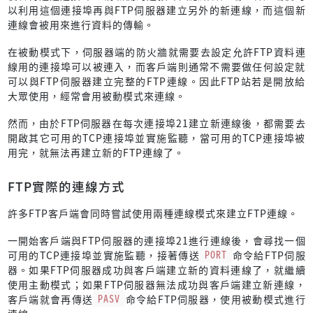
以利用這個連接埠再與FTP伺服器建立另外的新連線，而這個新
連線會被用來進行資料的傳輸。
在被動模式下，伺服器端的防火牆就需要去設定允許FTP資料連
線用的連接埠可以被連入，而客戶端則通常不需要做任何設定就
可以與FTP伺服器建立完整的FTP連線。因此FTP站若是開放給
大眾使用，經常會用被動模式來連線。
然而，由於FTP伺服器在每次連接埠21建立新連線後，都需要去
開啟其它可用的TCP連接埠並實施監聽，當可用的TCP連接埠被
用完，就無法再建立新的FTP連線了。
FTP實際的連線方式
許多FTP客戶端會同時嘗試使用兩種連線模式來建立FTP連線。
一開始客戶端與FTP伺服器的連接埠21進行連線後，會尋找一個
可用的TCP連接埠並實施監聽，接著傳送
PORT
命令給FTP伺服
器。如果FTP伺服器成功與客戶端建立新的資料連線了，就繼續
使用主動模式；如果FTP伺服器無法成功與客戶端建立新連線，
客戶端就會再傳送
PASV
命令給FTP伺服器，使用被動模式進行