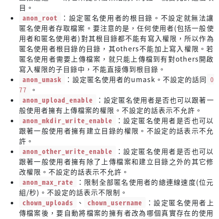
目。
anon_root
：設定匿名使用者的根目錄。不設定就無法讓
匿名使用者存取檔案。要注意的是，任何使用者(包括一般使
用者和匿名使用者)對其根目錄都不能有寫入權限，所以作為
匿名使用者根目錄的目錄，其others不能加上寫入權限。若
匿名使用者需要上傳檔案，就只能上傳檔到有對others開啟
寫入權限的子目錄中，不能直接傳到根目錄。
anon_umask
：設定匿名使用者的umask。不設定的話同
0
77
。
anon_upload_enable
：設定匿名使用者是否也可以跟著一
般使用者擁有上傳檔案的權限。不設定的話表示不允許。
anon_mkdir_write_enable
：設定匿名使用者是否也可以
跟著一般使用者擁有建立目錄的權限。不設定的話表示不允
許。
anon_other_write_enable
：設定匿名使用者是否也可以
跟著一般使用者擁有除了上傳檔案和建立目錄之外的其它修
改權限。不設定的話表示不允許。
anon_max_rate
：限制全部匿名使用者的總連線速度(位元
組/秒)。不設定的話表示不限制。
chown_uploads
、
chown_username
：設定匿名使用者上
傳檔案後，要自動將檔案的擁有者改為哪個真實存在的使用