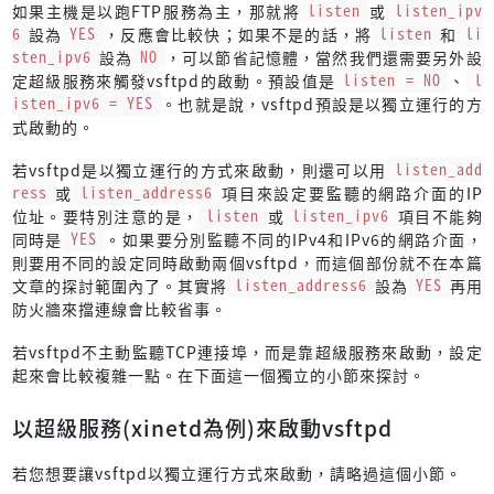
如果主機是以跑FTP服務為主，那就將
listen
或
listen_ipv
6
設為
YES
，反應會比較快；如果不是的話，將
listen
和
li
sten_ipv6
設為
NO
，可以節省記憶體，當然我們還需要另外設
定超級服務來觸發vsftpd的啟動。預設值是
listen = NO
、
l
isten_ipv6 = YES
。也就是說，vsftpd預設是以獨立運行的方
式啟動的。
若vsftpd是以獨立運行的方式來啟動，則還可以用
listen_add
ress
或
listen_address6
項目來設定要監聽的網路介面的IP
位址。要特別注意的是，
listen
或
listen_ipv6
項目不能夠
同時是
YES
。如果要分別監聽不同的IPv4和IPv6的網路介面，
則要用不同的設定同時啟動兩個vsftpd，而這個部份就不在本篇
文章的探討範圍內了。其實將
listen_address6
設為
YES
再用
防火牆來擋連線會比較省事。
若vsftpd不主動監聽TCP連接埠，而是靠超級服務來啟動，設定
起來會比較複雜一點。在下面這一個獨立的小節來探討。
以超級服務(xinetd為例)來啟動vsftpd
若您想要讓vsftpd以獨立運行方式來啟動，請略過這個小節。