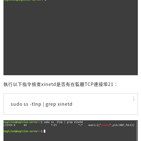
執行以下指令檢查xinetd是否有在監聽TCP連接埠21：
sudo ss -tlnp | grep xinetd