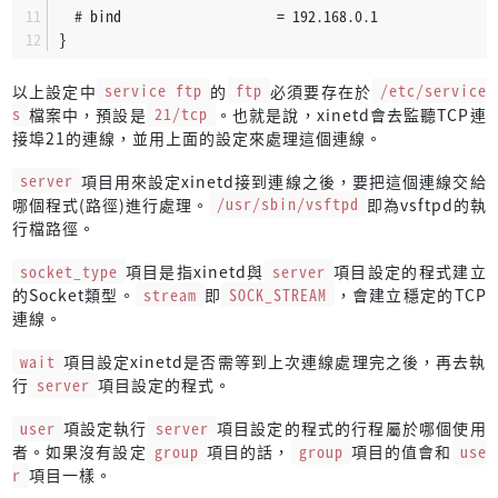
  # bind                    = 192.168.0.1
}
以上設定中
service ftp
的
ftp
必須要存在於
/etc/service
s
檔案中，預設是
21/tcp
。也就是說，xinetd會去監聽TCP連
接埠21的連線，並用上面的設定來處理這個連線。
server
項目用來設定xinetd接到連線之後，要把這個連線交給
哪個程式(路徑)進行處理。
/usr/sbin/vsftpd
即為vsftpd的執
行檔路徑。
socket_type
項目是指xinetd與
server
項目設定的程式建立
的Socket類型。
stream
即
SOCK_STREAM
，會建立穩定的TCP
連線。
wait
項目設定xinetd是否需等到上次連線處理完之後，再去執
行
server
項目設定的程式。
user
項設定執行
server
項目設定的程式的行程屬於哪個使用
者。如果沒有設定
group
項目的話，
group
項目的值會和
use
r
項目一樣。