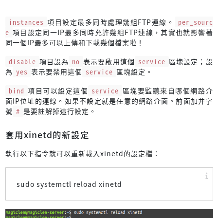
instances
項目設定最多同時處理幾組FTP連線。
per_sourc
e
項目設定同一IP最多同時允許幾組FTP連線，其實也就影響著
同一個IP最多可以上傳和下載幾個檔案啦！
disable
項目設為
no
表示要啟用這個
service
區塊設定；設
為
yes
表示要禁用這個
service
區塊設定。
bind
項目可以設定這個
service
區塊要監聽來自哪個網路介
面IP位址的連線。如果不設定就是任意的網路介面。前面加井字
號
#
是要註解掉這行設定。
套用xinetd的新設定
執行以下指令就可以重新載入xinetd的設定檔：
sudo systemctl reload xinetd