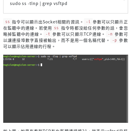
sudo ss -tlnp | grep vsftpd
ss
指令可以顯示出Socket相關的資訊。
-l
參數可以只顯示正
在監聽中的連線。若使用
ss
指令時都沒給任何參數的話，會忽
略掉監聽中的連線。
-t
參數可以只顯示TCP連線。
-n
參數可
以讓連接埠數字直接被輸出，而不是用一個名稱代替。
-p
參數
可以顯示佔用連線的行程。
如上圖，如果有看到TCP有在監聽連接埠21，就表示vsftpd安裝