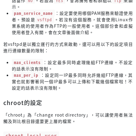
話當作
NO
。若設為
YES
，會將擁有者和群組以
ftp
來顯
示。
pam_service_name
：設定要使用哪個PAM服務來驗證使用
者。預設是
vsftpd
。若沒有這個服務，就會使用Linux作
業系統的使用者作為FTP的一般使用者。這個部份會和虛擬
使用者登入有關，會在文章後面做介紹。
若vsftpd是以獨立運行的方式來啟動，還可以用以下的設定項目
進行連線數量的限制：
max_clients
：設定最多同時處理幾組FTP連線。不設定
的話表示沒有限制。
max_per_ip
：設定同一IP最多同時允許幾組FTP連線，其
實也就影響著同一個IP最多可以上傳和下載幾個檔案啦！不
設定的話表示沒有限制。
chroot的設定
「chroot」為「change root directory」，可以讓使用者無法
觸及到比根目錄還要更上層的檔案。
chroot_local_user