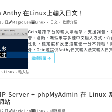
n Anthy 在Linux上輸入日文！
15 日
Magic Len
Linux
、
日文
、
軟體介紹
Gcin是跨平台的輸入法框架，支援詞音、
音、倉頡、嘸蝦米等多種中文輸入方式，介
性化，穩定度和反應速度也十分不錯哦！
外，Gcin還提供Anthy日文輸入法來輸入日
繼續閱讀
n
、
Linux
、
輸入法
P Server + phpMyAdmin 在 Linu
網站
12 日
Magic Len
Linux
、
網路相關