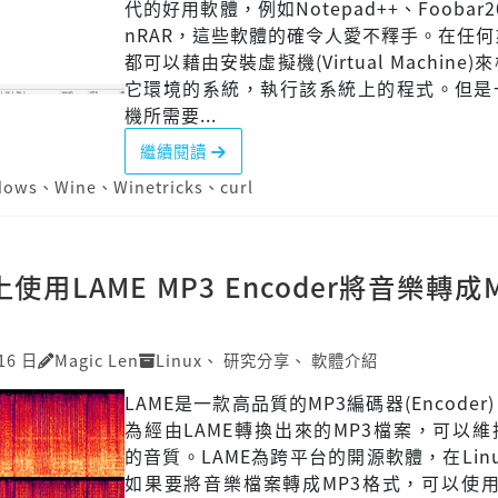
代的好用軟體，例如Notepad++、Foobar2
nRAR，這些軟體的確令人愛不釋手。在任
都可以藉由安裝虛擬機(Virtual Machine
它環境的系統，執行該系統上的程式。但是
機所需要...
繼續閱讀
dows
、
Wine
、
Winetricks
、
curl
x上使用LAME MP3 Encoder將音樂轉成
16 日
Magic Len
Linux
、
研究分享
、
軟體介紹
LAME是一款高品質的MP3編碼器(Encoder
為經由LAME轉換出來的MP3檔案，可以
的音質。LAME為跨平台的開源軟體，在Lin
如果要將音樂檔案轉成MP3格式，可以使用