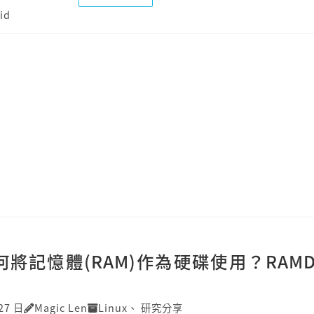
id
如何將記憶體(RAM)作為硬碟使用？RAMD
27 日
Magic Len
Linux
、
研究分享