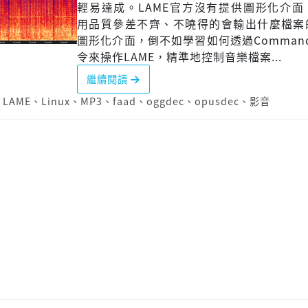
輕易達成。LAME官方沒有提供圖形化介面
用品質參差不齊、不曉得的會輸出什麼檔案
圖形化介面，倒不如學習如何透過Command 
令來操作LAME，精準地控制音樂檔案...
繼續閱讀
、
LAME
、
Linux
、
MP3
、
faad
、
oggdec
、
opusdec
、
影音