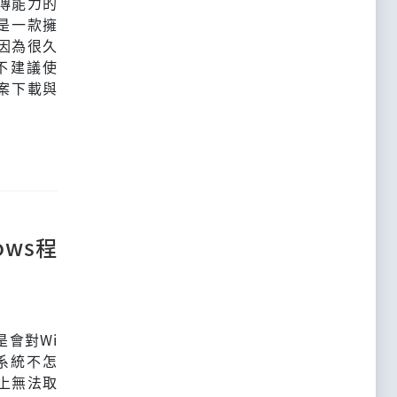
傳能力的
它是一款擁
因為很久
不建議使
檔案下載與
ows程
是會對Wi
s系統不怎
x上無法取