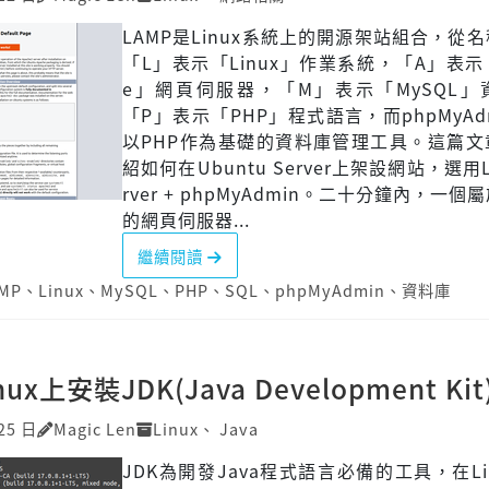
LAMP是Linux系統上的開源架站組合，從
「L」表示「Linux」作業系統，「A」表示「
e」網頁伺服器，「M」表示「MySQL」
「P」表示「PHP」程式語言，而phpMyAd
以PHP作為基礎的資料庫管理工具。這篇文
紹如何在Ubuntu Server上架設網站，選用L
rver + phpMyAdmin。二十分鐘內，一
的網頁伺服器...
繼續閱讀
MP
、
Linux
、
MySQL
、
PHP
、
SQL
、
phpMyAdmin
、
資料庫
ux上安裝JDK(Java Development Kit
25 日
Magic Len
Linux
、
Java
JDK為開發Java程式語言必備的工具，在Li