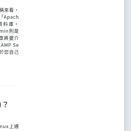
名稱來看，
Apach
資料庫，
min則是
章將要介
AMP Se
個屬於您自己
)？
nux上通