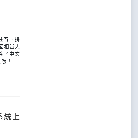
注音、拼
面相當人
除了中文
文哦！
x 系統上