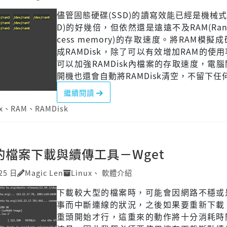
儘管固態硬碟(SSD)的讀寫效能已經是機械式
D)的好幾倍，但依然還是遠遠不及RAM(Rand
cess memory)的存取速度。將RAM模擬
成RAMDisk，除了可以有效增加RAM的使
可以加強RAMDisk內檔案的存取速度，電
開機也還會自動將RAMDisk清空，不留下任
繼續閱讀
x
、
RAM
、
RAMDisk
上的檔案下載與續傳工具－Wget
25 日
Magic Len
Linux
、
軟體介紹
下載較大型的檔案時，可能會因網路不穩或
事而中斷連線的狀況，之後如果要重新下載
重頭開始才行，這重來的動作將十分消耗時