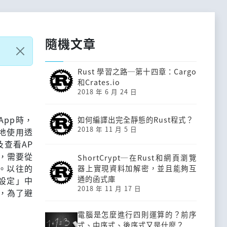
隨機文章
Rust 學習之路─第十四章：Cargo
和Crates.io
2018 年 6 月 24 日
 App時，
如何編譯出完全靜態的Rust程式？
2018 年 11 月 5 日
利地使用透
及查看AP
式，需要從
ShortCrypt─在Rust和網頁瀏覽
定。以往的
器上實現資料加解密，並且能夠互
通的函式庫
「設定」中
2018 年 11 月 17 日
本，為了避
電腦是怎麼進行四則運算的？前序
式、中序式、後序式又是什麼？