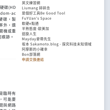
英文練習網
硬碟(HD
Liumang 碎碎念
om-ac
是個好工具Be Good Tool
FuYUan's Space
成硬碟，製
軟硬e點通
用率外，還
半熟態度-歐美加
腦關機或重
迴旋人生
何痕跡。
Mayday麥帶先生
坂本 Sakamoto.blog - 探究科技未知領域
阿摩斯的小確幸
Bon部落網
申請交換連結
是臨時有
，可能要
間與網路