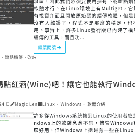
流量，因此我們必須要使用擁有下載斷點續
軟體才行。在Linux環境上有Multiget，
有視窗介面且開放原始碼的續傳軟體，但是
沒有人維護了，程式不是那麼的穩定，也
用。事實上，許多Linux發行版已內建了
續傳的工具，而且功...
繼續閱讀
t
、
斷點續傳
、
砍站
x喝點紅酒(Wine)吧！讓它也能執行Wind
24 日
Magic Len
Linux
、
Windows
、
軟體介紹
許多從Windows系統換到Linux的使用者總
ndows上的軟體念念不忘，儘管Window
麼好用，但Windows上還是有一些在Linu