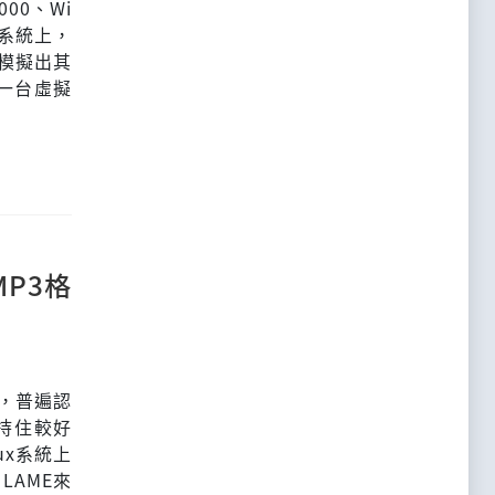
000、Wi
何系統上，
)來模擬出其
一台虛擬
MP3格
)，普遍認
維持住較好
ux系統上
LAME來