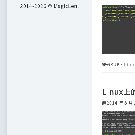
2014-2026 © MagicLen.
GRUB
、
Linu
Linux
2014 年 8 月 