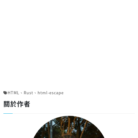
HTML
、
Rust
、
html-escape
關於作者