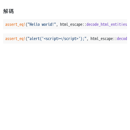
解碼
assert_eq!
(
"Hello world!"
, html_escape::
decode_html_entities
(
assert_eq!
(
"alert('<script></script>');"
, html_escape::
decode