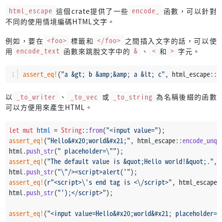
html_escape
這個crate提供了一些
encode_
函數，可以針對
不同的使用情境編碼HTML文字。
例如，要在
<foo>
標籤和
</foo>
之間插入文字的話，可以使
用
encode_text
函數來跳脫文字中的
&
、
<
和
>
字元。
assert_eq!
(
"a &gt; b &amp;&amp; a &lt; c"
, html_escape::
e
以
_to_writer
、
_to_vec
或
_to_string
為名稱後綴的函數
可以方便用來產生HTML。
let
mut 
html
 = 
String
::
from
(
"<input value="
);
assert_eq!
(
"Hello&#x20;world&#x21;"
, html_escape::
encode_unqu
html.
push_str
(
" placeholder=\""
);
assert_eq!
(
"The default value is &quot;Hello world!&quot;."
, 
html.
push_str
(
"\"/><script>alert('"
);
assert_eq!
(
r"<script>\'s end tag is <\/script>"
, html_escape:
html.
push_str
(
"');</script>"
);
assert_eq!
(
"<input value=Hello&#x20;world&#x21; placeholder=\