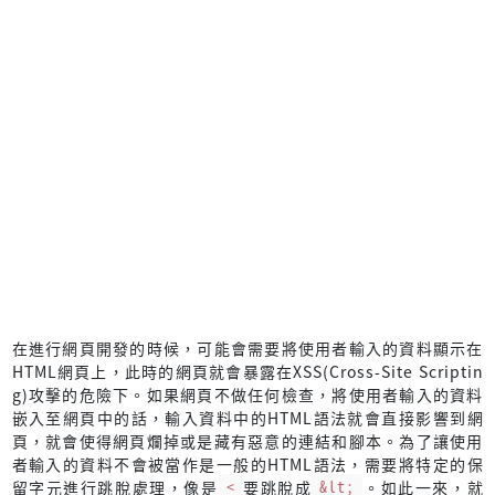
在進行網頁開發的時候，可能會需要將使用者輸入的資料顯示在
HTML網頁上，此時的網頁就會暴露在XSS(Cross-Site Scriptin
g)攻擊的危險下。如果網頁不做任何檢查，將使用者輸入的資料
嵌入至網頁中的話，輸入資料中的HTML語法就會直接影響到網
頁，就會使得網頁爛掉或是藏有惡意的連結和腳本。為了讓使用
者輸入的資料不會被當作是一般的HTML語法，需要將特定的保
留字元進行跳脫處理，像是
<
要跳脫成
&lt;
。如此一來，就