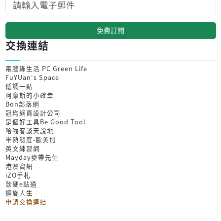
免費訂閱
交換連結
電腦綠生活 PC Green Life
FuYUan's Space
低調一點
阿摩斯的小確幸
Bon部落網
冠均網頁設計公司
是個好工具Be Good Tool
哈啦客談天說地
半熟態度-歐美加
英文練習網
Mayday麥帶先生
港澳資訊
iZO手札
軟硬e點通
迴旋人生
申請交換連結