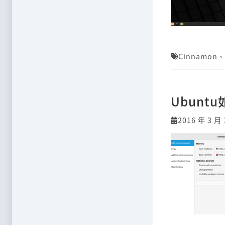
Cinnamon
、
Ubunt
2016 年 3 月 