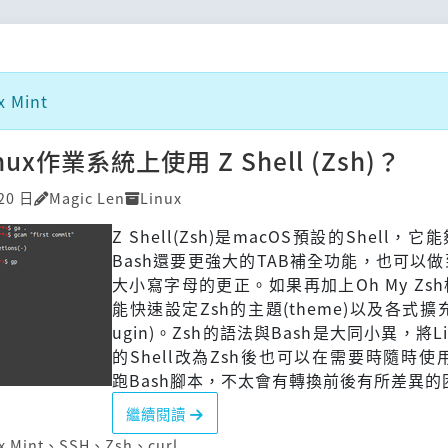
 Mint
ux作業系統上使用 Z Shell (Zsh)？
20 日
Magic Len
Linux
Z Shell(Zsh)是macOS預設的Shell，
Bash還要更強大的TAB補全功能，也可以
大小寫字母的更正。如果再加上Oh My Zs
能快速設定Zsh的主題(theme)以及各式擴充
ugin)。Zsh的語法與Bash是大同小異，將L
的Shell改為Zsh後也可以在需要時隨時使用
跑Bash腳本，不太會有轉換前後有所差異的
繼續閱讀
x Mint
、
SSH
、
Zsh
、
curl