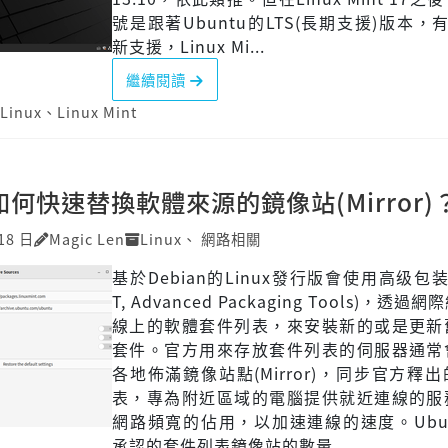
號是跟著Ubuntu的LTS(長期支援)版本，
新支援，Linux Mi...
繼續閱讀
Linux
、
Linux Mint
u如何快速替換軟體來源的鏡像站(Mirror)
18 日
Magic Len
Linux
、
網路相關
基於Debian的Linux發行版會使用高级包装
T, Advanced Packaging Tools)，透
線上的軟體套件列表，來安裝新的或是更新
套件。官方用來存放套件列表的伺服器通常
各地佈滿鏡像站點(Mirror)，同步官方釋
表，專為附近區域的電腦提供就近連線的服
網路頻寬的佔用，以加速連線的速度。Ubu
承認的套件列表鏡像站的數量...