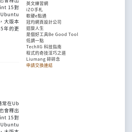
t也會釋出
英文練習網
t 15對
iZO手札
到Ubuntu
軟硬e點通
之後，大版本
冠均網頁設計公司
有5年的更
迴旋人生
是個好工具Be Good Tool
低調一點
TechXG 科技指南
程式的奇技淫巧之道
Liumang 碎碎念
申請交換連結
，通常在Ub
t也會釋出
t 15對
到Ubuntu
之後，大版本