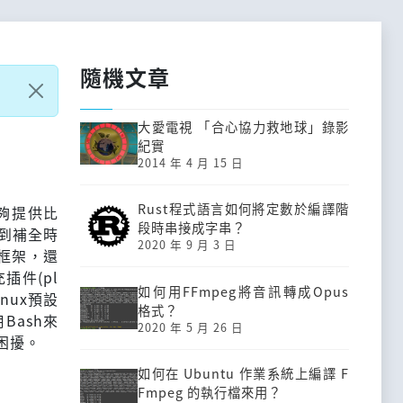
隨機文章
大愛電視 「合心協力救地球」錄影
紀實
2014 年 4 月 15 日
Rust程式語言如何將定數於編譯階
它能夠提供比
段時串接成字串？
做到補全時
2020 年 9 月 3 日
h框架，還
插件(pl
如何用FFmpeg將音訊轉成Opus
inux預設
格式？
Bash來
2020 年 5 月 26 日
困擾。
如何在 Ubuntu 作業系統上編譯 F
Fmpeg 的執行檔來用？