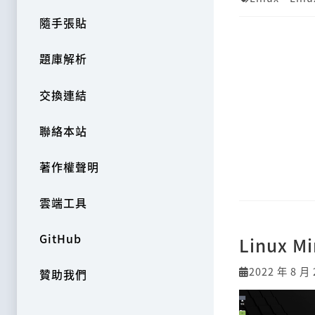
隨手張貼
題庫解析
交換連結
聯絡本站
著作權聲明
雲端工具
GitHub
Linux M
2022 年 8 月 
贊助我們