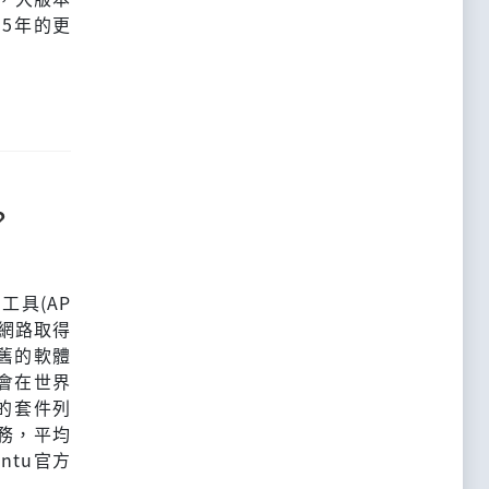
有5年的更
？
工具(AP
過網際網路取得
舊的軟體
會在世界
出的套件列
務，平均
ntu官方