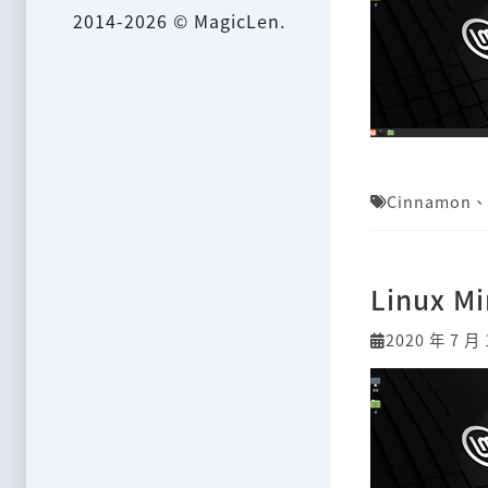
2014-2026 © MagicLen.
Cinnamon
、
Linux M
2020 年 7 月 