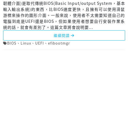
韌體介面)是取代傳統BIOS(Basic Input/output System，基本
輸入輸出系統)的東西，比BIOS速度更快，且擁有可以使用滑鼠
游標來操作的圖形介面。一般來說，使用者不太需要知道自己的
電腦到底是UEFI還是BIOS，但如果使用者想要自行安裝作業系
統的話，就會有差別了。這篇文章將會說明要...
繼續閱讀
BIOS
、
Linux
、
UEFI
、
efibootmgr