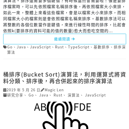
演算法。排序還需要多個鍵值？有時候當然會需要啦！像是要排
序檔案時，可以先依照檔案名稱排序後，再依照檔案大小來排，
如此一來，整體上來看這些檔案，會是以檔案大小來排序，而相
同檔案大小的檔案則是會依照檔案名稱來排序。基數排序法可以
將整數的各個位數當作是鍵值，來進行線性時間的排序，比起會
依照k(要排序的資料可能的值的數量)愈大而愈吃空間的...
繼續閱讀
Go
、
Java
、
JavaScript
、
Rust
、
TypeScript
、
基數排序
、
排序演
算法
桶排序(Bucket Sort)演算法，利用運算式將資
料分類、排序後，再合併起來的排序演算法
2019 年 5 月 26 日
Magic Len
研究分享
、
Go
、
Java
、
Rust
、
演算法
、
JavaScript