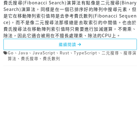
費氏搜尋(Fibonacci Search)演算法有點像是二元搜尋(Binary
Search)演算法，同樣是在一個已排序好的陣列中搜尋元素，但
是它在移動陣列索引值時是去參考費氏數列(Fibonacci Sequen
ce)，而不是像二元搜尋法那樣總是去取索引的中間值。也由於
費氏搜尋法在移動陣列索引值時只需要進行加減運算，不需乘、
除法，因此它適合被用在不擅長處理乘、除法的CPU上。
繼續閱讀
Go
、
Java
、
JavaScript
、
Rust
、
TypeScript
、
二元搜尋
、
搜尋演
算法
、
費氏搜尋
、
費氏數列