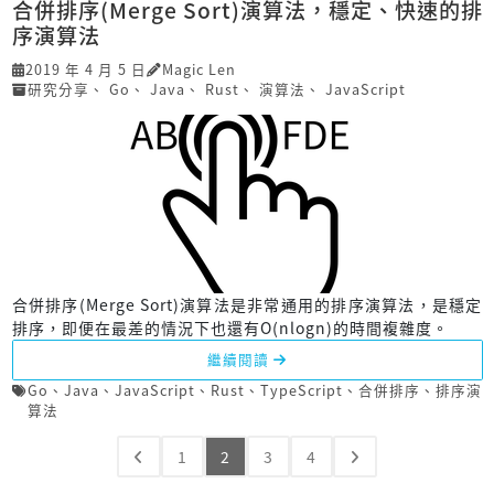
合併排序(Merge Sort)演算法，穩定、快速的排
序演算法
2019 年 4 月 5 日
Magic Len
研究分享
、
Go
、
Java
、
Rust
、
演算法
、
JavaScript
合併排序(Merge Sort)演算法是非常通用的排序演算法，是穩定
排序，即便在最差的情況下也還有O(nlogn)的時間複雜度。
繼續閱讀
Go
、
Java
、
JavaScript
、
Rust
、
TypeScript
、
合併排序
、
排序演
算法
1
2
3
4