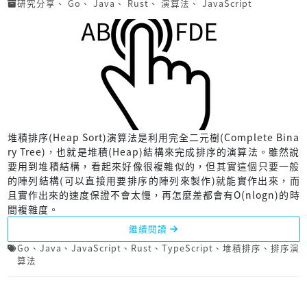
研究分享
、
Go
、
Java
、
Rust
、
演算法
、
JavaScript
堆積排序(Heap Sort)演算法是利用完全二元樹(Complete Bina
ry Tree)，也就是堆積(Heap)結構來完成排序的演算法。雖然說
要用到堆積結構，看起來好像很複雜似的，但其實這個只要一般
的陣列結構(可以直接用要排序的陣列來製作)就能實作出來，而
且實作出來的速度保證不會太慢，再怎麼差都會有O(nlogn)的時
間複雜度。
繼續閱讀
Go
、
Java
、
JavaScript
、
Rust
、
TypeScript
、
堆積排序
、
排序演
算法