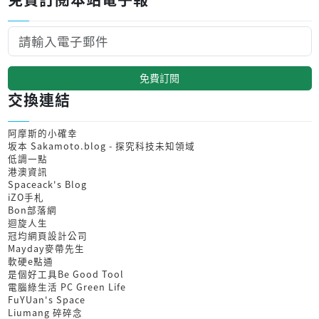
免費訂閱
交換連結
阿摩斯的小確幸
坂本 Sakamoto.blog - 探究科技未知領域
低調一點
港澳資訊
Spaceack's Blog
iZO手札
Bon部落網
迴旋人生
冠均網頁設計公司
Mayday麥帶先生
軟硬e點通
是個好工具Be Good Tool
電腦綠生活 PC Green Life
FuYUan's Space
Liumang 碎碎念