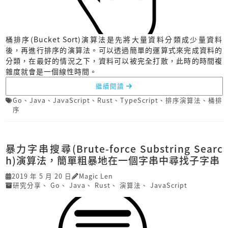
桶排序(Bucket Sort)演算法是先將大量資料分類成少量資料
後，再進行排序的演算法。可以透過簡單的運算式來完成資料的
分類，在最好的情況之下，資料可以被完全打散，此時的時間複
雜度就會是一個線性時間。
繼續閱讀
Go
、
Java
、
JavaScript
、
Rust
、
TypeScript
、
排序演算法
、
桶排
序
暴力字串搜尋(Brute-force Substring Searc
h)演算法，簡單粗暴地在一個字串中尋找子字串
2019 年 5 月 20 日
Magic Len
研究分享
、
Go
、
Java
、
Rust
、
演算法
、
JavaScript