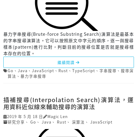
暴力字串搜尋(Brute-force Substring Search)演算法是最基本
的字串搜尋演算法。它可以按照原文中字元的順序，逐一與搜尋
樣本(pattern)進行比對，判斷目前的搜尋位置是否就是搜尋樣
本存在的位置。
繼續閱讀
Go
、
Java
、
JavaScript
、
Rust
、
TypeScript
、
字串搜尋
、
搜尋演
算法
、
暴力字串搜尋
插補搜尋(Interpolation Search)演算法，運
用資料近似線來輔助搜尋的演算法
2019 年 5 月 18 日
Magic Len
研究分享
、
Go
、
Java
、
Rust
、
演算法
、
JavaScript