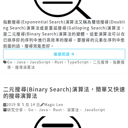
指數搜尋(Exponential Search)演算法又稱為雙倍搜尋(Doubli
ng Search)演算法或是蔓延搜尋(Galloping Search)演算法，
是二元搜尋(Binary Search)演算法的變體。這套演算法可以在
已排序好的序列中進行高效率的搜尋，要搜尋的元素在序列中愈
前面的話，搜尋效能愈好。
繼續閱讀
Go
、
Java
、
JavaScript
、
Rust
、
TypeScript
、
二元搜尋
、
指數搜
尋
、
搜尋演算法
二元搜尋(Binary Search)演算法，簡單又快速
的搜尋演算法
2019 年 5 月 14 日
Magic Len
研究分享
、
Go
、
Java
、
Rust
、
演算法
、
JavaScript