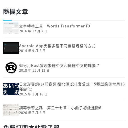
隨機文章
文字轉換工具─Words Transformer FX
2016 年 12 月 2 日
Android App支援多種不同螢幕規格的方式
2014 年 9 月 2 日
如何用Rust實現繁體中文和簡體中文的轉換？
2018 年 11 月 12 日
日文形容詞(い形容詞)變化筆記(1套公式、5種型態與常用16
種變化)
2015 年 1 月 16 日
鋼琴學習之路─第三十七章：小曲子初級進階6
2026 年 7 月 2 日
免費訂閱本站電子報