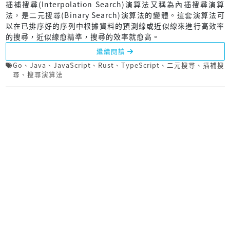
插補搜尋(Interpolation Search)演算法又稱為內插搜尋演算
法，是二元搜尋(Binary Search)演算法的變體。這套演算法可
以在已排序好的序列中根據資料的預測線或近似線來進行高效率
的搜尋，近似線愈精準，搜尋的效率就愈高。
繼續閱讀
Go
、
Java
、
JavaScript
、
Rust
、
TypeScript
、
二元搜尋
、
插補搜
尋
、
搜尋演算法