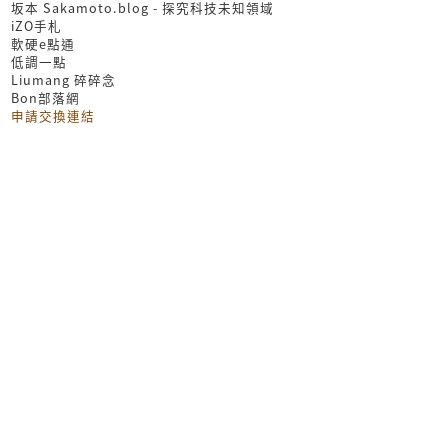
坂本 Sakamoto.blog - 探究科技未知領域
iZO手札
軟硬e點通
低調一點
Liumang 碎碎念
Bon部落網
申請交換連結