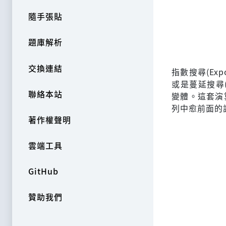
隨手張貼
題庫解析
交換連結
指數搜尋(Expo
或是蔓延搜尋(G
聯絡本站
變體。這套演
列中愈前面的
著作權聲明
雲端工具
GitHub
贊助我們