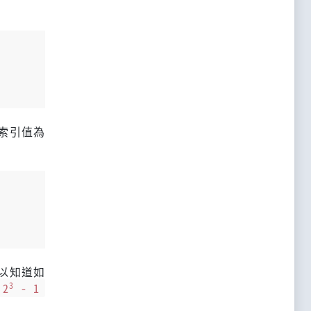
索引值為
以知道如
3
 2
- 1