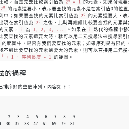
0
比較，而是先去比較索引值為
2
= 1
的元素。如果發現要
0
2
的元素還要小，表示要查找的元素不是在索引值0的位置
0
列中；如果要查找的元素比索引值為
2
的元素還要大，表
0
出現在索引值為
2
之後，此時再繼續比較要查找的元素與
的元素，
i
為
1, 2, 3, ...
。如果在
i
迭代的過程中發
比要查找的元素還要大時，就可以用二元搜尋法來搜尋索引
的範圍中，是否有我們要查找的元素；如果序列是有限的
找不到比要查找的元素還要大的元素，則可以直接用二元搜
 1
+ 1 ~ 序列長度 - 1
的範圍。
法的過程
已排序好的整數陣列，內容如下：
   2   3   4   5   6   7   8   9
  30  32  38  47  61  69  79  81