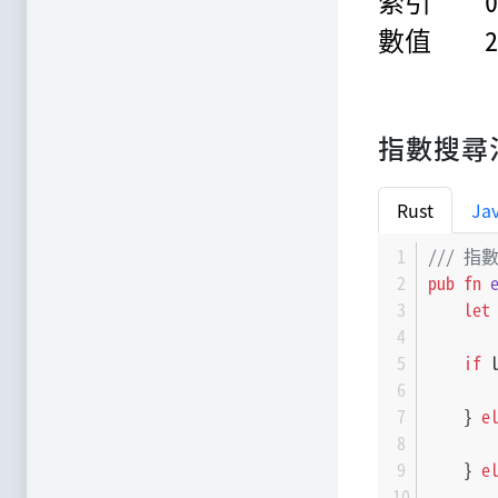
指數搜尋
Rust
Ja
/// 
pub
fn
let
if
 
    } 
e
    } 
e