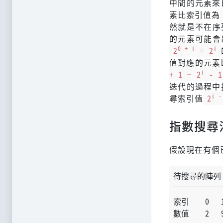
中間的元素來
素比索引值為
然就是不在序
的元素可能會
0 + i
i
2
= 2
值對應的元素
i
+ 1 ~ 2
- 1
迭代的過程中
i -
尋索引值
2
指數搜尋
假設現在有個
待搜尋的陣列
索引    0   1
數值    2   9