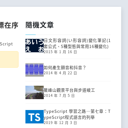
隨機文章
目標在序
日文形容詞(い形容詞)變化筆記(1
Script
套公式、5種型態與常用16種變化)
2015 年 1 月 16 日
如何產生顫音和抖音？
2014 年 4 月 22 日
鰲峰山觀景平台與步道峻工
2014 年 7 月 5 日
TypeScript 學習之路─第七章：T
ypeScript程式語言的列舉
2019 年 12 月 3 日