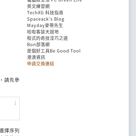
英文練習網
TechXG 科技指南
Spaceack's Blog
Mayday麥帶先生
哈啦客談天說地
程式的奇技淫巧之道
Bon部落網
是個好工具Be Good Tool
港澳資訊
申請交換連結
，請先參
選擇序列