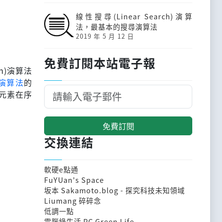
線性搜尋(Linear Search)演算
法，最基本的搜尋演算法
2019 年 5 月 12 日
免費訂閱本站電子報
ch)演算法
h)演算法
的
元素在序
免費訂閱
交換連結
軟硬e點通
FuYUan's Space
坂本 Sakamoto.blog - 探究科技未知領域
Liumang 碎碎念
低調一點
電腦綠生活 PC Green Life