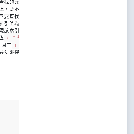
查找的元
上，要不
示要查找
索引值為
現該索引
i - 1
值
2
，且在
i
尋法來搜