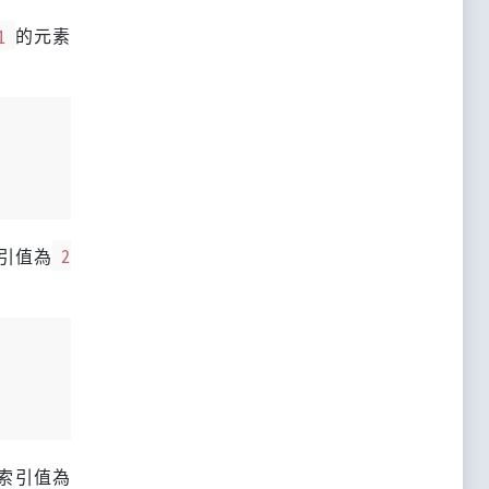
1
的元素
引值為
2
索引值為