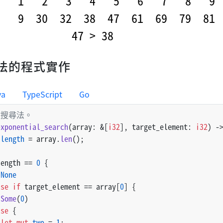
法的程式實作
va
TypeScript
Go
指數搜尋法。
exponential_search
(array: &[
i32
], target_element: 
i32
) 
-
length
 = array.
len
();
length == 
0
 {
None
lse
if
 target_element == array[
0
] {
Some
(
0
)
lse
 {
let
mut 
two
 = 
1
;