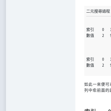
二元搜尋過程
           
索引    0   1
數值    2   9
            
            
索引    0   1
數值    2   9
            
如此一來便可
列中愈前面的