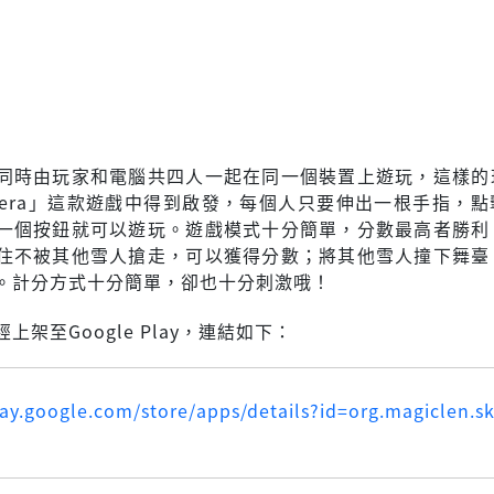
同時由玩家和電腦共四人一起在同一個裝置上遊玩，這樣的
f Opera」這款遊戲中得到啟發，每個人只要伸出一根手指，
一個按鈕就可以遊玩。遊戲模式十分簡單，分數最高者勝利
住不被其他雪人搶走，可以獲得分數；將其他雪人撞下舞臺
。計分方式十分簡單，卻也十分刺激哦！
上架至Google Play，連結如下：
lay.google.com/store/apps/details?id=org.magiclen.sk