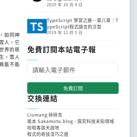
2020 年 10 月 8 日
TypeScript 學習之路─第八章：T
ypeScript程式語言的泛型
2019 年 12 月 5 日
，如同神
雪人，它
免費訂閱本站電子報
世界的慈
生，雪人
竟能不能
免費訂閱
交換連結
Liumang 碎碎念
坂本 Sakamoto.blog - 探究科技未知領域
哈啦客談天說地
程式的奇技淫巧之道