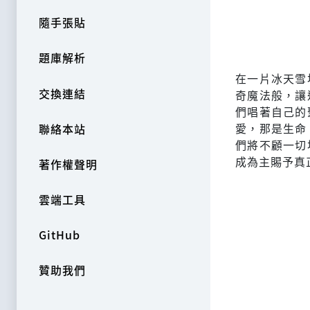
隨手張貼
題庫解析
在一片冰天雪
交換連結
奇魔法般，讓
們唱著自己的
愛，那是生命
聯絡本站
們將不顧一切
成為主賜予真
著作權聲明
雲端工具
GitHub
贊助我們