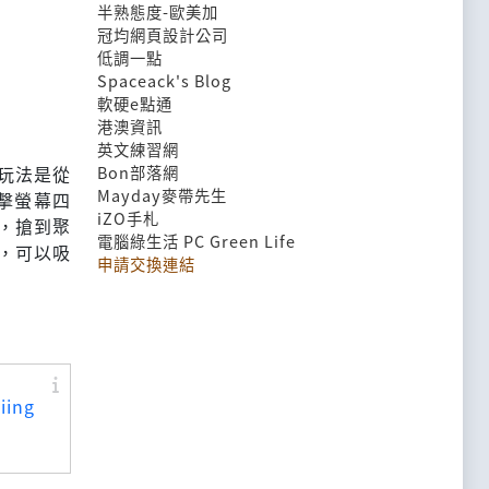
半熟態度-歐美加
冠均網頁設計公司
低調一點
Spaceack's Blog
軟硬e點通
港澳資訊
英文練習網
玩法是從
Bon部落網
Mayday麥帶先生
點擊螢幕四
iZO手札
，搶到聚
電腦綠生活 PC Green Life
，可以吸
申請交換連結
iing