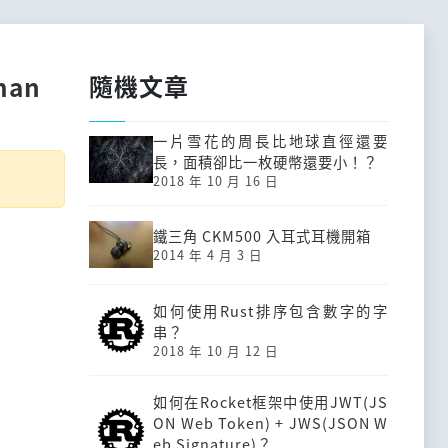
隨機文章
man
一片雪花的周長比地球直徑還要
長，面積卻比一枚硬幣還要小！？
2018 年 10 月 16 日
鐵三角 CKM500 入耳式耳機開箱
2014 年 4 月 3 日
如何使用Rust排序包含數字的字
串？
2018 年 10 月 12 日
如何在Rocket框架中使用JWT(JS
ON Web Token) + JWS(JSON W
eb Signature)？