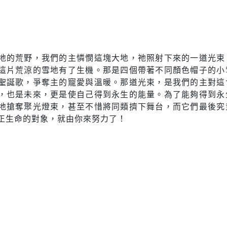
地的荒野，我們的主憐憫這塊大地，祂照射下來的一道光束
這片荒涼的雪地有了生機。那是四個帶著不同顏色帽子的小
聖誕歌，爭奪主的寵愛與溫暖。那道光束，是我們的主對這
，也是未來，更是使自己得到永生的能量。為了能夠得到永
地搶奪聚光燈束，甚至不惜將同類擠下舞台，而它們最後究
正生命的對象，就由你來努力了！