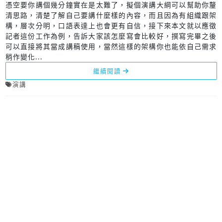
憑空要你講個幾分鐘實在是太難了，擬個演講大綱可以幫助你釐
清思路，清楚了解自己要講什麼樣的內容，而且因為有組織跟架
構，層次分明，口語表達上也會更有自信，接下來本文就以應徵
記者這份工作為例，告訴大家該怎麼寫會比較好，撰寫完畢之後
可以直接將其當成講稿使用，當然這樣的架構你也能依自己需求
稍作變化...
繼續閱讀
演講