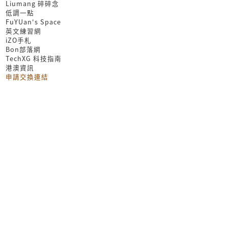
Liumang 碎碎念
低調一點
FuYUan's Space
英文練習網
iZO手札
Bon部落網
TechXG 科技指南
港澳資訊
申請交換連結