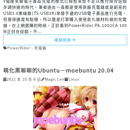
V電壓來替電子產品充電的模式已經愈來愈不足以應付現在這個
步調快速的時代。筆者過去一直都是使用原廠充電器或是創見的
USB3.0集線器(TS-USB3K)來替手邊的USB電子產品進行充電，
但覺得速度有點慢，所以還是打算購入使用氮化鎵材料做的充電
器。在上網選購的時候，正好看到PowerRider PA-1002CA 100
W正好在促銷，不...
繼續閱讀
PowerRider
、
充電器
萌化黑嘛嘛的Ubuntu－moebuntu 20.04
2021 年 10 月 8 日
Magic Len
Linux