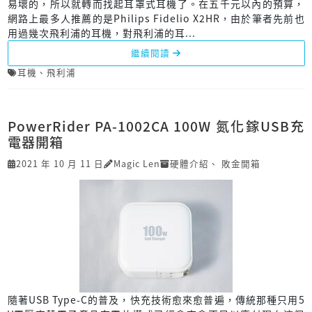
易壞的，所以就轉而找起耳罩式耳機了。在五千元以內的預算，
網路上最多人推薦的是Philips Fidelio X2HR，由於筆者先前也
用過幾次飛利浦的耳機，對飛利浦的耳...
繼續閱讀
耳機
、
飛利浦
PowerRider PA-1002CA 100W 氮化鎵USB充
電器開箱
2021 年 10 月 11 日
Magic Len
硬體介紹
、
敗金開箱
隨著USB Type-C的普及，快充技術愈來愈普遍，傳統那種只用5