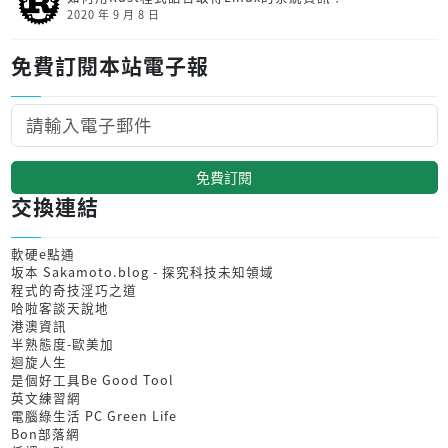
2020 年 9 月 8 日
免費訂閱本站電子報
免費訂閱
交換連結
軟硬e點通
坂本 Sakamoto.blog - 探究科技未知領域
程式的奇技淫巧之道
哈啦客談天說地
港澳資訊
半熟態度-歐美加
迴旋人生
是個好工具Be Good Tool
英文練習網
電腦綠生活 PC Green Life
Bon部落網