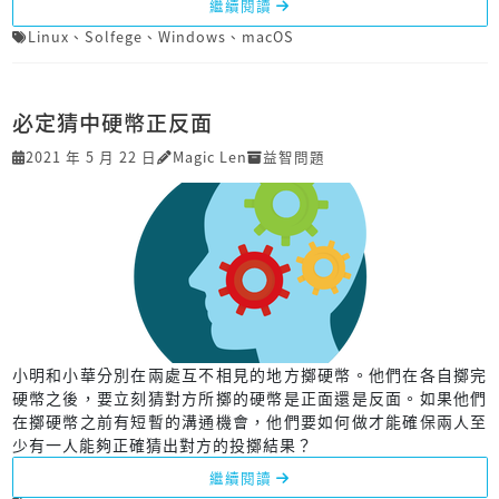
繼續閱讀
Linux
、
Solfege
、
Windows
、
macOS
必定猜中硬幣正反面
2021 年 5 月 22 日
Magic Len
益智問題
小明和小華分別在兩處互不相見的地方擲硬幣。他們在各自擲完
硬幣之後，要立刻猜對方所擲的硬幣是正面還是反面。如果他們
在擲硬幣之前有短暫的溝通機會，他們要如何做才能確保兩人至
少有一人能夠正確猜出對方的投擲結果？
繼續閱讀