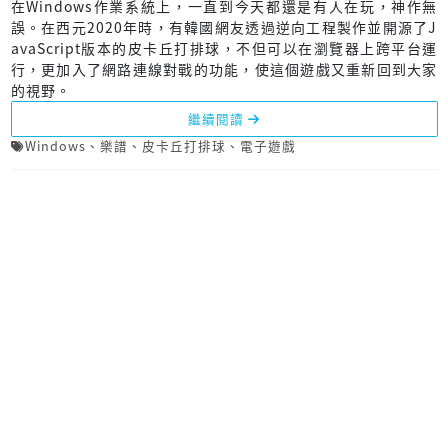
在Windows作業系統上，一直到今天都還是有人在玩，神作無
誤。在西元2020年時，有韓國網友透過逆向工程製作並開源了J
avaScript版本的皮卡丘打排球，不但可以在瀏覽器上跨平台運
行，更加入了網路連線對戰的功能，使這個遊戲又重新回到大家
的視野。
繼續閱讀
Windows
、
樂譜
、
皮卡丘打排球
、
電子遊戲