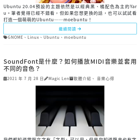
Ubuntu 20.04預設的主題依然是以經典黑、橘配色為主的Yar
u。筆者覺得已經不錯看，但如果您想更換的話，也可以試試看
打造一個萌萌的Ubuntu──moebuntu！
繼續閱讀
GNOME
、
Linux
、
Ubuntu
、
moebuntu
SoundFont是什麼？如何播放MIDI音樂並套用
不同的音色？
2021 年 7 月 28 日
Magic Len
軟體介紹
、
音樂心得
我們都知道電腦文字有「字型」可以用，但是您知道聲音也有字