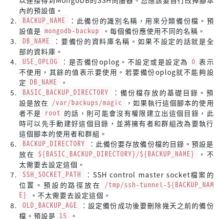
CLIENT_SERVICE_PORT=
${CLIENT_SERVICE_PORT:-"27017"}
內的預設值。
BACKUP_NAME
：此備份的識別名稱，用來分類備份檔。預
SERVER_SERVICE_IP=
${SERVER_SERVICE_IP:-"127.0.0.1"}
設值是
mongodb-backup
。每個備份應使用不同的名稱。
SERVER_SERVICE_PORT=
${SERVER_SERVICE_PORT:-"27017"}
DB_NAME
：要備份的資料庫名稱。如果不設定的話就是全
部的資料庫。
if
 ss -tan | 
tr
 -s 
' '
 | 
cut
 -d 
" "
 -f 4 | grep -m1 
"
${C
USE_OPLOG
：是否備份oplog。不設定或是設定為
0
表示
echo
"
${CLIENT_SERVICE_IP}
:
${CLIENT_SERVICE_PORT}
 is
不使用，其餘的值表示要使用。若要備份oplog就不能夠設
exit
 2
定
DB_NAME
。
fi
BASIC_BACKUP_DIRECTORY
：備份檔存放的基礎目錄。預
設是放在
/var/backups/magic
，如果執行這個腳本的使用
(
rm
 -f 
"
${SSH_SOCKET_PATH}
"
 && ssh -fNM -S 
"
${SSH_SOCKET
者不是
root
的話，則可能會沒有權限建立出這個目錄，此
時可以先手動建好這個目錄，並將擁有者和群組改為要執行
if
 [ ! -d 
"
${BACKUP_DIRECTORY}
"
 ]; 
then
這個腳本的使用者和群組。
if
 [ -e 
"
${BACKUP_DIRECTORY}
"
 ]; 
then
BACKUP_DIRECTORY
：此備份要存放備份檔的目錄。預設是
echo
"
${BACKUP_DIRECTORY}
 exists and it is not a
放在
${BASIC_BACKUP_DIRECTORY}/${BACKUP_NAME}
。不
exit
 4
太需要去設定這個。
fi
SSH_SOCKET_PATH
：SSH control master socket檔案的
位置。預設的路徑放在
/tmp/ssh-tunnel-${BACKUP_NAM
mkdir
 -p 
"
${BACKUP_DIRECTORY}
"
 || 
exit
 5
E}
。不太需要去設定這個。
OLD_BACKUP_AGE
：設定備份成功後要刪除幾天之前的備份
echo
"The directory, 
${BACKUP_DIRECTORY}
 has been cr
檔。預設是
15
。