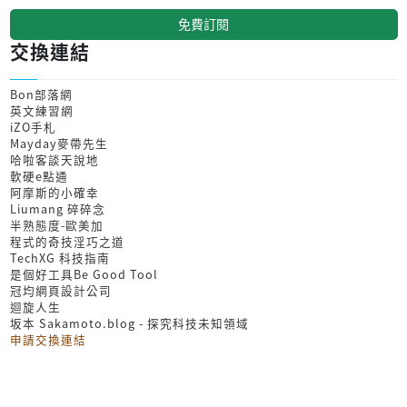
免費訂閱
交換連結
Bon部落網
英文練習網
iZO手札
Mayday麥帶先生
哈啦客談天說地
軟硬e點通
阿摩斯的小確幸
Liumang 碎碎念
半熟態度-歐美加
程式的奇技淫巧之道
TechXG 科技指南
是個好工具Be Good Tool
冠均網頁設計公司
迴旋人生
坂本 Sakamoto.blog - 探究科技未知領域
申請交換連結