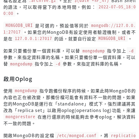
檔名設定為
.archive.gz
。至於
$(date +%F_%T)
Bash Shell
的語法，可以取得當下的本地時間，例如：
2022-07-05_18:0
0:00
。
MONGODB_URI
是可選的，預設值等同於
mongodb://127.0.0.
1:27017
。如果您的MongoDB有設定使用者驗證機制，或者不
是在
127.0.0.1:27017
的話，就要自行設定
MONGODB_URI
。
如果只要備份單一個資料庫，可以替
mongodump
指令加上
-d
參數，來指定資料庫的名稱。如果只要備份單一個資料庫，可以
替
mongodump
指令加上
-d
參數，來指定資料庫的名稱。
啟用Oplog
使用
mongodump
指令跑備份程序的時候，如果此時MongoDB的
內容也正在被改變，那備份檔可能會有資料不一致的問題。如果
您的MongoDB是運行在「standalone」模式下，強烈建議將其
改為「replica set」以啟用oplog(operations log)功能，來讓
mongorestore
在進行還原的時候能夠去參考oplog，解決資料
不一致的問題。
開啟MongoDB的設定檔
/etc/mongod.conf
，將
replicatio