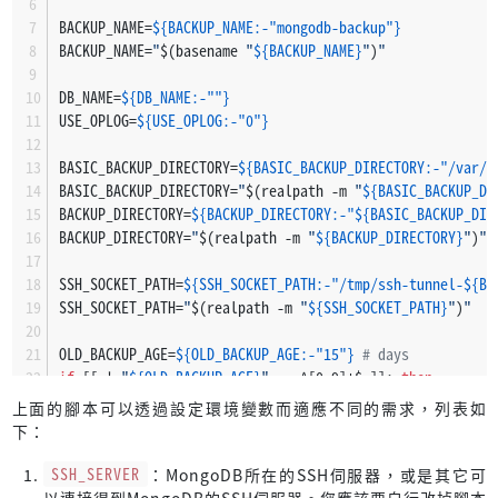
BACKUP_NAME=
${BACKUP_NAME:-"mongodb-backup"}
BACKUP_NAME=
"
$(basename 
"
${BACKUP_NAME}
"
)
"
DB_NAME=
${DB_NAME:-""}
USE_OPLOG=
${USE_OPLOG:-"0"}
BASIC_BACKUP_DIRECTORY=
${BASIC_BACKUP_DIRECTORY:-"/var/b
BASIC_BACKUP_DIRECTORY=
"
$(realpath -m 
"
${BASIC_BACKUP_DI
BACKUP_DIRECTORY=
${BACKUP_DIRECTORY:-"
${BASIC_BACKUP_DIR
BACKUP_DIRECTORY=
"
$(realpath -m 
"
${BACKUP_DIRECTORY}
"
)
"
SSH_SOCKET_PATH=
${SSH_SOCKET_PATH:-"/tmp/ssh-tunnel-
${BA
SSH_SOCKET_PATH=
"
$(realpath -m 
"
${SSH_SOCKET_PATH}
"
)
"
OLD_BACKUP_AGE=
${OLD_BACKUP_AGE:-"15"}
# days
if
 [[ ! 
"
${OLD_BACKUP_AGE}
"
 =~ ^[0-9]+$ ]]; 
then
echo
"OLD_BACKUP_AGE should be a positive integer."
 
上面的腳本可以透過設定環境變數而適應不同的需求，列表如
exit
 1
下：
fi
SSH_SERVER
：MongoDB所在的SSH伺服器，或是其它可
CLIENT_SERVICE_IP=
${CLIENT_SERVICE_IP:-"127.0.0.1"}
以連接得到MongoDB的SSH伺服器。您應該要自行改掉腳本