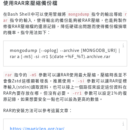
使用RAR來壓縮備份檔
在Bash Shell中可以使用管線將
mongodump
指令的輸出導給
r
ar
指令的輸入，使得輸出的備份能夠被RAR壓縮，也能夠製作
修復RAR壓縮檔的還原記錄，降低硬碟出問題而使得備份檔損壞
的機率。指令用法如下：
mongodump [--oplog] --archive [MONGODB_URI] |
rar a [-m5] -si -rr1 $(date +%F_%T).archive.rar
rar
指令的
-m5
參數可以讓RAR使用最大壓縮，壓縮時長並不
會像Zstd這樣顯著增長，推薦使用。
-si
參數可以讓RAR從標
準輸入(stdin)讀取資料，也可以接上一個路徑來設定這份資料在
RAR內要存放在哪，但沒有必要。
-rr1
參數可以設定1%的復
原記錄，如果想要安全一點也可以設為更高的數值。
RAR的安裝方法可以參考這篇文章：
https://magiclen.org/rar/