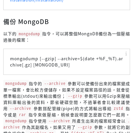
備份 MongoDB
以下的
mongodump
指令，可以將整個MongoDB備份為一個壓縮
過後的檔案：
mongodump [--gzip] --archive=$(date +%F_%T).ar
chive[.gz] [MONGODB_URI]
mongodump
指令的
--archive
參數可以使備份出來的檔案變成
單一檔案，會比較方便儲存，如果不設定檔案路徑的話，就會從
標準輸出(stdout)來輸出備份；
--gzip
參數可以用Gzip來壓縮
資料庫輸出後的資料，節省硬碟空間，不過筆者會比較建議使
用
--archive
參數搭配管線(pipe)的方式將輸出導給
zstd
指
令或是
rar
指令來做壓縮，稍候會說明要怎麼跟它們一起用。
mongodump
指令使用
--archive
所產生出來的檔案經常會以
.
archive
作為其副檔名，如果又用了
--gzip
參數，就將它的副