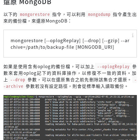
還原 MongoDB
以下的
mongorestore
指令，可以利用
mongodump
指令產生出
來的備份檔，來還原MongoDB：
mongorestore [--oplogReplay] [--drop] [--gzip] --ar
chive=/path/to/backup-file [MONGODB_URI]
如果是使用含有oplog的備份檔，可以加上
--oplogReplay
參
數來套用oplog記下的資料庫操作，以修復不一致的資料。加
上
--drop
參數，可以在還原集合之前先刪除該集合才還原。
-
-archive
參數若沒有設定路徑，則會從標準輸入讀取備份。