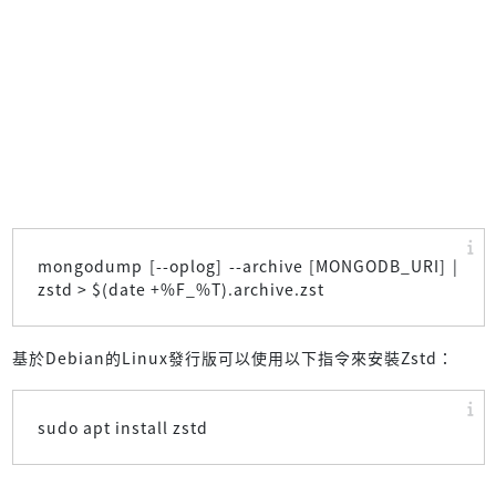
mongodump [--oplog] --archive [MONGODB_URI] |
zstd > $(date +%F_%T).archive.zst
基於Debian的Linux發行版可以使用以下指令來安裝Zstd：
sudo apt install zstd