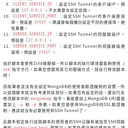
fi
CLIENT_SERVICE_IP
：設定SSH Tunnel的客戶端IP。預
設是
127.0.0.1
。不太需要去設定這個。
DB_PARAM=
CLIENT_SERVICE_PORT
：設定SSH Tunnel的客戶端連接
埠。預設是
27017
。建議替每個備份設定不同的連接埠，避
if
 [ -n 
"
${DB_NAME}
"
 ]; 
then
免重疊。
if
 [[ 
"
${USE_OPLOG}
"
 != 
"0"
 ]]; 
then
SERVER_SERVICE_IP
：設定SSH Tunnel的伺服器端IP。
echo
"Oplog can not be used with a specific data
預設是
127.0.0.1
。
exit
 6
SERVER_SERVICE_PORT
：設定SSH Tunnel的伺服器端連
fi
接埠。預設是
27017
。
    DB_PARAM=
"-d \"
${DB_NAME}
\""
由於腳本會使用Zstd做壓縮，所以腳本的執行環境要能夠使用
z
fi
std
指令才行。如果您想要用其它的壓縮方式，就自行修改腳本
吧！
OPLOG_PARAM=
因為筆者並沒有去設定MongoDB的使用者驗證機制的習慣，所
OPLOG_FILENAME=
以這個腳本就沒有考慮到這部份。如果您有設定的話，要自行去
修改腳本中的
mongodump
指令。看是要加上MongoDB URI還是
if
 [[ 
"
${USE_OPLOG}
"
 != 
"0"
 ]]; 
then
要加上
-u
和
-p
參數。如果您是使用MongoDB的SSL驗證機
    OPLOG_PARAM=
"--oplog"
制，應該就沒有必要使用到SSH Tunnel了。
    OPLOG_FILENAME=
"-oplog"
fi
此腳本假定執行這個腳本的使用者的SSH公鑰有被加至SSH伺服
器的
authorized_keys
檔案中。如果您還沒做這樣的設定，請