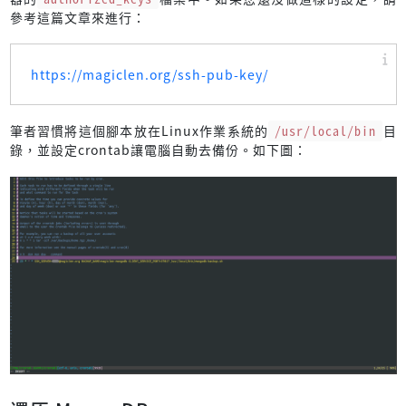
FILE_NAME=
"
$(date +%F_%T)
${OPLOG_FILENAME}
.archive.zst"
參考這篇文章來進行：
if
 mongodump 
${OPLOG_PARAM}
${DB_PARAM}
 --archive --host
echo
"Backup successfully!"
https://magiclen.org/ssh-pub-key/
echo
"-----Delete the following old backup files----
    find 
"
${BACKUP_DIRECTORY}
"
 -name 
"*.archive.*"
 -mtim
echo
"----------"
筆者習慣將這個腳本放在Linux作業系統的
/usr/local/bin
目
fi
錄，並設定crontab讓電腦自動去備份。如下圖：
ssh -S 
"
${SSH_SOCKET_PATH}
"
 -O 
exit
"
${SSH_SERVER}
"