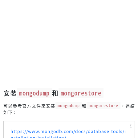
安裝
mongodump
和
mongorestore
可以參考官方文件來安裝
mongodump
和
mongorestore
，連結
如下：
https://www.mongodb.com/docs/database-tools/i
nstallation/installation/