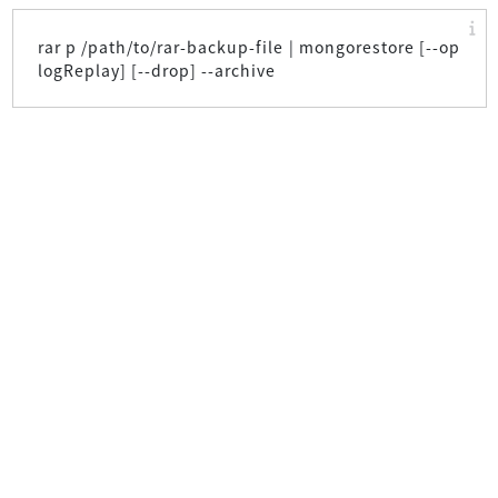
rar p /path/to/rar-backup-file | mongorestore [--op
logReplay] [--drop] --archive