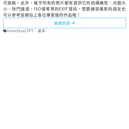
可挑剔。此外，幾乎所有的照片都有提供它的拍攝機型、光圈大
小、快門速度、ISO值等等的EXIF資訊，想要練習攝影的朋友也
可以參考這網站上各位專家級的作品哦！
繼續閱讀
InterfaceLIFT
、
桌布