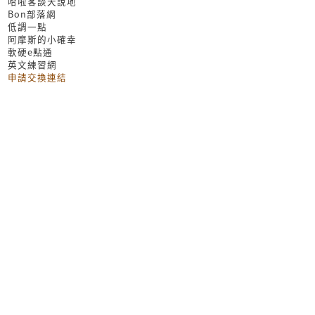
哈啦客談天說地
Bon部落網
低調一點
阿摩斯的小確幸
軟硬e點通
英文練習網
申請交換連結