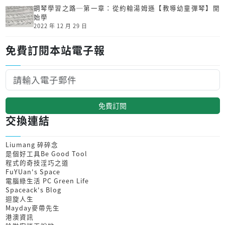
鋼琴學習之路─第一章：從約翰湯姆遜【教導幼童彈琴】開
始學
2022 年 12 月 29 日
免費訂閱本站電子報
免費訂閱
交換連結
Liumang 碎碎念
是個好工具Be Good Tool
程式的奇技淫巧之道
FuYUan's Space
電腦綠生活 PC Green Life
Spaceack's Blog
迴旋人生
Mayday麥帶先生
港澳資訊