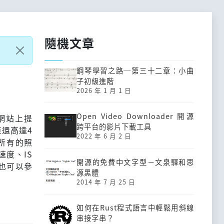
隨機文章
鋼琴學習之路─第三十二章：小曲
子初級進階
2026 年 1 月 1 日
Open Video Downloader 開源
T網站上提
跨平台的影片下載工具
還高達4
2022 年 6 月 2 日
所有的照
度、IS
開源的免費中文字型－文泉驛和思
友也可以參
源黑體
2014 年 7 月 25 日
如何在Rust程式語言中輕鬆用斜線
串接字串？