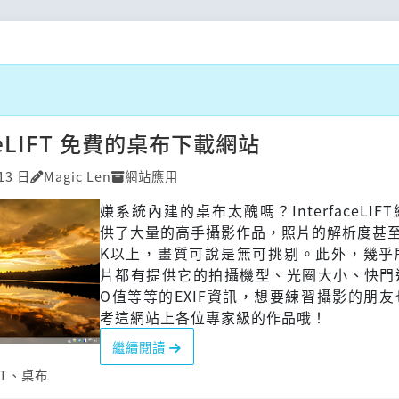
aceLIFT 免費的桌布下載網站
13 日
Magic Len
網站應用
嫌系統內建的桌布太醜嗎？InterfaceLIF
供了大量的高手攝影作品，照片的解析度甚至
K以上，畫質可說是無可挑剔。此外，幾乎
片都有提供它的拍攝機型、光圈大小、快門速
O值等等的EXIF資訊，想要練習攝影的朋
考這網站上各位專家級的作品哦！
繼續閱讀
FT
、
桌布