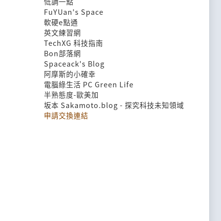
低調一點
FuYUan's Space
軟硬e點通
英文練習網
TechXG 科技指南
Bon部落網
Spaceack's Blog
阿摩斯的小確幸
電腦綠生活 PC Green Life
半熟態度-歐美加
坂本 Sakamoto.blog - 探究科技未知領域
申請交換連結