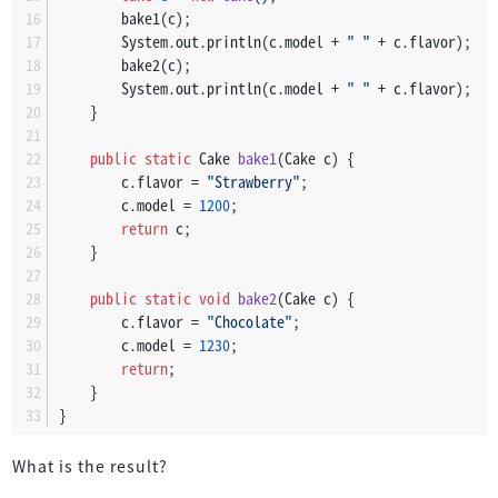
        bake1(c);
        System.out.println(c.model + 
" "
 + c.flavor);
        bake2(c);
        System.out.println(c.model + 
" "
 + c.flavor);
    }
public
static
 Cake 
bake1
(Cake c)
 {
        c.flavor = 
"Strawberry"
;
        c.model = 
1200
;
return
 c;
    }
public
static
void
bake2
(Cake c)
 {
        c.flavor = 
"Chocolate"
;
        c.model = 
1230
;
return
;
    }
}
What is the result?