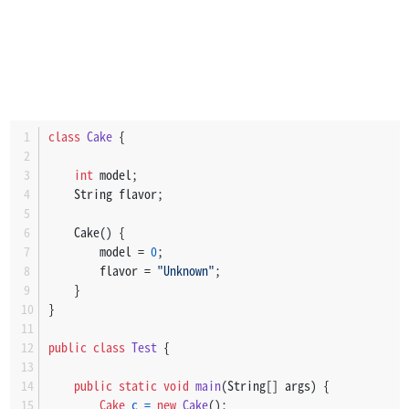
class
Cake
 {
int
 model;
    String flavor;
    Cake() {
        model = 
0
;
        flavor = 
"Unknown"
;
    }
}
public
class
Test
 {
public
static
void
main
(String[] args)
 {
Cake
c
=
new
Cake
();