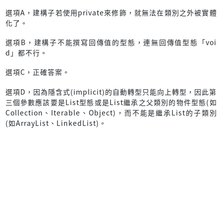
選項A，建構子若使用private來修飾，就無法在類別之外被實體
化了。
選項B，建構子不能撰寫回傳值的型態，連無回傳值型態「voi
d」都不行。
選項C，正確答案。
選項D，因為隱含式(implicit)的自動轉型只能向上轉型，因此第
三個參數應該要是List型態或是List繼承之父類別的物件型態(如
Collection、Iterable、Object)，而不能是繼承List的子類別
(如ArrayList、LinkedList)。