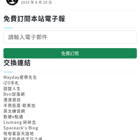
2019 年 8 月 10 日
免費訂閱本站電子報
免費訂閱
交換連結
Mayday麥帶先生
iZO手札
迴旋人生
Bon部落網
港澳資訊
半熟態度-歐美加
英文練習網
軟硬e點通
Liumang 碎碎念
Spaceack's Blog
哈啦客談天說地
程式的奇技淫巧之道