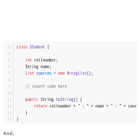
class
Student
 {
int
 rollnumber;
    String name;
List
cources
=
new
ArrayList
();
// insert code here
public
 String 
toString
()
 {
return
 rollnumber + 
" : "
 + name + 
" : "
 + courc
    }
}
And,