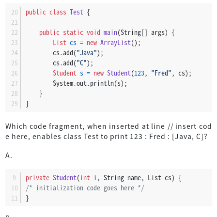
public
class
Test
 {
public
static
void
main
(String[] args)
 {
List
cs
=
new
ArrayList
();
        cs.add(
"Java"
);
        cs.add(
"C"
);
Student
s
=
new
Student
(
123
, 
"Fred"
, cs);
        System.out.println(s);
    }
}
Which code fragment, when inserted at line // insert cod
e here, enables class Test to print 123 : Fred : [Java, C]?
A.
private
Student
(
int
 i, String name, List cs)
 {
/* initialization code goes here */
}