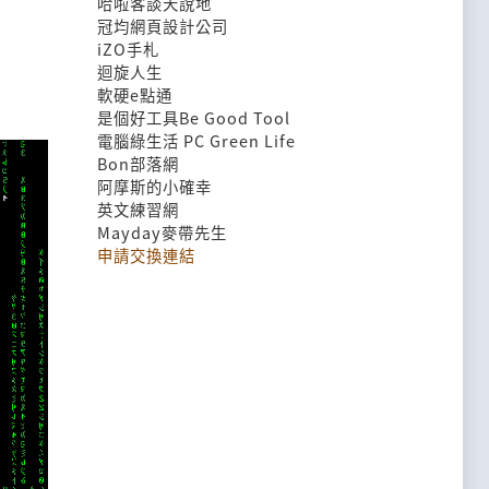
哈啦客談天說地
冠均網頁設計公司
iZO手札
迴旋人生
軟硬e點通
是個好工具Be Good Tool
電腦綠生活 PC Green Life
Bon部落網
阿摩斯的小確幸
英文練習網
Mayday麥帶先生
申請交換連結