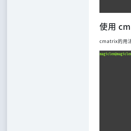
使用 cma
cmatrix