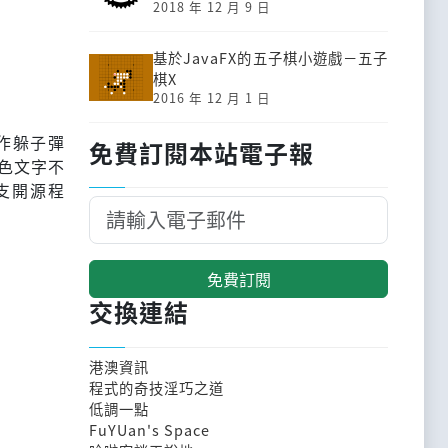
2018 年 12 月 9 日
基於JavaFX的五子棋小遊戲－五子
棋X
2016 年 12 月 1 日
動作躲子彈
免費訂閱本站電子報
色文字不
支開源程
免費訂閱
交換連結
港澳資訊
程式的奇技淫巧之道
低調一點
FuYUan's Space