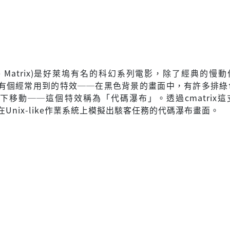
e Matrix)是好萊塢有名的科幻系列電影，除了經典的慢
有個經常用到的特效──在黑色背景的畫面中，有許多排綠
下移動──這個特效稱為「代碼瀑布」。透過cmatrix這
Unix-like作業系統上模擬出駭客任務的代碼瀑布畫面。