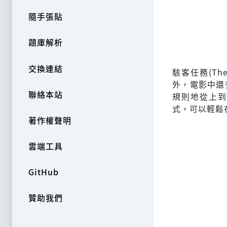
隨手張貼
題庫解析
交換連結
駭客任務(Th
外，電影中還
聯絡本站
規則地從上到
式，可以輕鬆在
著作權聲明
雲端工具
GitHub
贊助我們