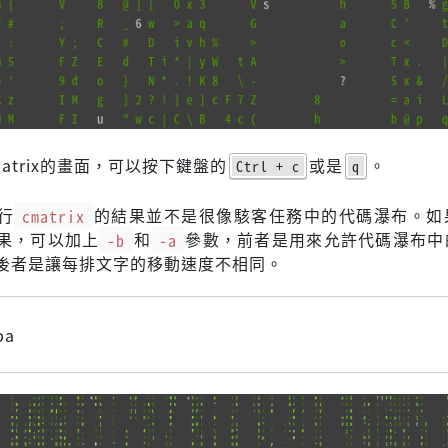
atrix的畫面，可以按下鍵盤的
或是
。
Ctrl + c
q
行
cmatrix
的結果並不是很像駭客任務中的代碼瀑布。如
果，可以加上
-b
和
-a
參數，前者是用來允許代碼瀑布中
後者是讓每排文字的移動速度不相同。
ba