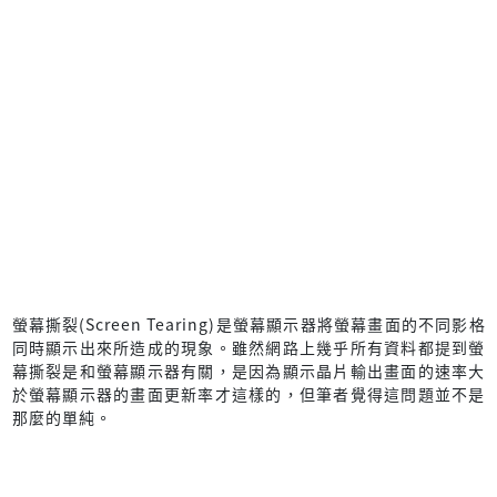
螢幕撕裂(Screen Tearing)是螢幕顯示器將螢幕畫面的不同影格
同時顯示出來所造成的現象。雖然網路上幾乎所有資料都提到螢
幕撕裂是和螢幕顯示器有關，是因為顯示晶片輸出畫面的速率大
於螢幕顯示器的畫面更新率才這樣的，但筆者覺得這問題並不是
那麼的單純。