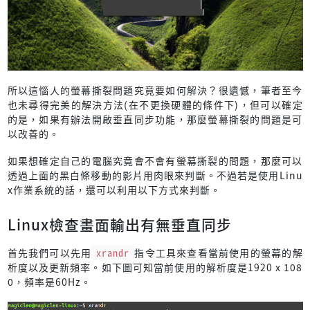
所以這惱人的螢幕撕裂問題究竟要如何解決？很遺憾，筆者至今
也未尋得完美的解決方法(在不更換硬體的條件下)，但可以確定
的是，如果有辦法開啟垂直同步功能，那麼螢幕撕裂的問題是可
以改善的。
如果想確定自己的電腦究竟會不會有螢幕撕裂的問題，那麼可以
透過上面的黑白條移動的影片用肉眼來判斷。不過若是使用Linu
x作業系統的話，還可以利用以下方式來判斷。
Linux檢查畫面輸出有無垂直同步
首先我們可以先用
xrandr
指令工具來查看當前使用的螢幕的解
析度以及更新頻率。如下圖可知當前使用的解析度是1920 x 108
0，頻率是60Hz。