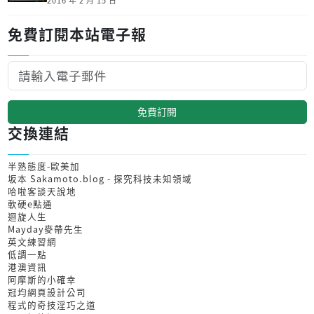
2016 年 2 月 15 日
免費訂閱本站電子報
免費訂閱
交換連結
半熟態度-歐美加
坂本 Sakamoto.blog - 探究科技未知領域
哈啦客談天說地
軟硬e點通
迴旋人生
Mayday麥帶先生
英文練習網
低調一點
港澳資訊
阿摩斯的小確幸
冠均網頁設計公司
程式的奇技淫巧之道