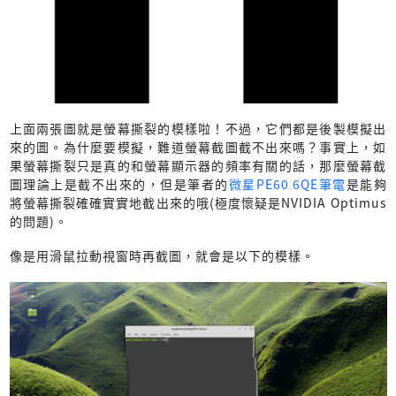
上面兩張圖就是螢幕撕裂的模樣啦！不過，它們都是後製模擬出
來的圖。為什麼要模擬，難道螢幕截圖截不出來嗎？事實上，如
果螢幕撕裂只是真的和螢幕顯示器的頻率有關的話，那麼螢幕截
圖理論上是截不出來的，但是筆者的
微星PE60 6QE筆電
是能夠
將螢幕撕裂確確實實地截出來的哦(極度懷疑是NVIDIA Optimus
的問題)。
像是用滑鼠拉動視窗時再截圖，就會是以下的模樣。