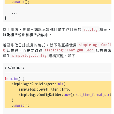
    .
unwrap
();
    ...
}
以上用法，會將日誌訊息寫進目前工作目錄的
app.log
檔案，
以及標準輸出和標準錯誤中。
若要修改日誌訊息的格式，就不能直接使用
simplelog::Confi
g
結構體，而是要透過
simplelog::ConfigBuilder
結構體來
產生
simplelog::Config
結構實體。如下：
src/main.rs
fn
main
() {
    simplelog::SimpleLogger::
init
(
        simplelog::LevelFilter::Info,
        simplelog::ConfigBuilder::
new
().
set_time_format_str
(
"
    )
    .
unwrap
();