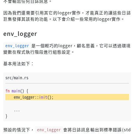
不會輸出任何日誌訊息。
因為我們還需要引用其它的logger實作，才能真正的讓這些日誌
巨集發揮其該有的功能。以下會介紹一些常用的logger實作。
env_logger
env_logger
是一個輕巧的logger，顧名思義，它可以透過環境
變數在程式執行階段進行組態設定。
基本用法如下：
src/main.rs
fn
main
() {
    env_logger::
init
();
    ...
}
預設的情況下，
env_logger
會將日誌訊息輸出到標準錯誤(std