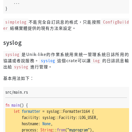
    ...
}
simplelog
不能完全自訂訊息的格式，只能按照
ConfigBuild
er
結構實體提供的現有方法來設定。
syslog
syslog
是Unik-like的作業系統用來統一管理系統日誌所用的
協議或者說服務。
syslog
這個crate可以讓
log
的日誌訊息輸
出給
syslog
進行管理。
基本用法如下：
src/main.rs
fn
main
() {
let
formatter
 = syslog::Formatter3164 {
        facility: syslog::Facility::LOG_USER,
        hostname: 
None
,
        process: 
String
::
from
(
"myprogram"
),