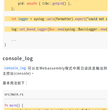
        pid: 
unsafe
 { libc::
getpid
() },
    };
let
logger
 = syslog::
unix
(formatter).
expect
(
"could not co
    log::
set_boxed_logger
(
Box
::
new
(syslog::BasicLogger::
new
(l
    ...
}
console_log
console_log
可以在Webassembly程式中將日誌訊息輸出到
主控台(console)。
基本用法如下：
src/main.rs
fn
main
() {