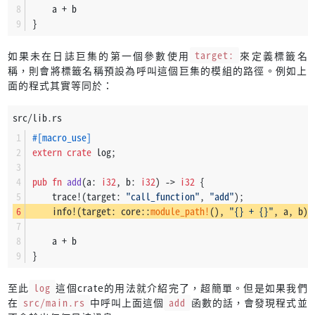
    a + b
}
如果未在日誌巨集的第一個參數使用
target:
來定義標籤名
稱，則會將標籤名稱預設為呼叫這個巨集的模組的路徑。例如上
面的程式其實等同於：
src/lib.rs
#[macro_use]
extern
crate
 log;
pub
fn
add
(a: 
i32
, b: 
i32
) 
->
i32
 {
    trace!(target: 
"call_function"
, 
"add"
);
    info!(target: core::
module_path!
(), 
"{} + {}"
, a, b);
    a + b
}
至此
log
這個crate的用法就介紹完了，超簡單。但是如果我們
在
src/main.rs
中呼叫上面這個
add
函數的話，會發現程式並