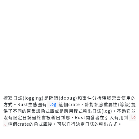
撰寫日誌(logging)是除錯(debug)和事件分析時經常會使用的
方式。Rust生態圈有
log
這個crate，針對訊息重要性(等級)提
供了不同的巨集讓函式庫或是應用程式輸出日誌(log)，不過它並
沒有限定日誌最終會被輸出到哪，Rust開發者在引入有用到
lo
g
這個crate的函式庫後，可以自行決定日誌的輸出方式。