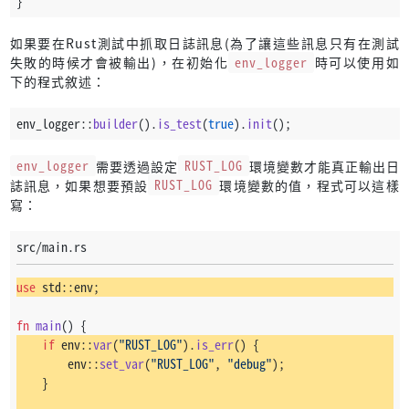
}
如果要在Rust測試中抓取日誌訊息(為了讓這些訊息只有在測試
失敗的時候才會被輸出)，在初始化
env_logger
時可以使用如
下的程式敘述：
env_logger::
builder
().
is_test
(
true
).
init
();
env_logger
需要透過設定
RUST_LOG
環境變數才能真正輸出日
誌訊息，如果想要預設
RUST_LOG
環境變數的值，程式可以這樣
寫：
src/main.rs
use
 std::env;
fn
main
() {
if
 env::
var
(
"RUST_LOG"
).
is_err
() {
        env::
set_var
(
"RUST_LOG"
, 
"debug"
);
    }