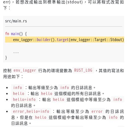
err)，若想改成輸出到標準輸出(stdout)，可以將程式改寫如
下：
src/main.rs
fn
main
() {
    env_logger::
builder
().
target
(env_logger::Target::Stdout).
    ...
}
控制
env_logger
行為的環境變數為
RUST_LOG
，其值的寫法和
用途如下：
info
：輸出等級至少為
info
的日誌訊息。
hello
：輸出
hello
這個模組的所有日誌訊息。
hello=info
：輸出
hello
這個模組中等級至少為
info
的日誌訊息。
error,hello=info
：輸出等級至少為
error
的日誌訊
息，但是在
hello
這個模組中會輸出等級至少為
info
的
日誌訊息。