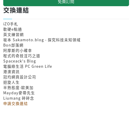
免費訂閱
交換連結
iZO手札
軟硬e點通
英文練習網
坂本 Sakamoto.blog - 探究科技未知領域
Bon部落網
阿摩斯的小確幸
程式的奇技淫巧之道
Spaceack's Blog
電腦綠生活 PC Green Life
港澳資訊
冠均網頁設計公司
迴旋人生
半熟態度-歐美加
Mayday麥帶先生
Liumang 碎碎念
申請交換連結