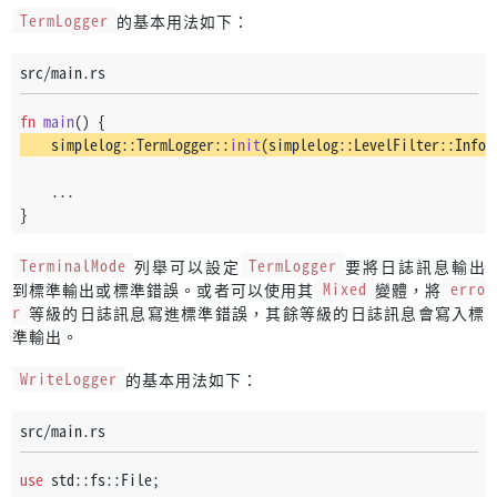
TermLogger
的基本用法如下：
src/main.rs
fn
main
() {
    simplelog::TermLogger::
init
(simplelog::LevelFilter::Info,
    ...
}
TerminalMode
列舉可以設定
TermLogger
要將日誌訊息輸出
到標準輸出或標準錯誤。或者可以使用其
Mixed
變體，將
erro
r
等級的日誌訊息寫進標準錯誤，其餘等級的日誌訊息會寫入標
準輸出。
WriteLogger
的基本用法如下：
src/main.rs
use
 std::fs::File;