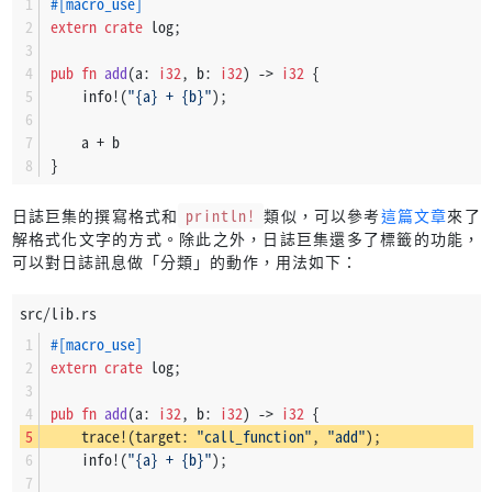
#[macro_use]
extern
crate
 log;
pub
fn
add
(a: 
i32
, b: 
i32
) 
->
i32
 {
    info!(
"{a} + {b}"
);
    a + b
}
日誌巨集的撰寫格式和
println!
類似，可以參考
這篇文章
來了
解格式化文字的方式。除此之外，日誌巨集還多了標籤的功能，
可以對日誌訊息做「分類」的動作，用法如下：
src/lib.rs
#[macro_use]
extern
crate
 log;
pub
fn
add
(a: 
i32
, b: 
i32
) 
->
i32
 {
    trace!(target: 
"call_function"
, 
"add"
);
    info!(
"{a} + {b}"
);