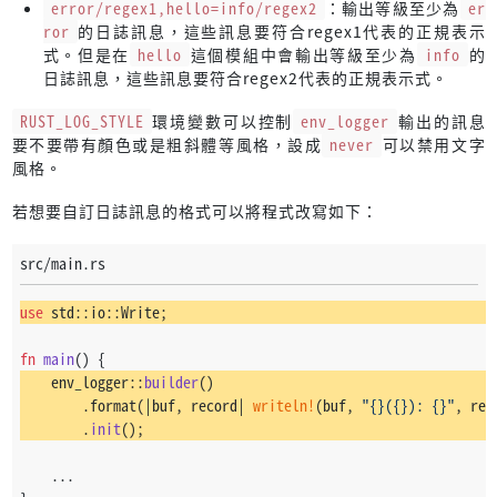
error/regex1,hello=info/regex2
：輸出等級至少為
er
ror
的日誌訊息，這些訊息要符合regex1代表的正規表示
式。但是在
hello
這個模組中會輸出等級至少為
info
的
日誌訊息，這些訊息要符合regex2代表的正規表示式。
RUST_LOG_STYLE
環境變數可以控制
env_logger
輸出的訊息
要不要帶有顏色或是粗斜體等風格，設成
never
可以禁用文字
風格。
若想要自訂日誌訊息的格式可以將程式改寫如下：
src/main.rs
use
 std::io::Write;
fn
main
() {
    env_logger::
builder
()
        .format(|buf, record| 
writeln!
(buf, 
"{}({}): {}"
, rec
        .
init
();
    ...