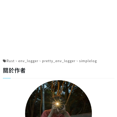
Rust
、
env_logger
、
pretty_env_logger
、
simplelog
關於作者