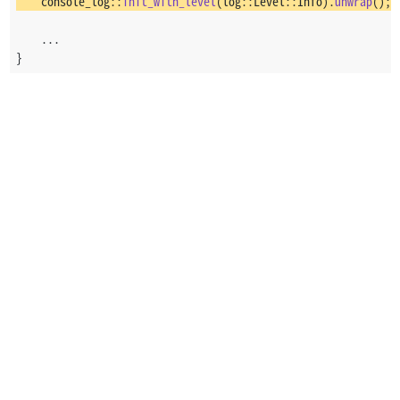
    console_log::
init_with_level
(log::Level::Info).
unwrap
();
    ...
}