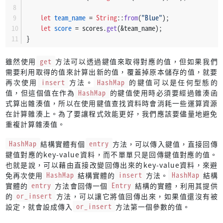
let
team_name
 = 
String
::
from
(
"Blue"
);
let
score
 = scores.
get
(&team_name);
}
雖然使用
get
方法可以透過鍵值來取得對應的值，但如果我們
需要利用取得的值來計算出新的值，覆蓋掉原本儲存的值，就要
再次使用
insert
方法。
HashMap
的鍵值可以是任何型態的
值，但這個值在作為
HashMap
的鍵值使用時必須要經過雜湊函
式算出雜湊值，所以在使用鍵值查找資料時會消耗一些運算資源
在計算雜湊上。為了要讓程式效能更好，我們應該要儘量地避免
重複計算雜湊值。
HashMap
結構實體有個
entry
方法，可以傳入鍵值，直接回傳
鍵值對應的key-value資料，而不單單只是回傳鍵值對應的值。
也就是說，可以藉由直接改變回傳出來的key-value資料，來避
免再次使用
HashMap
結構實體的
insert
方法。
HashMap
結構
實體的
entry
方法會回傳一個
Entry
結構的實體，利用其提供
的
or_insert
方法，可以讓它將值回傳出來，如果值還沒有被
設定，就會設成傳入
or_insert
方法第一個參數的值。