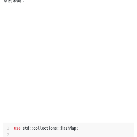
use
 std::collections::HashMap;