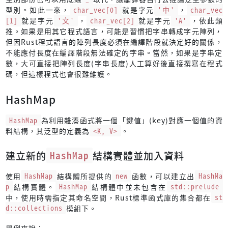
型別。如此一來，
char_vec[0]
就是字元
'中'
，
char_vec
[1]
就是字元
'文'
，
char_vec[2]
就是字元
'A'
，依此類
推。如果是用其它程式語言，可能是習慣把字串轉成字元陣列，
但因Rust程式語言的陣列長度必須在編譯階段就決定好的關係，
不能應付長度在編譯階段無法確定的字串。當然，如果是字串定
數，大可直接把陣列長度(字串長度)人工算好後直接撰寫在程式
碼，但這樣程式也會很難維護。
HashMap
HashMap
為利用雜湊函式將一個「鍵值」(key)對應一個值的資
料結構，其泛型的定義為
<K, V>
。
建立新的
HashMap
結構實體並加入資料
使用
HashMap
結構體所提供的
new
函數，可以建立出
HashMa
p
結構實體。
HashMap
結構體中並未包含在
std::prelude
中，使用時需指定其命名空間，Rust標準函式庫的集合都在
st
d::collections
模組下。
舉例來說：