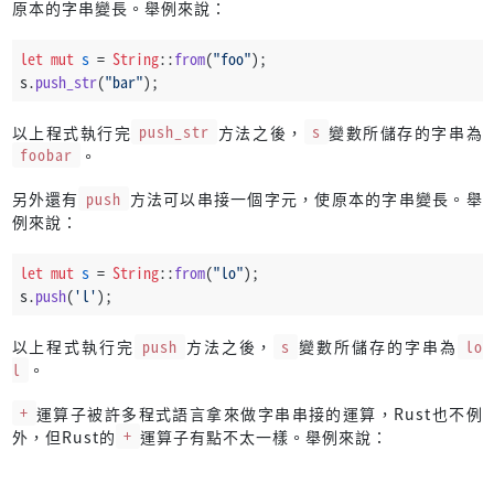
原本的字串變長。舉例來說：
let
mut 
s
 = 
String
::
from
(
"foo"
);
s.
push_str
(
"bar"
);
以上程式執行完
push_str
方法之後，
s
變數所儲存的字串為
foobar
。
另外還有
push
方法可以串接一個字元，使原本的字串變長。舉
例來說：
let
mut 
s
 = 
String
::
from
(
"lo"
);
s.
push
(
'l'
);
以上程式執行完
push
方法之後，
s
變數所儲存的字串為
lo
l
。
+
運算子被許多程式語言拿來做字串串接的運算，Rust也不例
外，但Rust的
+
運算子有點不太一樣。舉例來說：