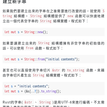
建立新字串
如果我們要建立出來的字串在之後需要進行改變的話，就使用
S
tring
結構體。
String
結構體提供了
new
函數可以快速地建
立出一個代表空字串的
String
結構實體。程式如下：
let
mut 
s
 = 
String
::
new
();
如果要讓建立出來的
String
結構體擁有非空字串的初始值的
話，可以使用
from
函數。程式如下：
let
mut 
s
 = 
String
::
from
(
"initial contents"
);
甚至也可以直接使用字串切片
&str
的
to_string
函數，來藉
由字串切片產生出
String
結構實體。程式如下：
let
s
 = 
"initial contents"
;
let
mut 
s
 = (&s[..
7
]).
to_string
();
Rust的字串(
&str
、
String
)是用UTF-8來進行編碼，不太需