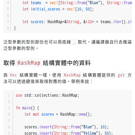
let
teams
  = 
vec!
[
String
::
from
(
"Blue"
), 
String
::
from
(
let
initial_scores
 = 
vec!
[
10
, 
50
];
let
scores
: HashMap<&
String
, &
i32
> = teams.
iter
().
zip
}
泛型參數的型別部份也可以用底線
_
取代，讓編譯器自行去推論
泛型參數的型別。
取得
HashMap
結構實體中的資料
與
Vec
結構實體一樣，使用
HashMap
結構實體提供的
get
方
法可以透過鍵值來取得對應的值。舉例來說：
use
 std::collections::HashMap;
fn
main
() {
let
mut 
scores
 = HashMap::
new
();
    scores.
insert
(
String
::
from
(
"Blue"
), 
10
);
    scores.
insert
(
String
::
from
(
"Yellow"
), 
50
);