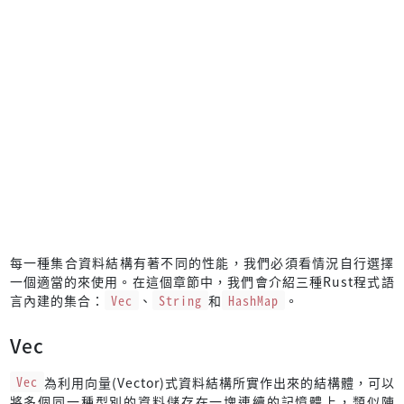
每一種集合資料結構有著不同的性能，我們必須看情況自行選擇
一個適當的來使用。在這個章節中，我們會介紹三種Rust程式語
言內建的集合：
Vec
、
String
和
HashMap
。
Vec
Vec
為利用向量(Vector)式資料結構所實作出來的結構體，可以
將多個同一種型別的資料儲存在一塊連續的記憶體上，類似陣