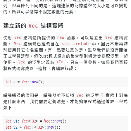
列。但與陣列不同的是，這塊連續的記憶體空間大小是可以變動
的，所以可以儲存不固定數量的元素。
建立新的
Vec
結構實體
使用
Vec
結構體所提供的
new
函數，可以建立出
Vec
結構實
體。
Vec
結構體已經包含在
std::prelude
中，因此不用再特
別使用其它命名空間。有一點要注意的是，雖然我們還沒有開始
正式學習泛型，但Rust程式語言的集合型別通常會搭配泛型一起
使用。
Vec
的泛型定義為
<T>
，只有一個參數。如果我們直接
將程式碼寫成以下這樣，會編譯錯誤：
let
v
 = 
Vec
::
new
();
編譯錯誤的原因是，編譯器並不知道
Vec
的泛型
T
實際上到底
是什麼東西。我們需要定義清楚，才能夠讓程式通過編譯。程式
如下：
let
v1
: 
Vec
<
i32
> = 
Vec
::
new
();
let
v2
 = 
Vec
::<
i32
>::
new
();