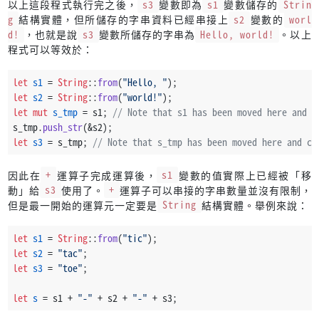
以上這段程式執行完之後，
s3
變數即為
s1
變數儲存的
Strin
g
結構實體，但所儲存的字串資料已經串接上
s2
變數的
worl
d!
，也就是說
s3
變數所儲存的字串為
Hello, world!
。以上
程式可以等效於：
let
s1
 = 
String
::
from
(
"Hello, "
);
let
s2
 = 
String
::
from
(
"world!"
);
let
mut 
s_tmp
 = s1; 
// Note that s1 has been moved here and c
s_tmp.
push_str
(&s2);
let
s3
 = s_tmp; 
// Note that s_tmp has been moved here and ca
因此在
+
運算子完成運算後，
s1
變數的值實際上已經被「移
動」給
s3
使用了。
+
運算子可以串接的字串數量並沒有限制，
但是最一開始的運算元一定要是
String
結構實體。舉例來說：
let
s1
 = 
String
::
from
(
"tic"
);
let
s2
 = 
"tac"
;
let
s3
 = 
"toe"
;
let
s
 = s1 + 
"-"
 + s2 + 
"-"
 + s3;