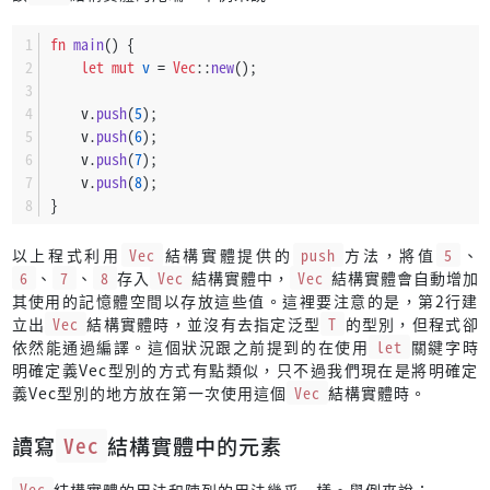
fn
main
() {
let
mut 
v
 = 
Vec
::
new
();
    v.
push
(
5
);
    v.
push
(
6
);
    v.
push
(
7
);
    v.
push
(
8
);
}
以上程式利用
Vec
結構實體提供的
push
方法，將值
5
、
6
、
7
、
8
存入
Vec
結構實體中，
Vec
結構實體會自動增加
其使用的記憶體空間以存放這些值。這裡要注意的是，第2行建
立出
Vec
結構實體時，並沒有去指定泛型
T
的型別，但程式卻
依然能通過編譯。這個狀況跟之前提到的在使用
let
關鍵字時
明確定義Vec型別的方式有點類似，只不過我們現在是將明確定
義Vec型別的地方放在第一次使用這個
Vec
結構實體時。
讀寫
Vec
結構實體中的元素
Vec
結構實體的用法和陣列的用法幾乎一樣。舉例來說：