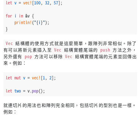
let
v
 = 
vec!
[
100
, 
32
, 
57
];
for
i
in
 &v {
println!
(
"{i}"
);
}
Vec
結構體的使用方式就是這麼簡單，跟陣列非常相似。除了
有可以將新元素插入至
Vec
結構實體尾端的
push
方法之外，
另外還有
pop
方法可以移除
Vec
結構實體尾端的元素並回傳出
來。例如：
let
mut 
v
 = 
vec!
[
1
, 
2
];
let
two
 = v.
pop
();
就連切片的用法也和陣列完全相同，包括切片的型別也是一樣。
例如：