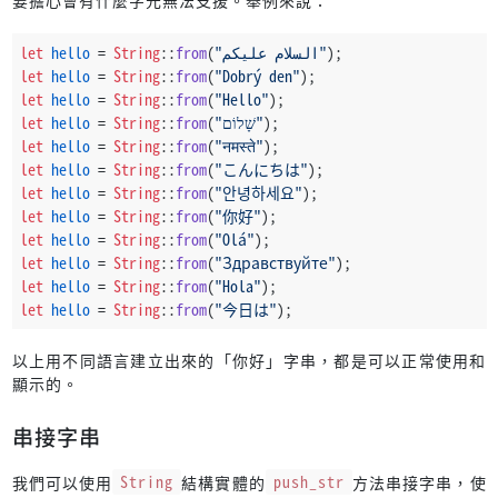
要擔心會有什麼字元無法支援。舉例來說：
let
hello
 = 
String
::
from
(
"السلام عليكم"
);
let
hello
 = 
String
::
from
(
"Dobrý den"
);
let
hello
 = 
String
::
from
(
"Hello"
);
let
hello
 = 
String
::
from
(
"שָׁלוֹם"
);
let
hello
 = 
String
::
from
(
"नमस्ते"
);
let
hello
 = 
String
::
from
(
"こんにちは"
);
let
hello
 = 
String
::
from
(
"안녕하세요"
);
let
hello
 = 
String
::
from
(
"你好"
);
let
hello
 = 
String
::
from
(
"Olá"
);
let
hello
 = 
String
::
from
(
"Здравствуйте"
);
let
hello
 = 
String
::
from
(
"Hola"
);
let
hello
 = 
String
::
from
(
"今日は"
);
以上用不同語言建立出來的「你好」字串，都是可以正常使用和
顯示的。
串接字串
我們可以使用
String
結構實體的
push_str
方法串接字串，使