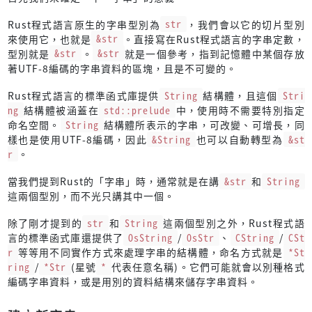
Rust程式語言原生的字串型別為
str
，我們會以它的切片型別
來使用它，也就是
&str
。直接寫在Rust程式語言的字串定數，
型別就是
&str
。
&str
就是一個參考，指到記憶體中某個存放
著UTF-8編碼的字串資料的區塊，且是不可變的。
Rust程式語言的標準函式庫提供
String
結構體，且這個
Stri
ng
結構體被涵蓋在
std::prelude
中，使用時不需要特別指定
命名空間。
String
結構體所表示的字串，可改變、可增長，同
樣也是使用UTF-8編碼，因此
&String
也可以自動轉型為
&st
r
。
當我們提到Rust的「字串」時，通常就是在講
&str
和
String
這兩個型別，而不光只講其中一個。
除了剛才提到的
str
和
String
這兩個型別之外，Rust程式語
言的標準函式庫還提供了
OsString
/
OsStr
、
CString
/
CSt
r
等等用不同實作方式來處理字串的結構體，命名方式就是
*St
ring
/
*Str
(星號
*
代表任意名稱)。它們可能就會以別種格式
編碼字串資料，或是用別的資料結構來儲存字串資料。