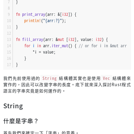
}
fn
print_array
(arr: &[
i32
]) {
println!
(
"{arr:?}"
);
}
fn
fill_array
(arr: &
mut
 [
i32
], value: 
i32
) {
for
i
in
 arr.
iter_mut
() { 
// or for i in &mut arr
        *i = value;
    }
}
我們先前使用過的
String
結構體其實也是使用
Vec
結構體來
實作的，因此可以改變字串的長度。底下就來深入探討Rust程式
語言的字串究竟是如何運作的。
String
什麼是字串？
首先我們來確定一下「字串」的意義。