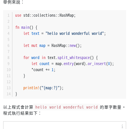
舉例來說：
use
 std::collections::HashMap;
fn
main
() {
let
text
 = 
"hello world wonderful world"
;
let
mut 
map
 = HashMap::
new
();
for
word
in
 text.
split_whitespace
() {
let
count
 = map.
entry
(word).
or_insert
(
0
);
        *count += 
1
;
    }
println!
(
"{map:?}"
);
}
以上程式會計算
hello world wonderful world
的單字數量。
程式執行結果如下：