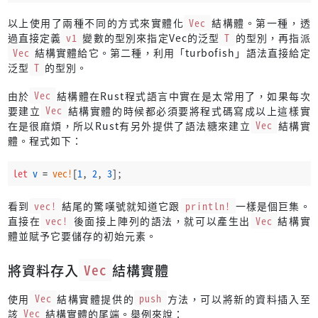
以上使用了兩種不同的方式來實體化
Vec
結構體。第一種，透
過直接定義
v1
變數的型別來指定Vec的泛型
T
的型別，再指派
Vec
結構實體給它。第二種，利用「turbofish」語法直接給定
泛型
T
的型別。
由於
Vec
結構體在Rust程式語言中實在是太常用了，如果每次
要建立
Vec
結構實體的時候都必須要將程式碼寫成以上這樣實
在是很麻煩，所以Rust有另外提供了語法糖來建立
Vec
結構實
體。程式如下：
let
v
 = 
vec!
[
1
, 
2
, 
3
];
看到
vec!
結尾的驚嘆號就知道它跟
println!
一樣是個巨集。
直接在
vec!
後面接上陣列的語法，就可以產生出
Vec
結構實
體並賦予它要儲存的初始元素。
將資料存入
Vec
結構實體
使用
Vec
結構實體提供的
push
方法，可以將新的資料插入至
該
Vec
結構實體的尾端。舉例來說：