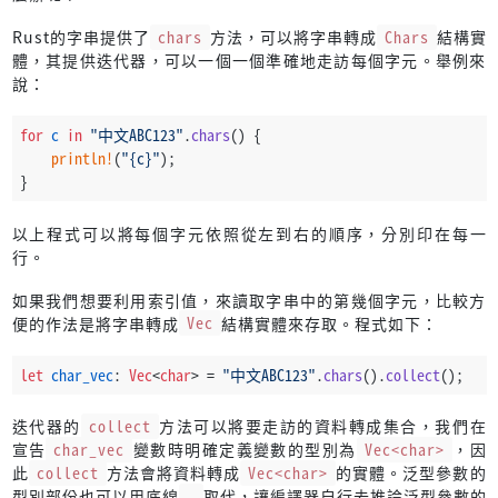
Rust的字串提供了
chars
方法，可以將字串轉成
Chars
結構實
體，其提供迭代器，可以一個一個準確地走訪每個字元。舉例來
說：
for
c
in
"中文ABC123"
.
chars
() {
println!
(
"{c}"
);
}
以上程式可以將每個字元依照從左到右的順序，分別印在每一
行。
如果我們想要利用索引值，來讀取字串中的第幾個字元，比較方
便的作法是將字串轉成
Vec
結構實體來存取。程式如下：
let
char_vec
: 
Vec
<
char
> = 
"中文ABC123"
.
chars
().
collect
();
迭代器的
collect
方法可以將要走訪的資料轉成集合，我們在
宣告
char_vec
變數時明確定義變數的型別為
Vec<char>
，因
此
collect
方法會將資料轉成
Vec<char>
的實體。泛型參數的
型別部份也可以用底線
_
取代，讓編譯器自行去推論泛型參數的