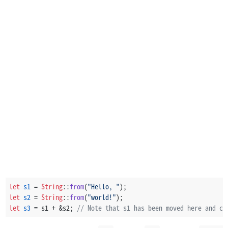
let
s1
 = 
String
::
from
(
"Hello, "
);
let
s2
 = 
String
::
from
(
"world!"
);
let
s3
 = s1 + &s2; 
// Note that s1 has been moved here and ca