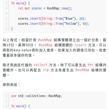
fn
main
() {
let
mut 
scores
 = HashMap::
new
();
    scores.
insert
(
String
::
from
(
"Blue"
), 
10
);
    scores.
insert
(
String
::
from
(
"Yellow"
), 
50
);
}
以上程式，相當於用
HashMap
結構實體建立出一個計分表，藍
隊10分，黃隊50分。
HashMap
結構實體的
insert
方法，可以
將新的key-value資料加入進來，如果加入的鍵值已存在，就會
覆蓋原本儲存的值。
剛才用過迭代器的
collect
方法，除了可以產生出
Vec
結構的
實體外，也可以再配合
zip
方法來產生出
HashMap
結構的實
體。
舉例來說：
use
 std::collections::HashMap;
fn
main
() {