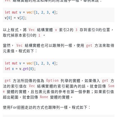
let
mut 
v
 = 
vec!
[
1
, 
2
, 
3
, 
4
];
v[
0
] = v[
2
];
以上程式，將
Vec
結構實體
v
索引2的
3
存到索引0的位置，
取代掉原本索引0的
1
。
當然，
Vec
結構實體也可以跟陣列一樣，使用
get
方法來取得
元素值。程式如下：
let
mut 
v
 = 
vec!
[
1
, 
2
, 
3
, 
4
];
let
x
 = v.
get
(
0
);
get
方法所回傳的值為
Option
列舉的實體，如果傳入
get
方
法的索引值在
Vec
結構實體的索引範圍內的話，就會回傳
Som
e
變體的實體，且包裹元素值的參考在第一個參數；如果索引值
超出範圍，就會回傳
None
變體的實體。
使用For迴圈走訪的方式也跟陣列一樣。程式如下：