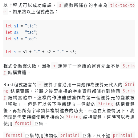
以上程式可以成功編譯，
s
變數所儲存的字串為
tic-tac-to
e
。如果將以上程式改為：
let
s1
 = 
"tic"
;
let
s2
 = 
"tac"
;
let
s3
 = 
"toe"
;
let
s
 = s1 + 
"-"
 + s2 + 
"-"
 + s3;
程式會編譯失敗，因為
+
運算子一開始的運算元並不是
Strin
g
結構實體。
Rust程式語言的
+
運算子會沿用一開始作為運算元代入的
Stri
ng
結構實體，並將之後要串接的字串資料都儲存到這個
Strin
g
結構實體中。這樣的作法雖然讓作為第一個運算元的變數被
「移動」，但是可以省下重新建立一個新的
String
結構實體
後，再把所有字串資料複製進去的功夫。不過在某些情況下，我
們還是需要持續使用串接前的
String
結構實體，這時可以考慮
使用
format!
巨集。
format!
巨集的用法類似
println!
巨集，只不過
println!