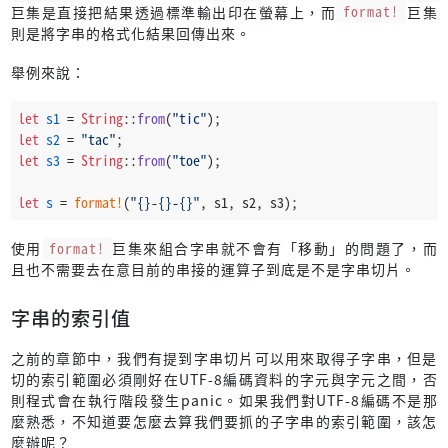
巨集是直接把結果透過標準輸出印在螢幕上，而
format!
巨集
則是將字串的格式化結果回傳出來。
舉例來說：
let
s1
 = 
String
::
from
(
"tic"
);
let
s2
 = 
"tac"
;
let
s3
 = 
String
::
from
(
"toe"
);
let
s
 = 
format!
(
"{}-{}-{}"
, s1, s2, s3);
使用
format!
巨集來組合字串就不會有「移動」的問題了，而
且也不需要去在意目前的串接的運算子到底是不是字串切片。
字串的索引值
之前的章節中，我們有提到字串切片可以用來取得子字串，但是
切的索引範圍必須剛好在UTF-8編碼資料的字元與字元之間，否
則程式會在執行階段發生panic。如果我們對UTF-8編碼不是那
麼熟悉，不知道要怎麼去算我們要抓的子字串的索引範圍，該怎
麼辦呢？