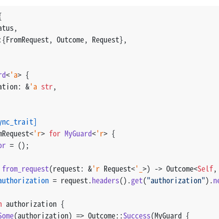
{
atus,
:{FromRequest, Outcome, Request},
rd
<
'a
> {
ation: &
'a
str
,
ync_trait]
mRequest<
'r
> 
for
MyGuard
<
'r
> {
or
 = ();
from_request
(request: &
'r
 Request<
'_
>) 
->
 Outcome<
Self
,
authorization
 = request.
headers
().
get
(
"authorization"
).
n
h
 authorization {
Some
(authorization) => Outcome::
Success
(MyGuard {