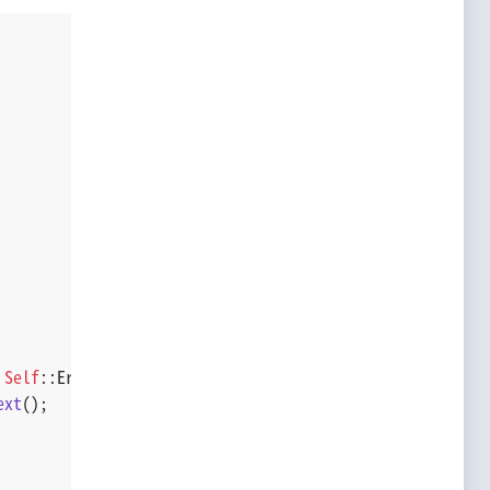
 
Self
::Error> {
ext
();