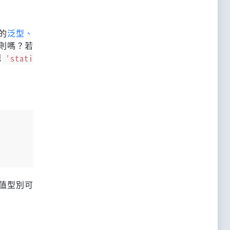
的
泛型、
則嗎？若
把
'stati
值型別可