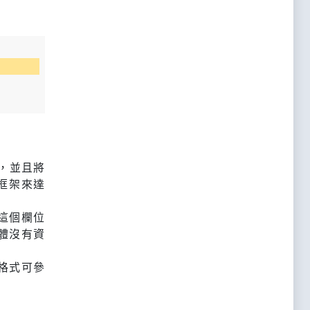
位，並且將
t框架來達
這個欄位
主體沒有資
格式可參