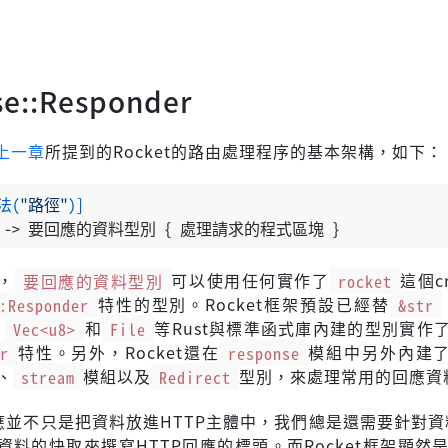
se::Responder
上一章
所提到的Rocket的路由處理程序的基本架構，如下：
法(
"路徑"
)]
 
->
 要回應的資料型別 { 處理請求的程式區塊 }
，
要回應的資料型別
可以使用任何實作了
rocket
這個c
:Responder
特性的型別。Rocket框架預設已經替
&str
、
Vec<u8>
和
File
等Rust與標準函式庫內建的型別實作
r
特性。另外，Rocket還在
response
模組中另外內建
、
stream
模組以及
Redirect
型別，來處理常用的回應資
回應並不只是把資料放進HTTP主體中，我們總是還需要針對
料的快取來撰寫HTTP回應的標頭。而Rocket框架顯然是