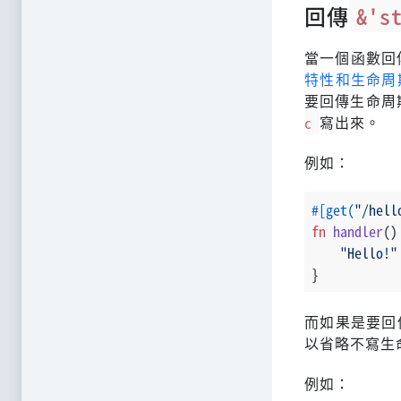
回傳
&'s
當一個函數回
特性和生命周
要回傳生命周
c
寫出來。
例如：
#[get(
"/hell
fn
handler
()
"Hello!"
}
而如果是要回
以省略不寫生
例如：