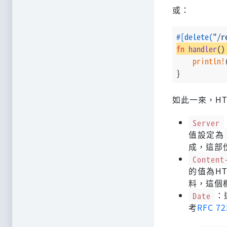
或：
#[delete(
"/r
fn
handler
()
println!
}
如此一來，H
Server
值設定為
成，這部
Content
的值為HT
料，這個
Date
：
考
RFC 72