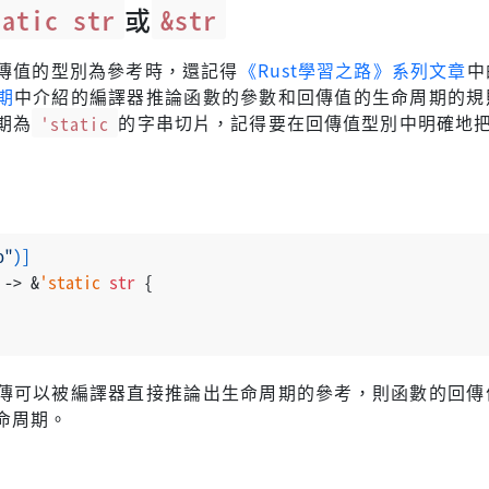
tatic str
或
&str
傳值的型別為參考時，還記得
《Rust學習之路》系列文章
中
期
中介紹的編譯器推論函數的參數和回傳值的生命周期的規
期為
'static
的字串切片，記得要在回傳值型別中明確地
o"
)]
 
->
 &
'static
str
 {
傳可以被編譯器直接推論出生命周期的參考，則函數的回傳
命周期。