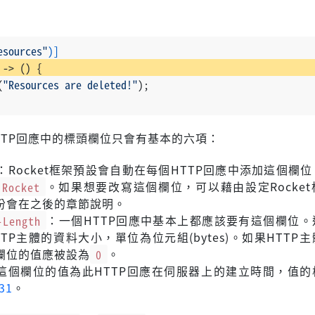
esources"
)]
 
->
 () {
(
"Resources are deleted!"
);
TTP回應中的標頭欄位只會有基本的六項：
：Rocket框架預設會自動在每個HTTP回應中添加這個欄
Rocket
。如果想要改寫這個欄位，可以藉由設定Rocke
份會在之後的章節說明。
-Length
：一個HTTP回應中基本上都應該要有這個欄位。
TP主體的資料大小，單位為位元組(bytes)。如果HTTP
欄位的值應被設為
0
。
這個欄位的值為此HTTP回應在伺服器上的建立時間，值的
31
。