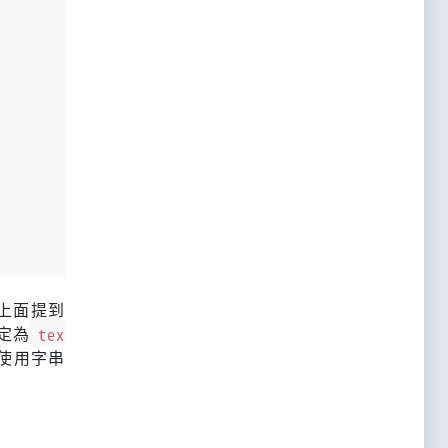
上面提到
定為
tex
，使用字串