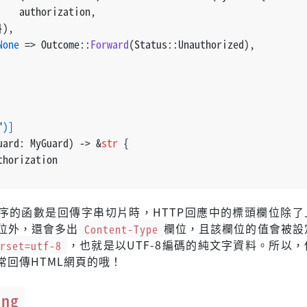
    authorization,
}),
None
 => Outcome::
Forward
(Status::Unauthorized),
"
)]
uard: MyGuard) 
->
 &
str
 {
thorization
序的函數是回傳字串切片時，HTTP回應中的標頭欄位除了
位外，還會多出
Content-Type
欄位，且該欄位的值會被設
arset=utf-8
，也就是以UTF-8編碼的純文字資料。所以
常回傳HTML網頁的哦！
ing