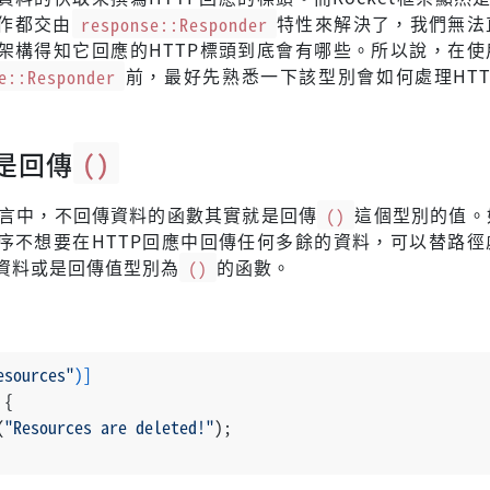
作都交由
response::Responder
特性來解決了，我們無法
架構得知它回應的HTTP標頭到底會有哪些。所以說，在使
e::Responder
前，最好先熟悉一下該型別會如何處理HTT
是回傳
()
式語言中，不回傳資料的函數其實就是回傳
()
這個型別的值。
序不想要在HTTP回應中回傳任何多餘的資料，可以替路徑
資料或是回傳值型別為
()
的函數。
esources"
)]
 {
(
"Resources are deleted!"
);