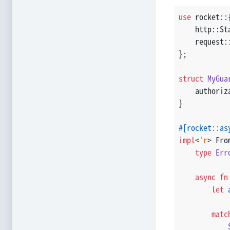
use
 rocket::
    http::St
    request:
};
struct
MyGua
    authoriz
}
#[rocket::as
impl
<
'r
> Fro
type
Err
async
fn
let
matc