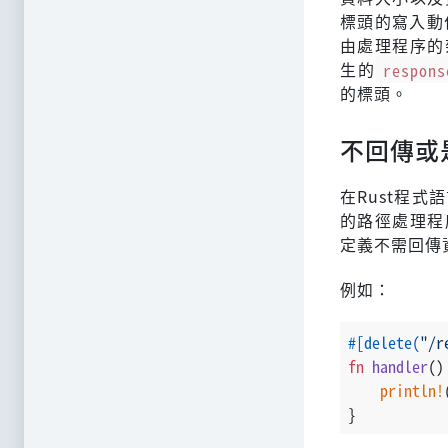
標頭的寫入動
由處理程序的
生的
respons
的標頭。
不回傳或
在Rust程
的路徑處理程
定義不需回傳
例如：
#[delete(
"/r
fn
handler
()
println!
}