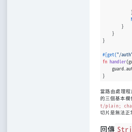
            
            
        }
    }
}
#[get(
"/auth
fn
handler
(g
    guard.au
}
當路由處理程
的三個基本欄
t/plain; ch
切片是無法正
回傳
Str