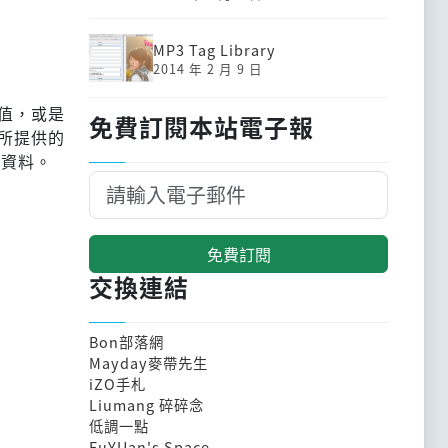
MP3 Tag Library
2014 年 2 月 9 日
值，或是
免費訂閱本站電子報
架所提供的
的資料。
免費訂閱
交換連結
Bon部落網
Mayday麥帶先生
iZO手札
Liumang 碎碎念
低調一點
FuYUan's Space