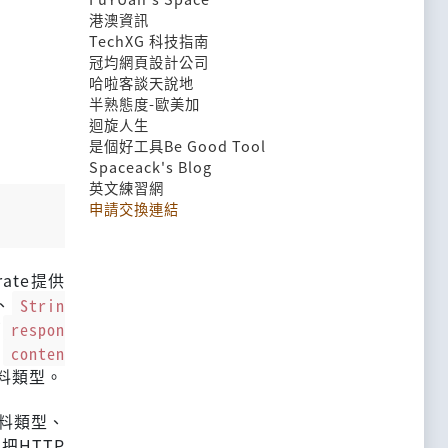
港澳資訊
TechXG 科技指南
冠均網頁設計公司
哈啦客談天說地
半熟態度-歐美加
迴旋人生
是個好工具Be Good Tool
Spaceack's Blog
英文練習網
申請交換連結
rate提供
、
Strin
了
respon
了
conten
料類型。
資料類型、
把HTTP