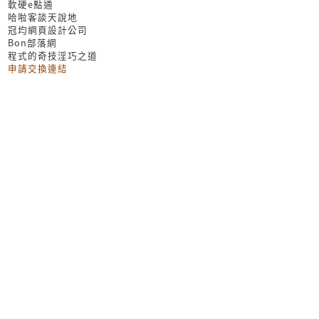
軟硬e點通
哈啦客談天說地
冠均網頁設計公司
Bon部落網
程式的奇技淫巧之道
申請交換連結