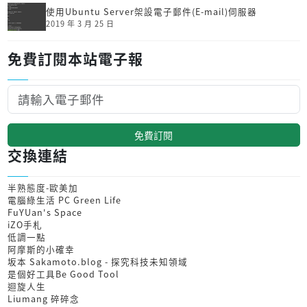
使用Ubuntu Server架設電子郵件(E-mail)伺服器
2019 年 3 月 25 日
免費訂閱本站電子報
免費訂閱
交換連結
半熟態度-歐美加
電腦綠生活 PC Green Life
FuYUan's Space
iZO手札
低調一點
阿摩斯的小確幸
坂本 Sakamoto.blog - 探究科技未知領域
是個好工具Be Good Tool
迴旋人生
Liumang 碎碎念