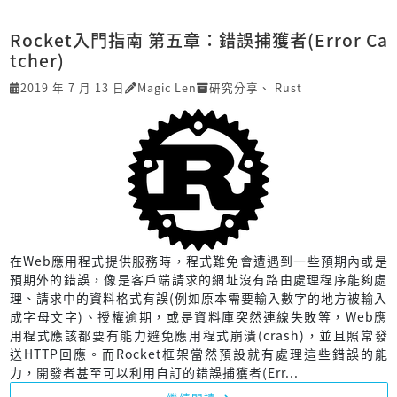
Rocket入門指南 第五章：錯誤捕獲者(Error Ca
tcher)
2019 年 7 月 13 日
Magic Len
研究分享
、
Rust
在Web應用程式提供服務時，程式難免會遭遇到一些預期內或是
預期外的錯誤，像是客戶端請求的網址沒有路由處理程序能夠處
理、請求中的資料格式有誤(例如原本需要輸入數字的地方被輸入
成字母文字)、授權逾期，或是資料庫突然連線失敗等，Web應
用程式應該都要有能力避免應用程式崩潰(crash)，並且照常發
送HTTP回應。而Rocket框架當然預設就有處理這些錯誤的能
力，開發者甚至可以利用自訂的錯誤捕獲者(Err...