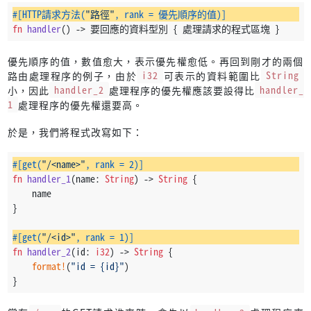
#[HTTP請求方法(
"路徑"
, rank = 優先順序的值)]
fn
handler
() 
->
 要回應的資料型別 { 處理請求的程式區塊 }
優先順序的值，數值愈大，表示優先權愈低。再回到剛才的兩個
路由處理程序的例子，由於
i32
可表示的資料範圍比
String
小，因此
handler_2
處理程序的優先權應該要設得比
handler_
1
處理程序的優先權還要高。
於是，我們將程式改寫如下：
#[get(
"/<name>"
, rank = 2)]
fn
handler_1
(name: 
String
) 
->
String
 {
    name
}
#[get(
"/<id>"
, rank = 1)]
fn
handler_2
(id: 
i32
) 
->
String
 {
format!
(
"id = {id}"
)
}