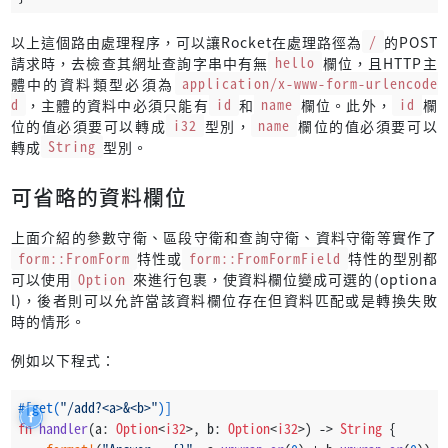
以上這個路由處理程序，可以讓Rocket在處理路徑為
/
的POST
請求時，去檢查其網址查詢字串中有無
hello
欄位，且HTTP主
體中的資料類型必須為
application/x-www-form-urlencode
d
，主體的資料中必須只能有
id
和
name
欄位。此外，
id
欄
位的值必須要可以轉成
i32
型別，
name
欄位的值必須要可以
轉成
String
型別。
可省略的資料欄位
上面介紹的參數守衛、區段守衛和查詢守衛、資料守衛等實作了
form::FromForm
特性或
form::FromFormField
特性的型別都
可以使用
Option
來進行包裹，使資料欄位變成可選的(optiona
l)，後者則可以允許當該資料欄位存在但資料匹配或是轉換失敗
時的情形。
例如以下程式：
#[get(
"/add?<a>&<b>"
)]
fn
handler
(a: 
Option
<
i32
>, b: 
Option
<
i32
>) 
->
String
 {