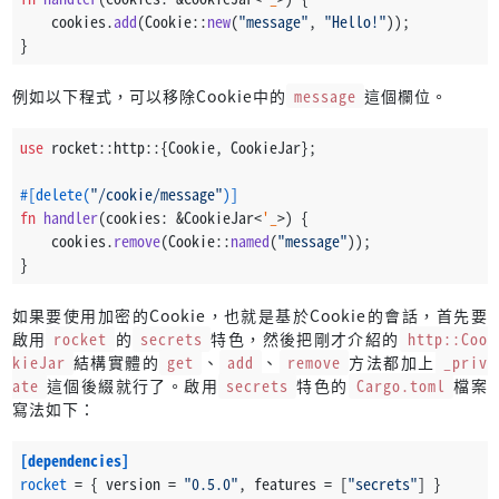
    cookies.
add
(Cookie::
new
(
"message"
, 
"Hello!"
));
}
例如以下程式，可以移除Cookie中的
message
這個欄位。
use
 rocket::http::{Cookie, CookieJar};
#[delete(
"/cookie/message"
)]
fn
handler
(cookies: &CookieJar<
'_
>) {
    cookies.
remove
(Cookie::
named
(
"message"
));
}
如果要使用加密的Cookie，也就是基於Cookie的會話，首先要
啟用
rocket
的
secrets
特色，然後把剛才介紹的
http::Coo
kieJar
結構實體的
get
、
add
、
remove
方法都加上
_priv
ate
這個後綴就行了。啟用
secrets
特色的
Cargo.toml
檔案
寫法如下：
[dependencies]
rocket
 = { version = 
"0.5.0"
, features = [
"secrets"
] }