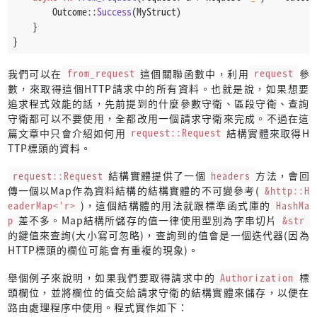
        Outcome::
Success
(MyStruct)
    }
}
我們可以在
from_request
這個關聯函數中，利用
request
參
數，來取得這個HTTP請求中的所有資料。也就是說，如果想要
追求程式效能的話，先前提到的什麼參數守衛、區段守衛、查詢
守衛都可以不要使用，全都改用一個請求守衛來完成。不過在這
篇文章中只會介紹如何用
request::Request
結構實體來取得H
TTP標頭的資料。
request::Request
結構實體提供了一個
headers
方法，會回
傳一個以Map作為資料結構的結構實體的不可變參考(
&http::H
eaderMap<'r>
)，這個結構體的用法就跟標準函式庫的
HashMa
p
差不多。Map結構所儲存的值一律使用型別為字串切片
&str
的鍵值來查詢(大小寫可忽略)，查詢到的值會是一個迭代器(因為
HTTP標頭的欄位可能會有重複的現象)。
舉個例子來說明，如果我們要取得請求中的
Authorization
標
頭欄位，並將欄位的值交給請求守衛的結構實體來儲存，以便在
路由處理程序中使用。程式實作如下：