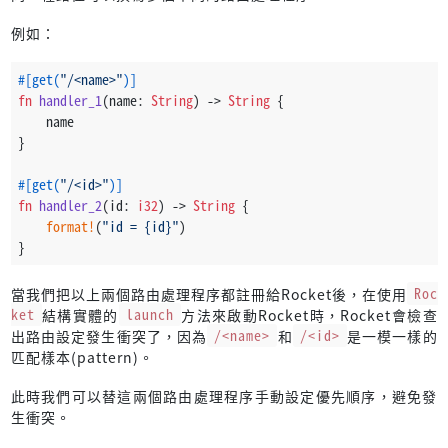
例如：
#[get(
"/<name>"
)]
fn
handler_1
(name: 
String
) 
->
String
 {
    name
}
#[get(
"/<id>"
)]
fn
handler_2
(id: 
i32
) 
->
String
 {
format!
(
"id = {id}"
)
}
當我們把以上兩個路由處理程序都註冊給Rocket後，在使用
Roc
ket
結構實體的
launch
方法來啟動Rocket時，Rocket會檢查
出路由設定發生衝突了，因為
/<name>
和
/<id>
是一模一樣的
匹配樣本(pattern)。
此時我們可以替這兩個路由處理程序手動設定優先順序，避免發
生衝突。