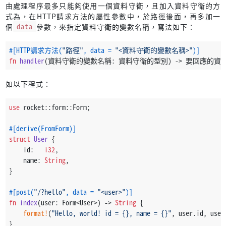
由處理程序最多只能夠使用一個資料守衛，且加入資料守衛的方
式為，在HTTP請求方法的屬性參數中，於路徑後面，再多加一
個
data
參數，來指定資料守衛的變數名稱，寫法如下：
#[HTTP請求方法(
"路徑"
, data = 
"<資料守衛的變數名稱>"
)]
fn
handler
(資料守衛的變數名稱: 資料守衛的型別) 
->
 要回應的資料
如以下程式：
use
 rocket::form::Form;
#[derive(FromForm)]
struct
User
 {
    id:   
i32
,
    name: 
String
,
}
#[post(
"/?hello"
, data = 
"<user>"
)]
fn
index
(user: Form<User>) 
->
String
 {
format!
(
"Hello, world! id = {}, name = {}"
, user.id, user
}