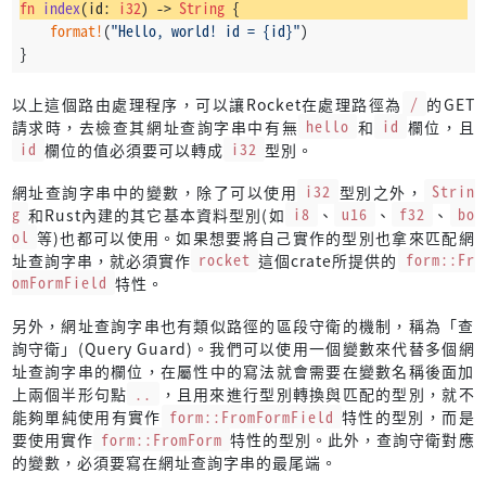
fn
index
(id: 
i32
) 
->
String
 {
format!
(
"Hello, world! id = {id}"
)
}
以上這個路由處理程序，可以讓Rocket在處理路徑為
/
的GET
請求時，去檢查其網址查詢字串中有無
hello
和
id
欄位，且
id
欄位的值必須要可以轉成
i32
型別。
網址查詢字串中的變數，除了可以使用
i32
型別之外，
Strin
g
和Rust內建的其它基本資料型別(如
i8
、
u16
、
f32
、
bo
ol
等)也都可以使用。如果想要將自己實作的型別也拿來匹配網
址查詢字串，就必須實作
rocket
這個crate所提供的
form::Fr
omFormField
特性。
另外，網址查詢字串也有類似路徑的區段守衛的機制，稱為「查
詢守衛」(Query Guard)。我們可以使用一個變數來代替多個網
址查詢字串的欄位，在屬性中的寫法就會需要在變數名稱後面加
上兩個半形句點
..
，且用來進行型別轉換與匹配的型別，就不
能夠單純使用有實作
form::FromFormField
特性的型別，而是
要使用實作
form::FromForm
特性的型別。此外，查詢守衛對應
的變數，必須要寫在網址查詢字串的最尾端。