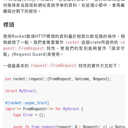
何取得來自路徑和網址查詢字串的資料，在這個小節中，會再繼
續探討剩下的部份。
標頭
使用Rocket取得HTTP標頭的資料屬於相對比較低階的操作，稍
微麻煩了一點。我們會需要實作
rocket
這個crate所提供的
re
quest::FromRequest
特性，使我們的型別能夠當作「請求守
衛」(Request Guard)來使用。
一個最基本的
request::FromRequest
特性的實作方式如下：
use
 rocket::request::{FromRequest, Outcome, Request};
struct
MyStruct
;
#[rocket::async_trait]
impl
<
'r
> FromRequest<
'r
> 
for
MyStruct
 {
type
Error
 = ();
async
fn
from_request
(request: &
'r
 Request<
'_
>) 
->
 Outcom