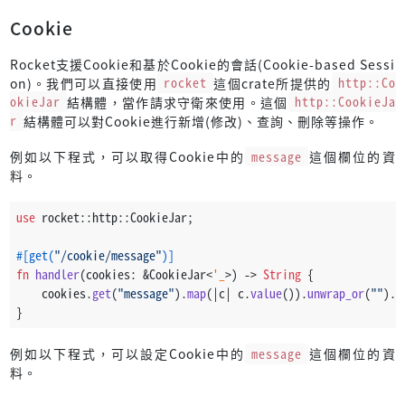
Cookie
Rocket支援Cookie和基於Cookie的會話(Cookie-based Sessi
on)。我們可以直接使用
rocket
這個crate所提供的
http::Co
okieJar
結構體，當作請求守衛來使用。這個
http::CookieJa
r
結構體可以對Cookie進行新增(修改)、查詢、刪除等操作。
例如以下程式，可以取得Cookie中的
message
這個欄位的資
料。
use
 rocket::http::CookieJar;
#[get(
"/cookie/message"
)]
fn
handler
(cookies: &CookieJar<
'_
>) 
->
String
 {
    cookies.
get
(
"message"
).
map
(|c| c.
value
()).
unwrap_or
(
""
).
t
}
例如以下程式，可以設定Cookie中的
message
這個欄位的資
料。