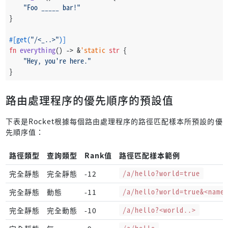
"Foo _____ bar!"
}
#[get(
"/<_..>"
)]
fn
everything
() 
->
 &
'static
str
 {
"Hey, you're here."
}
路由處理程序的優先順序的預設值
下表是Rocket根據每個路由處理程序的路徑匹配樣本所預設的優
先順序值：
路徑類型
查詢類型
Rank值
路徑匹配樣本範例
完全靜態
完全靜態
-12
/a/hello?world=true
完全靜態
動態
-11
/a/hello?world=true&<name
完全靜態
完全動態
-10
/a/hello?<world..>