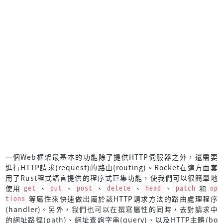
一個Web框架最基本的功能除了提供HTTP伺服器之外，還需要
進行HTTP請求(request)的路由(routing)。Rocket在這方面套
用了Rust程式語言提供的程序式巨集功能，使我們可以很簡單地
使用
get
、
put
、
post
、
delete
、
head
、
patch
和
op
tions
等屬性來快速做出屬於該HTTP請求方法的路由處理程序
(handler)。另外，我們也可以在撰寫屬性的同時，去對請求中
的網址路徑(path)、網址查詢字串(query)、以及HTTP主體(bo