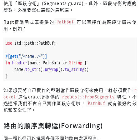
使用「區段守衛」(Segments guard)。此外，區段守衛對應的
變數，必須要寫在路徑的最尾端。
Rust標準函式庫提供的
PathBuf
可以直接作為區段守衛來使
用，例如：
use
 std::path::PathBuf;
#[get(
"/<name..>"
)]
fn
handler
(name: PathBuf) 
->
String
 {
    name.
to_str
().
unwrap
().
to_string
()
}
如果想要將自己實作的型別當作區段守衛來使用，就必須實作
r
ocket
這個crate所提供的
request::FromSegments
特性。不
過通常我們不會自己實作區段守衛啦！
PathBuf
就有很好的效
能和安全性了。
路由的順序與轉遞(Forwarding)
同一種路徑可以撰寫多個不同的路由處理程序。