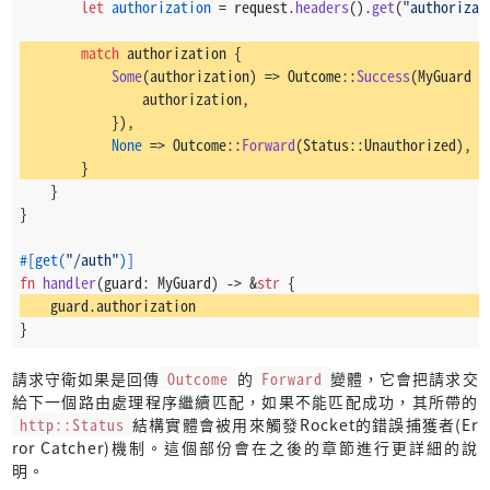
let
authorization
 = request.
headers
().
get
(
"authorizat
match
 authorization {
Some
(authorization) => Outcome::
Success
(MyGuard {
                authorization,
            }),
None
 => Outcome::
Forward
(Status::Unauthorized),
        }
    }
}
#[get(
"/auth"
)]
fn
handler
(guard: MyGuard) 
->
 &
str
 {
    guard.authorization
}
請求守衛如果是回傳
Outcome
的
Forward
變體，它會把請求交
給下一個路由處理程序繼續匹配，如果不能匹配成功，其所帶的
http::Status
結構實體會被用來觸發Rocket的錯誤捕獲者(Er
ror Catcher)機制。這個部份會在之後的章節進行更詳細的說
明。