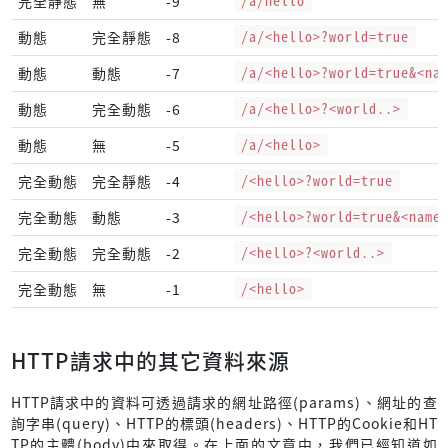
完全靜態
無
-9
/a/hello
動態
完全靜態
-8
/a/<hello>?world=true
動態
動態
-7
/a/<hello>?world=true&<na
動態
完全動態
-6
/a/<hello>?<world..>
動態
無
-5
/a/<hello>
完全動態
完全靜態
-4
/<hello>?world=true
完全動態
動態
-3
/<hello>?world=true&<name
完全動態
完全動態
-2
/<hello>?<world..>
完全動態
無
-1
/<hello>
HTTP請求中的其它資料來源
HTTP請求中的資料可透過請求的網址路徑(params)、網址的查
詢字串(query)、HTTP的標頭(headers)、HTTP的Cookie和HT
TP的主體(body)中來取得。在上面的文章中，我們已經知道如