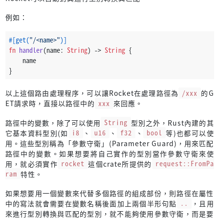
例如：
#[get(
"/<name>"
)]
fn
handler
(name: 
String
) 
->
String
 {
    name
}
以上這個路由處理程序，可以讓Rocket在處理路徑為
/xxx
的G
ET請求時，直接以路徑中的
xxx
來回應。
路徑中的變數，除了可以使用
String
型別之外，Rust內建的其
它基本資料型別(如
i8
、
u16
、
f32
、
bool
等)也都可以使
用。這些型別稱為「參數守衛」(Parameter Guard)，用來匹配
路徑中的變數。如果想要將自己實作的型別當作參數守衛來使
用，就必須實作
rocket
這個crate所提供的
request::FromPa
ram
特性。
如果想要用一個變數來代替多個路徑的組成部份，則路徑在屬性
中的寫法就會需要在變數名稱後面加上兩個半形句點
..
，且用
來進行型別轉換與匹配的型別，就不能夠使用參數守衛，而是要