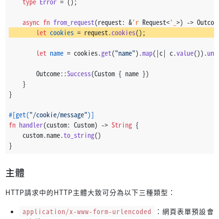
type
Error
 = ();
async
fn
from_request
(request: &
'r
 Request<
'_
>) 
->
 Outcom
let
cookies
 = request.
cookies
();
let
name
 = cookies.
get
(
"name"
).
map
(|c| c.
value
()).
unw
        Outcome::
Success
(Custom { name })
    }
}
#[get(
"/cookie/message"
)]
fn
handler
(custom: Custom) 
->
String
 {
    custom.name.
to_string
()
}
主體
HTTP請求中的HTTP主體大致可分為以下三種類型：
application/x-www-form-urlencoded
：網頁表單預設會