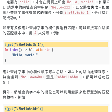
一定要有
hello
，才會在網頁上印出
Hello, world!
。如果G
ET請求中的網址查詢字串是
?hello=xxx
，匹配將會失敗。如果
網址查詢字串還有其它的欄位，例如
?hello&a&b=1
，是可以匹
配成功的！
如果有多個網址查詢字串的欄位要進行匹配，可以直接寫在路徑
的匹配樣本中，用
&
來分隔。例如：
#[get(
"/?hello&a&b=1"
)]
fn
index
() 
->
 &
'static
str
 {
"Hello, world!"
}
網址查詢字串中的欄位順序可以忽略。如以上的路由處理程序，
無論遇到
?hello&a&b=1
還是
?a&hello&b=1
，都可以成功匹
配！
另外，網址查詢字串中的欄位也可以利用變數來進行型別的匹配
與轉換。例如：
#[get(
"/?hello&<id>"
)]