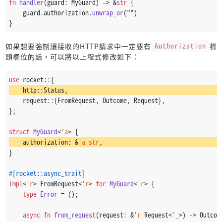
fn
handler
(guard: MyGuard) 
->
 &
str
 {
    guard.authorization.
unwrap_or
(
""
)
}
如果想要強制讓接收的HTTP請求中一定要有
Authorization
標
頭欄位的話，可以將以上程式修改如下：
use
 rocket::{
    http::Status,
    request::{FromRequest, Outcome, Request},
};
struct
MyGuard
<
'a
> {
    authorization: &
'a
str
,
}
#[rocket::async_trait]
impl
<
'r
> FromRequest<
'r
> 
for
MyGuard
<
'r
> {
type
Error
 = ();
async
fn
from_request
(request: &
'r
 Request<
'_
>) 
->
 Outcom