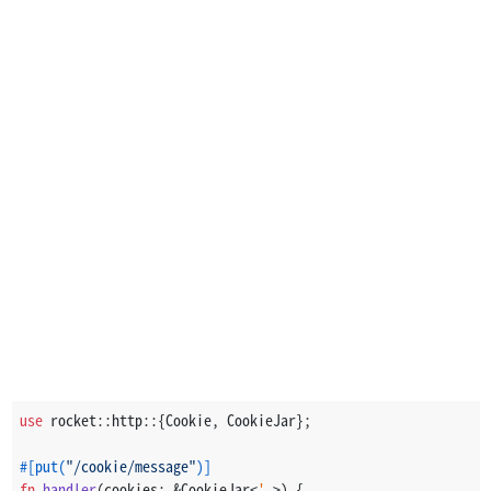
use
 rocket::http::{Cookie, CookieJar};
#[put(
"/cookie/message"
)]
fn
handler
(cookies: &CookieJar<
'_
>) {