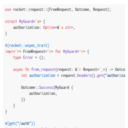
use
 rocket::request::{FromRequest, Outcome, Request};
struct
MyGuard
<
'a
> {
    authorization: 
Option
<&
'a
str
>,
}
#[rocket::async_trait]
impl
<
'r
> FromRequest<
'r
> 
for
MyGuard
<
'r
> {
type
Error
 = ();
async
fn
from_request
(request: &
'r
 Request<
'_
>) 
->
 Outcom
let
authorization
 = request.
headers
().
get
(
"authorizat
        Outcome::
Success
(MyGuard {
            authorization,
        })
    }
}
#[get(
"/auth"
)]