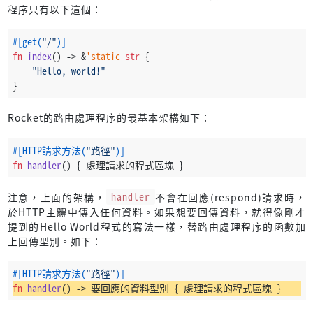
程序只有以下這個：
#[get(
"/"
)]
fn
index
() 
->
 &
'static
str
 {
"Hello, world!"
}
Rocket的路由處理程序的最基本架構如下：
#[HTTP請求方法(
"路徑"
)]
fn
handler
() { 處理請求的程式區塊 }
注意，上面的架構，
handler
不會在回應(respond)請求時，
於HTTP主體中傳入任何資料。如果想要回傳資料，就得像剛才
提到的Hello World程式的寫法一樣，替路由處理程序的函數加
上回傳型別。如下：
#[HTTP請求方法(
"路徑"
)]
fn
handler
() 
->
 要回應的資料型別 { 處理請求的程式區塊 }