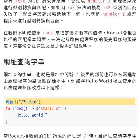
當有
/xxx
的GET請求進來時，會先以
handler_2
處理程序來
進行型別轉換與匹配，如果因
xxx
無法轉換為
i32
型別而匹配
失敗了，就會將該請求轉遞給下一個，也就是
handler_1
處理
程序來進行型別轉換與匹配。
在我們不明確使用
rank
來指定優先順序的值時，Rocket會根據
路徑的匹配樣本類型，來決定該路由處理程序的優先順序的預設
值。這部份會在這篇文章之後再詳細說明。
網址查詢字串
網址查詢字串，也就是網址中問號
?
後面的部份也可以被寫進路
由處理程序的路徑匹配樣本中。例如將Hello World程式使用的
路由處理程序改成以下這樣：
#[get(
"/?hello"
)]
fn
index
() 
->
 &
'static
str
 {
"Hello, world!"
}
當Rocket接收到的GET請求的網址是
/
時，且網址查詢字串中