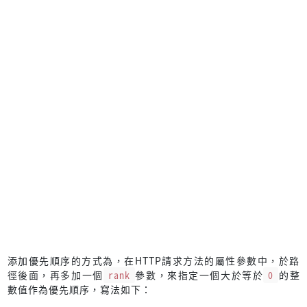
添加優先順序的方式為，在HTTP請求方法的屬性參數中，於路
徑後面，再多加一個
rank
參數，來指定一個大於等於
0
的整
數值作為優先順序，寫法如下：