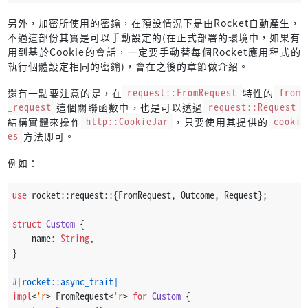
另外，加密所使用的密鑰，在預設情況下是由Rocket自動產生，
不過這部份其實是可以手動設定的(在正式部署的環境中，如果有
用到基於Cookie的會話，一定要手動替每個Rocket應用程式的
執行個體設定相同的密鑰)，會在之後的章節做介紹。
還有一點要注意的是，在
request::FromRequest
特性的
from
_request
這個關聯函數中，也是可以透過
request::Request
結構實體來操作
http::CookieJar
，只要使用其提供的
cooki
es
方法即可。
例如：
use
 rocket::request::{FromRequest, Outcome, Request};
struct
Custom
 {
    name: 
String
,
}
#[rocket::async_trait]
impl
<
'r
> FromRequest<
'r
> 
for
Custom
 {