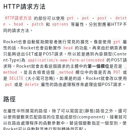
HTTP請求方法
HTTP請求方法
的部份可以使用
get
、
put
、
post
、
delet
e
、
head
、
patch
和
options
等屬性，分別對應著HTTP不
同的請求方法。
Rocket也會自動幫助開發者進行常見的擴充。像是使用
get
屬
性的話，Rocket也會自動實作
head
的功能。再來由於網頁表單
只能夠送出GET或是POST請求，所以若是遇到內容類型(Conte
nt-Type)為
application/x-www-form-urlencoded
的POST請
求時，Rocket就會去看這個請求的主體中的
第一個欄位
是否是
_
method
，並且去檢查這個
_method
欄位中的值是否為
PUT
或
是
DELETE
(大小寫可忽略)，如果是的話，Rocket就會改以使用
put
或是
delete
屬性的路由處理程序來處理這個POST請求。
路徑
在屬性中所撰寫的路徑，除了可以寫固定(靜態)路徑之外，還可
以使用變數來匹配路徑的任意組成部份(component)，接著就可
以在路由處理程序的函數參數中，替這個變數指定一個型別，使
Rocket可以自動對其進行型別轉換與匹配。