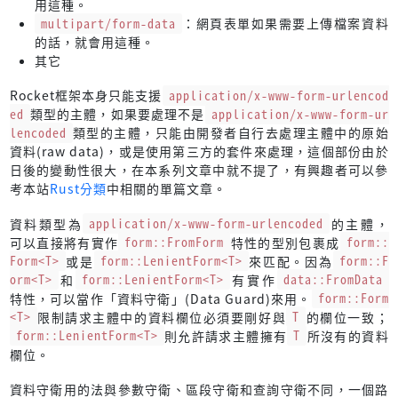
用這種。
multipart/form-data
：網頁表單如果需要上傳檔案資料
的話，就會用這種。
其它
Rocket框架本身只能支援
application/x-www-form-urlencod
ed
類型的主體，如果要處理不是
application/x-www-form-ur
lencoded
類型的主體，只能由開發者自行去處理主體中的原始
資料(raw data)，或是使用第三方的套件來處理，這個部份由於
日後的變動性很大，在本系列文章中就不提了，有興趣者可以參
考本站
Rust分類
中相關的單篇文章。
資料類型為
application/x-www-form-urlencoded
的主體，
可以直接將有實作
form::FromForm
特性的型別包裹成
form::
Form<T>
或是
form::LenientForm<T>
來匹配。因為
form::F
orm<T>
和
form::LenientForm<T>
有實作
data::FromData
特性，可以當作「資料守衛」(Data Guard)來用。
form::Form
<T>
限制請求主體中的資料欄位必須要剛好與
T
的欄位一致；
form::LenientForm<T>
則允許請求主體擁有
T
所沒有的資料
欄位。
資料守衛用的法與參數守衛、區段守衛和查詢守衛不同，一個路