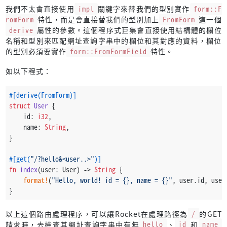
我們不太會直接使用
impl
關鍵字來替我們的型別實作
form::F
romForm
特性，而是會直接替我們的型別加上
FromForm
這一個
derive
屬性的參數。這個程序式巨集會直接使用結構體的欄位
名稱和型別來匹配網址查詢字串中的欄位和其對應的資料，欄位
的型別必須要實作
form::FromFormField
特性。
如以下程式：
#[derive(FromForm)]
struct
User
 {
    id: 
i32
,
    name: 
String
,
}
#[get(
"/?hello&<user..>"
)]
fn
index
(user: User) 
->
String
 {
format!
(
"Hello, world! id = {}, name = {}"
, user.id, user
}
以上這個路由處理程序，可以讓Rocket在處理路徑為
/
的GET
請求時，去檢查其網址查詢字串中有無
hello
、
id
和
name