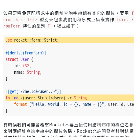
如果要避免匹配請求中的網址查詢字串還有其它的欄位，要用
f
orm::Strict<T>
型別來包裹我們用程序式巨集來實作
form::F
romForm
特性的型別
T
。程式如下：
use
 rocket::form::Strict;
#[derive(FromForm)]
struct
User
 {
    id: 
i32
,
    name: 
String
,
}
#[get(
"/?hello&<user..>"
)]
fn
index
(user: Strict<User>) 
->
String
 {
format!
(
"Hello, world! id = {}, name = {}"
, user.id, user
}
有時候我們可能會希望Rocket不要直接使用結構體中的欄位名稱
來對應網址查詢字串中的欄位名稱，Rocket允許開發者針對結構