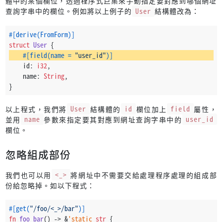
體中的某個欄位，透過程序式巨集來手動指定要對應到哪個網址
查詢字串中的欄位。例如將以上例子的
User
結構體改為：
#[derive(FromForm)]
struct
User
 {
#[field(name = 
"user_id"
)]
    id: 
i32
,
    name: 
String
,
}
以上程式，我們將
User
結構體的
id
欄位加上
field
屬性，
並用
name
參數來指定要其對應到網址查詢字串中的
user_id
欄位。
忽略組成部份
我們也可以用
<_>
將網址中不需要交給處理程序處理的組成部
份給忽略掉。如以下程式：
#[get(
"/foo/<_>/bar"
)]
fn
foo_bar
() 
->
 &
'static
str
 {