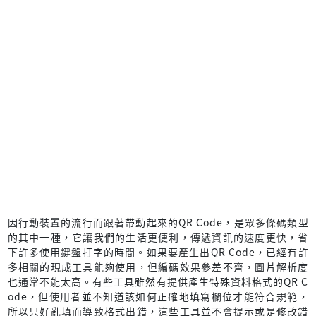
因行動裝置的流行而跟著帶動起來的QR Code，是眾多條碼類型
的其中一種，它讓我們的生活更便利，傳遞資訊的速度更快，省
下許多使用鍵盤打字的時間。如果要產生出QR Code，已經有許
多相關的現成工具能夠使用，但編碼效果參差不齊，圖片解析度
也通常不能太高。有些工具雖然有提供產生特殊資料格式的QR C
ode，但使用者並不知道該如何正確地填寫欄位才能符合規範，
所以只好亂填而導致格式出錯，這些工具並不會提示或是修改錯