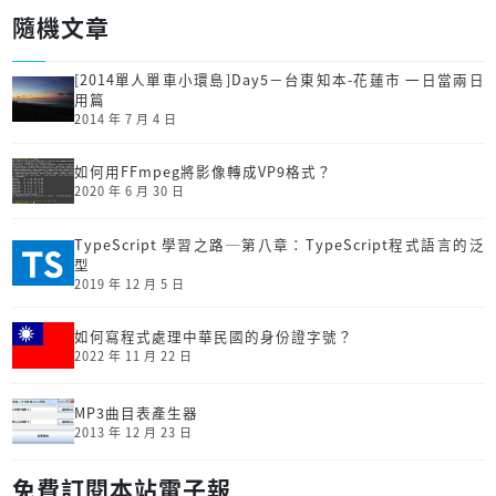
隨機文章
[2014單人單車小環島]Day5－台東知本-花蓮市 一日當兩日
用篇
2014 年 7 月 4 日
如何用FFmpeg將影像轉成VP9格式？
2020 年 6 月 30 日
TypeScript 學習之路─第八章：TypeScript程式語言的泛
型
2019 年 12 月 5 日
如何寫程式處理中華民國的身份證字號？
2022 年 11 月 22 日
MP3曲目表產生器
2013 年 12 月 23 日
免費訂閱本站電子報