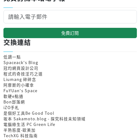
免費訂閱
交換連結
低調一點
Spaceack's Blog
冠均網頁設計公司
程式的奇技淫巧之道
Liumang 碎碎念
阿摩斯的小確幸
FuYUan's Space
軟硬e點通
Bon部落網
iZO手札
是個好工具Be Good Tool
坂本 Sakamoto.blog - 探究科技未知領域
電腦綠生活 PC Green Life
半熟態度-歐美加
TechXG 科技指南