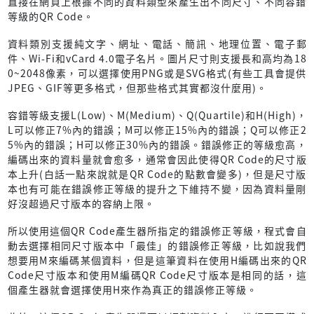
直接在網頁上根據不同的資料類型來產生出不同尺寸、不同容錯
等級的QR Code。
資料類別支援純文字、網址、電話、簡訊、地理位置、電子郵
件、Wi-Fi和vCard 4.0電子名片。圖片尺寸則支援長和高均為18
0~2048像素，可以選擇使用PNG或是SVG格式(有些工具會提供
JPEG、GIF等更多格式，但那些格式其實都沒什麼用)。
容錯等級支援L(Low)、M(Medium)、Q(Quartile)和H(High)，
L可以修正7%內的錯誤；M可以修正15%內的錯誤；Q可以修正2
5%內的錯誤；H可以修正30%內的錯誤。錯誤修正的等級愈高，
編碼出來的資料量就會愈多，通常會因此使得QR Code的尺寸版
本上升(白話一點來說就是QR Code的點數會變多)，但是尺寸版
本也有可能在錯誤修正等級的提升之下維持不變，因為資料量剛
好沒超過尺寸版本的容納上限。
所以使用這個QR Code產生器所指定的錯誤修正等級，程式會自
動去選擇相同尺寸版本中「最佳」的錯誤修正等級，比如說我們
想要用M來編碼某個資料，但是這筆資料在使用H編碼出來的QR
Code尺寸版本和使用M編碼QR Code尺寸版本是相同的話，這
個產生器就會選擇使用H來作為真正的錯誤修正等級。