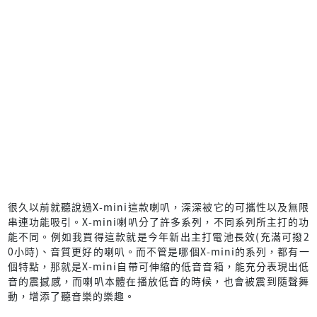
很久以前就聽說過X-mini這款喇叭，深深被它的可攜性以及無限
串連功能吸引。X-mini喇叭分了許多系列，不同系列所主打的功
能不同。例如我買得這款就是今年新出主打電池長效(充滿可撥2
0小時)、音質更好的喇叭。而不管是哪個X-mini的系列，都有一
個特點，那就是X-mini自帶可伸縮的低音音箱，能充分表現出低
音的震撼感，而喇叭本體在播放低音的時候，也會被震到隨聲舞
動，增添了聽音樂的樂趣。