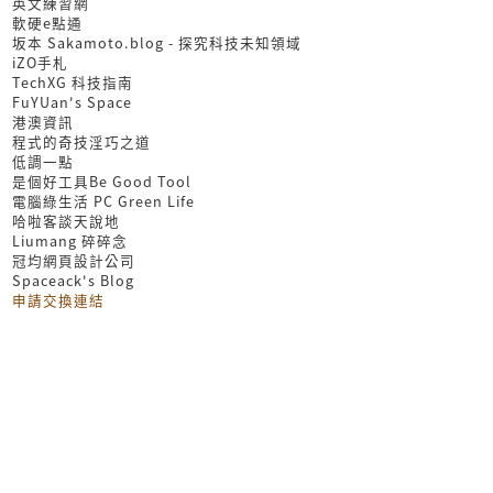
英文練習網
軟硬e點通
坂本 Sakamoto.blog - 探究科技未知領域
iZO手札
TechXG 科技指南
FuYUan's Space
港澳資訊
程式的奇技淫巧之道
低調一點
是個好工具Be Good Tool
電腦綠生活 PC Green Life
哈啦客談天說地
Liumang 碎碎念
冠均網頁設計公司
Spaceack's Blog
申請交換連結