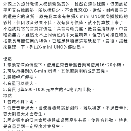
外觀上的設計我個人都還蠻滿意的，雖然它類似球體，但因底部
平坦又有橡膠墊，所以很穩定，不會亂滾XD。當然，喇叭最重要
的還是它的音質，原先我本來有拍攝X-mini UNO實際播放時的
影片，但因收音效果不佳，沒有參考價值，就不打算放上來了。
不過我對它的音質評價是：高音清晰亮麗，低音混沌雄厚，中音
略顯無力，雖然比不上同價位的中大型喇叭，但它的可攜性和免
插電長時間使用的特色，已經足夠彌補這項缺點了。最後，讓我
來整理一下，列出X-mini UNO的優缺點。
優點
1.電池充滿的情況下，使用正常音量聽音樂可使用16~20小時。
2.可以串接別的X-mini喇叭、其他廠牌喇叭或是耳機。
3.體積輕巧便攜。
4.音量可以很大。
5.音質可與500~1000元左右的PC喇叭相比擬。
缺點
1.音域不夠平均。
2.低音音量過大，會使得機體跳動劇烈，難以穩定。不過音量也
要大到很大才會發生。
3.固定頻率的低音會與機體或桌面產生共振，使聲音抖動。 這也
是音量要到一定程度才會發生。