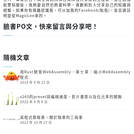
航警局服役。我熱愛自然也熱愛科學，喜歡和別人分享自己的知識與
經驗。如果你有興趣認識我，可以加我的
Facebook(點我)
，並且請註
明是從MagicLen來的。
臉書PO文，快來留言與分享吧！
隨機文章
用Rust開發Web­Assembly─第七章：縮小Web­Assembly
程式
2019 年 9 月 21 日
x265的preset與編碼速度、影片畫質以及位元率的關聯
2020 年 4 月 9 日
寫程式算階乘，關於階乘的三兩事
2022 年 10 月 27 日