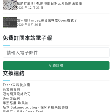
幫助存取HTML的時間日期元素值的函式庫
2023 年 12 月 23 日
如何用FFmpeg將音訊轉成Opus格式？
2020 年 5 月 26 日
免費訂閱本站電子報
免費訂閱
交換連結
TechXG 科技指南
英文練習網
冠均網頁設計公司
Bon部落網
半熟態度-歐美加
坂本 Sakamoto.blog - 探究科技未知領域
是個好工具Be Good Tool