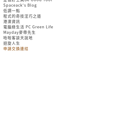
Spaceack's Blog
低調一點
程式的奇技淫巧之道
港澳資訊
電腦綠生活 PC Green Life
Mayday麥帶先生
哈啦客談天說地
迴旋人生
申請交換連結