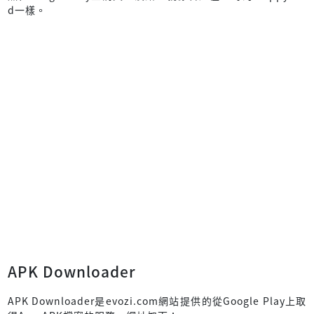
d一樣。
APK Downloader
APK Downloader是evozi.com網站提供的從Google Play上取