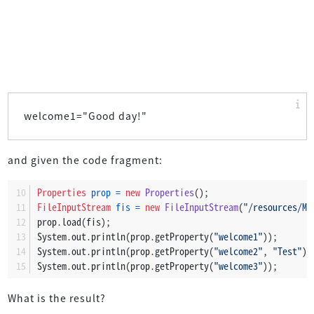
welcome1="Good day!"
and given the code fragment:
Properties
prop
=
new
Properties
();
FileInputStream
fis
=
new
FileInputStream
(
"/resources/Me
prop.load(fis);
System.out.println(prop.getProperty(
"welcome1"
));
System.out.println(prop.getProperty(
"welcome2"
, 
"Test"
))
System.out.println(prop.getProperty(
"welcome3"
));
What is the result?