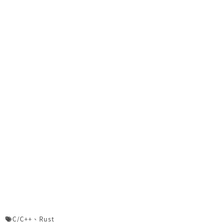
C/C++
、
Rust