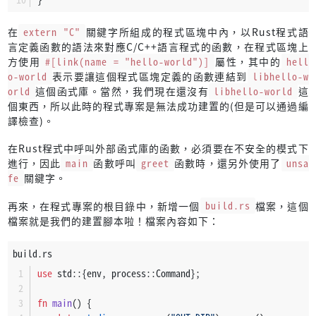
在
extern "C"
關鍵字所組成的程式區塊中內，以Rust程式語
言定義函數的語法來對應C/C++語言程式的函數，在程式區塊上
方使用
#[link(name = "hello-world")]
屬性，其中的
hell
o-world
表示要讓這個程式區塊定義的函數連結到
libhello-w
orld
這個函式庫。當然，我們現在還沒有
libhello-world
這
個東西，所以此時的程式專案是無法成功建置的(但是可以通過編
譯檢查)。
在Rust程式中呼叫外部函式庫的函數，必須要在不安全的模式下
進行，因此
main
函數呼叫
greet
函數時，還另外使用了
unsa
fe
關鍵字。
再來，在程式專案的根目錄中，新增一個
build.rs
檔案，這個
檔案就是我們的建置腳本啦！檔案內容如下：
build.rs
use
 std::{env, process::Command};
fn
main
() {