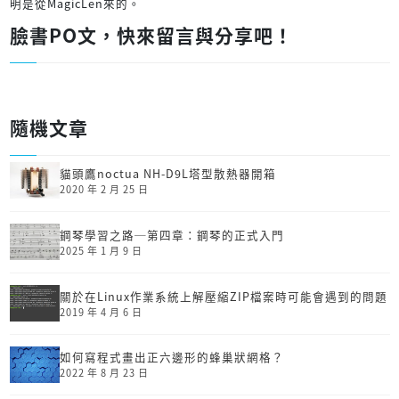
明是從MagicLen來的。
臉書PO文，快來留言與分享吧！
隨機文章
貓頭鷹noctua NH-D9L塔型散熱器開箱
2020 年 2 月 25 日
鋼琴學習之路─第四章：鋼琴的正式入門
2025 年 1 月 9 日
關於在Linux作業系統上解壓縮ZIP檔案時可能會遇到的問題
2019 年 4 月 6 日
如何寫程式畫出正六邊形的蜂巢狀網格？
2022 年 8 月 23 日