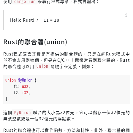
使用
cargo run
來執行程式專案，程式會輸出：
Hello Rust! 7 + 11 = 18
Rust的聯合體(union)
Rust程式語言其實是有提供的聯合體的，只是在純Rust程式中
並不會去用到這個。但是在C/C++上還蠻常看到聯合體的。Rust
的聯合體可以用
union
關鍵字來定義，例如：
union
MyUnion
 {
    f1: 
u32
,
    f2: 
f32
,
}
這個
MyUnion
聯合的大小為32位元，它可以儲存一個32位元的
無號整數或是一個32位元的浮點數。
Rust的聯合體也可以實作函數、方法和特性。此外，聯合體的欄