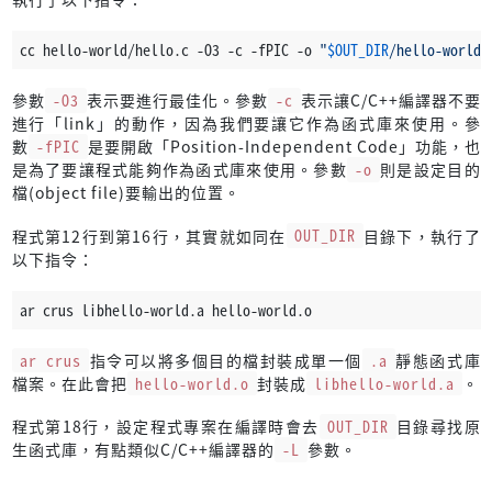
cc hello-world/hello.c -O3 -c -fPIC -o 
"
$OUT_DIR
/hello-world.
參數
-O3
表示要進行最佳化。參數
-c
表示讓C/C++編譯器不要
進行「link」的動作，因為我們要讓它作為函式庫來使用。參
數
-fPIC
是要開啟「Position-Independent Code」功能，也
是為了要讓程式能夠作為函式庫來使用。參數
-o
則是設定目的
檔(object file)要輸出的位置。
程式第12行到第16行，其實就如同在
OUT_DIR
目錄下，執行了
以下指令：
ar crus libhello-world.a hello-world.o
ar crus
指令可以將多個目的檔封裝成單一個
.a
靜態函式庫
檔案。在此會把
hello-world.o
封裝成
libhello-world.a
。
程式第18行，設定程式專案在編譯時會去
OUT_DIR
目錄尋找原
生函式庫，有點類似C/C++編譯器的
-L
參數。