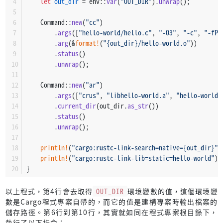
let
out_dir
 = env::
var
(
"OUT_DIR"
).
unwrap
();
    Command::
new
(
"cc"
)
        .
args
([
"hello-world/hello.c"
, 
"-O3"
, 
"-c"
, 
"-fPI
        .
arg
(&
format!
(
"{out_dir}/hello-world.o"
))
        .
status
()
        .
unwrap
();
    Command::
new
(
"ar"
)
        .
args
([
"crus"
, 
"libhello-world.a"
, 
"hello-world.
        .
current_dir
(out_dir.
as_str
())
        .
status
()
        .
unwrap
();
println!
(
"cargo:rustc-link-search=native={out_dir}"
)
println!
(
"cargo:rustc-link-lib=static=hello-world"
);
}
以上程式，第4行會去取得
OUT_DIR
環境變數的值，這個環境變
數是Cargo程式專案自帶的，而它的值是建構專案時輸出檔案的
儲存路徑。第6行到第10行，其實就如同在程式專案根目錄下，
執行了以下指令：