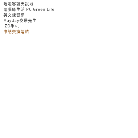
哈啦客談天說地
電腦綠生活 PC Green Life
英文練習網
Mayday麥帶先生
iZO手札
申請交換連結