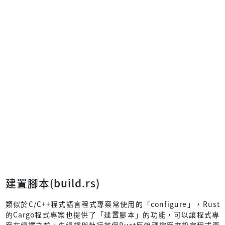
建置腳本(build.rs)
類似於C/C++程式語言程式專案常使用的「configure」，Rust
的Cargo程式專案也提供了「建置腳本」的功能，可以讓程式專
案在編譯之前，先編譯與執行某個Rust原始碼檔案來設定程式專