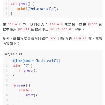
void
greet
()
 {
printf
(
"Hello world!\n"
);
}
在
hello.c
中，我們引入了
stdio.h
標頭檔，並在
greet
函
數中使用
printf
函數來印出
Hello world!
字串。
接著，編輯程式專案根目錄中
src
目錄內的
main.rs
檔，檔案
內容如下：
src/main.rs
#[link(name = 
"hello-world"
)]
extern
"C"
 {
fn
greet
();
}
fn
main
() {
unsafe
 {
greet
();
    }
}