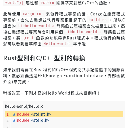
-world")]
屬性和
extern
關鍵字來對應C/C++的函數。
此時使用
cargo run
來執行程式專案的話，Cargo在編譯程式
專案前，會先去編譯並執行專案根目錄下的
build.rs
，所以C
語言的
libhello-world.a
靜態函式庫檔案會先被產生出來，然
後在編譯程式專案時會引用這個
libhello-world.a
靜態函式庫
檔案，將
greet
函數的功能帶進Rust程式中。程式執行的時候
就可以看到螢幕印出
Hello world!
字串啦！
Rust型別和C/C++型別的轉換
如果我們需要在Rust程式和C/C++程式間共享記憶體中的變數資
料，就必須要透過FFI(Foreign Function Interface，外部函數
介面)來完成。
稍微改寫一下剛才寫的Hello World程式來舉例吧！
hello-world/hello.c
#
include
<stdint.h>
#
include
<stdio.h>