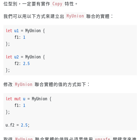
位型別，一定要有實作
Copy
特性。
我們可以用以下方式來建立出
MyUnion
聯合的實體：
let
u1
 = MyUnion {
    f1: 
1
};
let
u2
 = MyUnion {
    f2: 
2.5
};
修改
MyUnion
聯合實體的值的方式如下：
let
mut 
u
 = MyUnion {
    f1: 
1
};
u.f2 = 
2.5
;
取得
MyUnion
聯合實體的值時必須要使用
unsafe
關鍵字來進