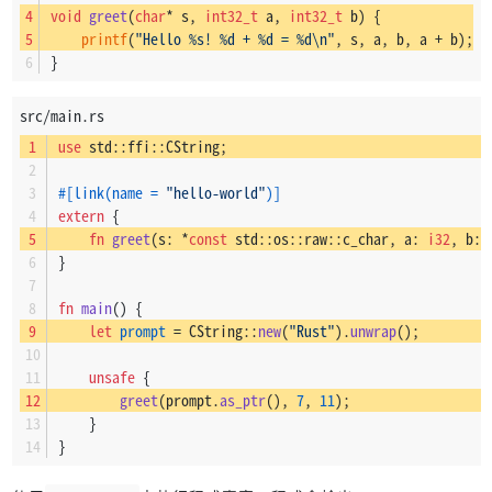
void
greet
(
char
* s, 
int32_t
 a, 
int32_t
 b)
 {
printf
(
"Hello %s! %d + %d = %d\n"
, s, a, b, a + b);
}
src/main.rs
use
 std::ffi::CString;
#[link(name = 
"hello-world"
)]
extern
 {
fn
greet
(s: *
const
 std::os::raw::c_char, a: 
i32
, b: 
}
fn
main
() {
let
prompt
 = CString::
new
(
"Rust"
).
unwrap
();
unsafe
 {
greet
(prompt.
as_ptr
(), 
7
, 
11
);
    }
}