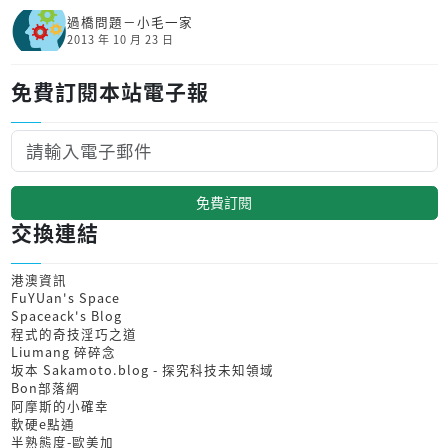
過橋問題－小毛一家
2013 年 10 月 23 日
免費訂閱本站電子報
免費訂閱
交換連結
港澳資訊
FuYUan's Space
Spaceack's Blog
程式的奇技淫巧之道
Liumang 碎碎念
坂本 Sakamoto.blog - 探究科技未知領域
Bon部落網
阿摩斯的小確幸
軟硬e點通
半熟態度-歐美加