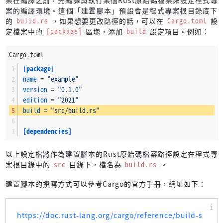
案的編譯環境。這個「建置腳本」預設會是程式專案根目錄底下
的
build.rs
，如果想要更改路徑的話，可以在
Cargo.toml
設
定檔案中的
[package]
區塊，添加
build
設定項目。例如：
Cargo.toml
[package]
name
 = 
"example"
version
 = 
"0.1.0"
edition
 = 
"2021"
build
 = 
"src/build.rs"
[dependencies]
以上設定檔將作為建置腳本的Rust原始碼檔案路徑設定在程式專
案根目錄中的
src
目錄下，檔名為
build.rs
。
建置腳本的撰寫方式可以參考Cargo的官方手冊，網址如下：
https://doc.rust-lang.org/cargo/reference/build-s