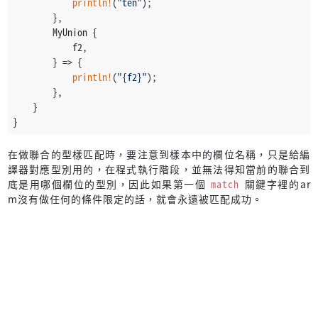
println!
(
"ten"
);
        },
        MyUnion {
            f2,
        } => {
println!
(
"{f2}"
);
        },
    }
}
在做聯合的型樣匹配時，要注意到樣本中的欄位名稱，只是給編
譯器對應型別用的，在程式執行階段，並無法得知當前的聯合到
底是用哪個欄位的型別，因此如果第一個
match
關鍵字裡的ar
m沒有做任何的條件限定的話，就會永遠被匹配成功。